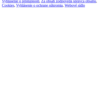
Vyhlásenie o prístupnosti
,
Za obsah zodpovedá správca obsahu
,
Cookies
,
Vyhlásenie o ochrane súkromia
,
Webové sídlo