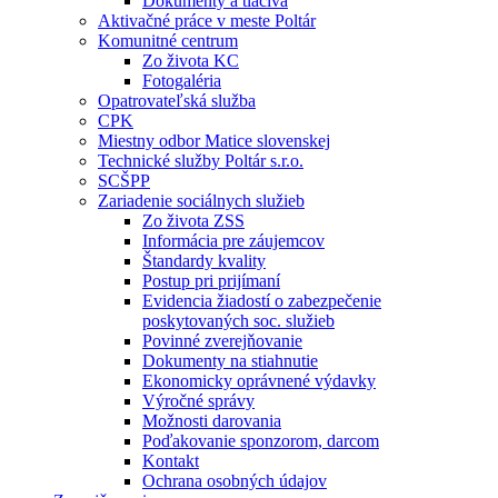
Dokumenty a tlačivá
Aktivačné práce v meste Poltár
Komunitné centrum
Zo života KC
Fotogaléria
Opatrovateľská služba
CPK
Miestny odbor Matice slovenskej
Technické služby Poltár s.r.o.
SCŠPP
Zariadenie sociálnych služieb
Zo života ZSS
Informácia pre záujemcov
Štandardy kvality
Postup pri prijímaní
Evidencia žiadostí o zabezpečenie
poskytovaných soc. služieb
Povinné zverejňovanie
Dokumenty na stiahnutie
Ekonomicky oprávnené výdavky
Výročné správy
Možnosti darovania
Poďakovanie sponzorom, darcom
Kontakt
Ochrana osobných údajov