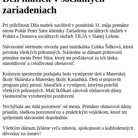
zariadeniach
Pri príležitosti Dňa matiek navštívil v pondelok 11. mája primátor
mesta Poltár Peter Sitor klientky Zariadenia sociálnych služieb v
Poltári a Domova sociálnych služieb TILIA v Slanej Lehote.
Slávnostné stretnutie otvorila pani matrikárka Ľubka Šálková, ktorá
privítala všetkých prítomných. Následne sa dámam prihovoril
primátor mesta Peter Sitor, ktorý im poďakoval za ich lásku,
starostlivosť a celoživotnú obetavosť.
Krásnym spestrením podujatia bolo vystúpenie detí z Materskej
školy Sklárska a Materskej školy Kanadská. Deti si pripravili
program plný piesní, básničiek a vystúpení, ktorými potešili
všetkých prítomných. Malí škôlkari zároveň obdarovali dámy
vlastnoručne vyrobenými pozdravmi.
Nechýbala ani milá pozornosť od mesta. Primátor obdaroval dámy
prianím, sladkou pozornosťou a praktickým vejárikom, ktoré im
spríjemnili slávnostné dopoludnie.
Všetkým dámam želáme veľa zdravia, spokojnosti a každodenných
dôvodov na úsmev!