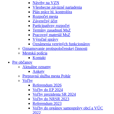
Návrhy na VZN
Všeobecne záväzné nariadenia
Plán práce hl. kontrolóra
Rozpočet mesta
Záverečný účet
Participatívny rozpočet
Termíny zasadnutí MsZ
Pracovný materiál MsZ
Výročné správy
Oznámenia verejných funkcionárov
Oznamovanie protispoločenskej činnosti
Mestská polícia
Kontakt
Pre občanov
Aktuálne oznamy
Ankety
Prepravná služba mesta Poltár
Voľby
Referendum 2026
Voľby do EP 2024
Voľby prezidenta SR 2024
Voľby do NRSR 2023
Referendum 2023
Voľby do orgánov samosprávy obcí a VÚC
2022