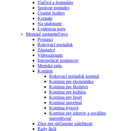
Tlačivá a formuláre
Správne poplatky
Úradné hodiny
Kontakt
Na stiahnutie
Evidencia psov
Mestské zastupiteľstvo
Poslanci
Rokovací poriadok
Zápisnice
Videozáznam
Interpelácie poslancov
Mestská rada
Komisie
Rokovací poriadok komisií
Komisia pre ekonomiku
Komisia pre školstvo
Komisia pre kultúru
Komisia pre šport
Komisia stavebná
Komisia bytová
Komisia pre zdravie a sociálnu
starostlivosť
Zbor pre občianske záležitosti
Rady škôl