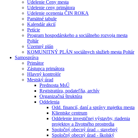
Udelenie Ceny mesta
Udelenie ceny primátora
Udelenie ocenenia ČIN ROKA
Pamätné tabule
Kalendár akcií
Petície
Program hospodárskeho a sociálneho rozvoja mesta
Poltár
Územný plán
KOMUNITNÝ PLÁN sociálnych služieb mesta Poltár
Samospráva
Primátor
Zástupca primátora
Hlavný kontrolór
Mestský úrad
Prednosta MsÚ
Registratúra, podateľňa, archív
Organizačná štruktúra
Oddelenia
Odd. financií, daní a správy majetku mesta
Klientske centrum
Oddelenie investičnej výstavby, riadenia
projektov a životného prostredia
Spoločný obecný úrad – stavebný
Spoločný obecný úrad - školský