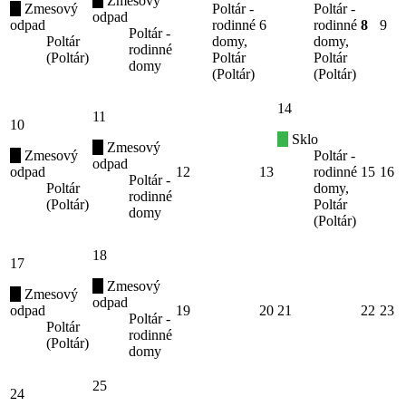
Zmesový
Zmesový
Poltár -
Poltár -
odpad
odpad
rodinné
6
rodinné
8
9
Poltár -
Poltár
domy,
domy,
rodinné
(Poltár)
Poltár
Poltár
domy
(Poltár)
(Poltár)
14
11
10
Sklo
Zmesový
Zmesový
Poltár -
odpad
odpad
12
13
rodinné
15
16
Poltár -
Poltár
domy,
rodinné
(Poltár)
Poltár
domy
(Poltár)
18
17
Zmesový
Zmesový
odpad
odpad
19
20
21
22
23
Poltár -
Poltár
rodinné
(Poltár)
domy
25
24