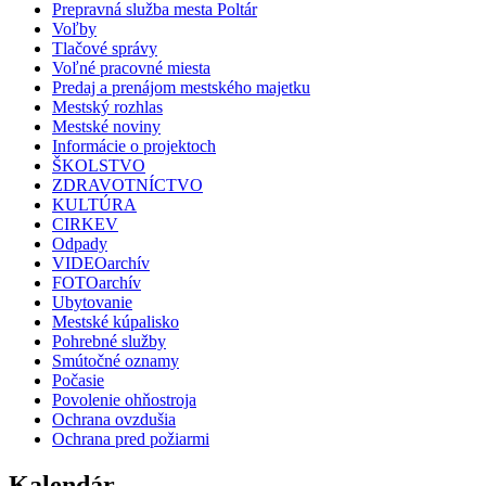
Prepravná služba mesta Poltár
Voľby
Tlačové správy
Voľné pracovné miesta
Predaj a prenájom mestského majetku
Mestský rozhlas
Mestské noviny
Informácie o projektoch
ŠKOLSTVO
ZDRAVOTNÍCTVO
KULTÚRA
CIRKEV
Odpady
VIDEOarchív
FOTOarchív
Ubytovanie
Mestské kúpalisko
Pohrebné služby
Smútočné oznamy
Počasie
Povolenie ohňostroja
Ochrana ovzdušia
Ochrana pred požiarmi
Kalendár