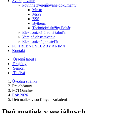
Zverejňovanie
Povinne zverejňované dokumenty
Mesto
MsPs
ZSS
Bytherm
Technické služby Poltár
Elektronická úradná tabuľa
Verejné obstarávanie
Elektronická podateľňa
POHREBNÉ SLUŽBY ANIMA
Kontakt
Úradná tabuľa
Projekty
Senio
ri
Tlačivá
Úvodná stránka
Pre občanov
FOTOarchív
Rok 2026
Deň matiek v sociálnych zariadeniach
Deň matiek v sociálnych