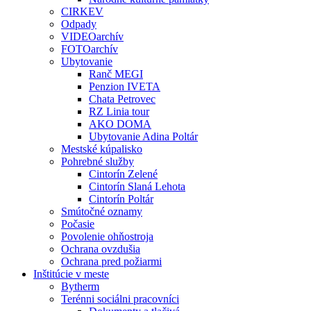
CIRKEV
Odpady
VIDEOarchív
FOTOarchív
Ubytovanie
Ranč MEGI
Penzion IVETA
Chata Petrovec
RZ Linia tour
AKO DOMA
Ubytovanie Adina Poltár
Mestské kúpalisko
Pohrebné služby
Cintorín Zelené
Cintorín Slaná Lehota
Cintorín Poltár
Smútočné oznamy
Počasie
Povolenie ohňostroja
Ochrana ovzdušia
Ochrana pred požiarmi
Inštitúcie v meste
Bytherm
Terénni sociálni pracovníci