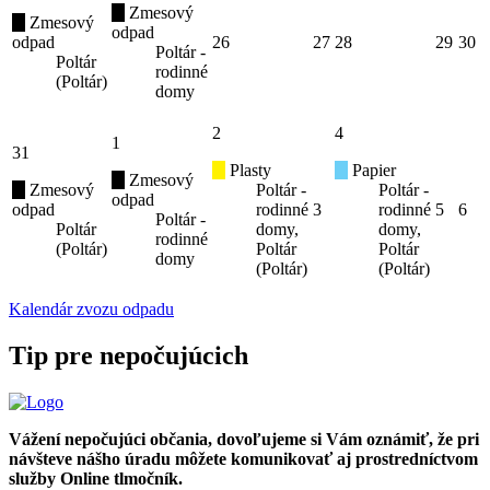
Zmesový
Zmesový
odpad
odpad
26
27
28
29
30
Poltár -
Poltár
rodinné
(Poltár)
domy
2
4
1
31
Plasty
Papier
Zmesový
Zmesový
Poltár -
Poltár -
odpad
odpad
rodinné
3
rodinné
5
6
Poltár -
Poltár
domy,
domy,
rodinné
(Poltár)
Poltár
Poltár
domy
(Poltár)
(Poltár)
Kalendár zvozu odpadu
Tip pre nepočujúcich
Vážení nepočujúci občania, dovoľujeme si Vám oznámiť, že pri
návšteve nášho úradu môžete komunikovať aj prostredníctvom
služby Online tlmočník.