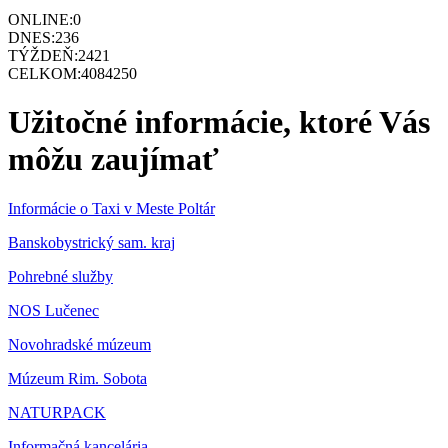
ONLINE:
0
DNES:
236
TÝŽDEŇ:
2421
CELKOM:
4084250
Užitočné informácie, ktoré Vás
môžu zaujímať
Informácie o Taxi v Meste Poltár
Banskobystrický sam. kraj
Pohrebné služby
NOS Lučenec
Novohradské múzeum
Múzeum Rim. Sobota
NATURPACK
Informačná kancelária