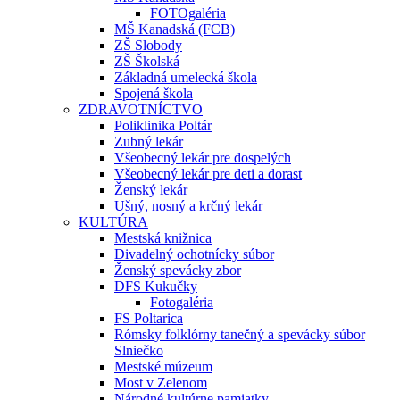
FOTOgaléria
MŠ Kanadská (FCB)
ZŠ Slobody
ZŠ Školská
Základná umelecká škola
Spojená škola
ZDRAVOTNÍCTVO
Poliklinika Poltár
Zubný lekár
Všeobecný lekár pre dospelých
Všeobecný lekár pre deti a dorast
Ženský lekár
Ušný, nosný a krčný lekár
KULTÚRA
Mestská knižnica
Divadelný ochotnícky súbor
Ženský spevácky zbor
DFS Kukučky
Fotogaléria
FS Poltarica
Rómsky folklórny tanečný a spevácky súbor
Slniečko
Mestské múzeum
Most v Zelenom
Národné kultúrne pamiatky