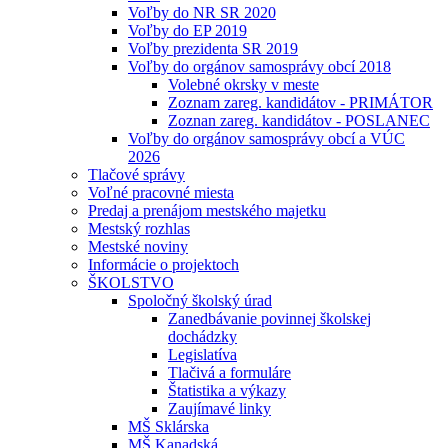
Voľby do NR SR 2020
Voľby do EP 2019
Voľby prezidenta SR 2019
Voľby do orgánov samosprávy obcí 2018
Volebné okrsky v meste
Zoznam zareg. kandidátov - PRIMÁTOR
Zoznan zareg. kandidátov - POSLANEC
Voľby do orgánov samosprávy obcí a VÚC
2026
Tlačové správy
Voľné pracovné miesta
Predaj a prenájom mestského majetku
Mestský rozhlas
Mestské noviny
Informácie o projektoch
ŠKOLSTVO
Spoločný školský úrad
Zanedbávanie povinnej školskej
dochádzky
Legislatíva
Tlačivá a formuláre
Štatistika a výkazy
Zaujímavé linky
MŠ Sklárska
MŠ Kanadská