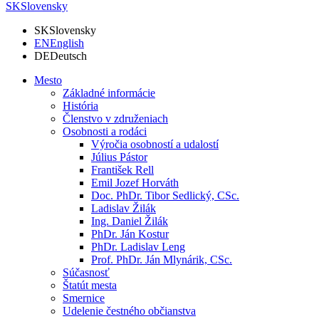
SK
Slovensky
SK
Slovensky
EN
English
DE
Deutsch
Mesto
Základné informácie
História
Členstvo v združeniach
Osobnosti a rodáci
Výročia osobností a udalostí
Július Pástor
František Rell
Emil Jozef Horváth
Doc. PhDr. Tibor Sedlický, CSc.
Ladislav Žilák
Ing. Daniel Žilák
PhDr. Ján Kostur
PhDr. Ladislav Leng
Prof. PhDr. Ján Mlynárik, CSc.
Súčasnosť
Štatút mesta
Smernice
Udelenie čestného občianstva