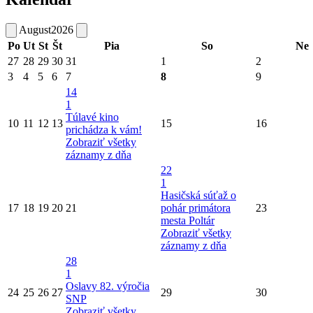
August
2026
Po
Ut
St
Št
Pia
So
Ne
27
28
29
30
31
1
2
3
4
5
6
7
8
9
14
1
Túlavé kino
10
11
12
13
15
16
prichádza k vám!
Zobraziť všetky
záznamy z dňa
22
1
Hasičská súťaž o
17
18
19
20
21
pohár primátora
23
mesta Poltár
Zobraziť všetky
záznamy z dňa
28
1
Oslavy 82. výročia
24
25
26
27
29
30
SNP
Zobraziť všetky