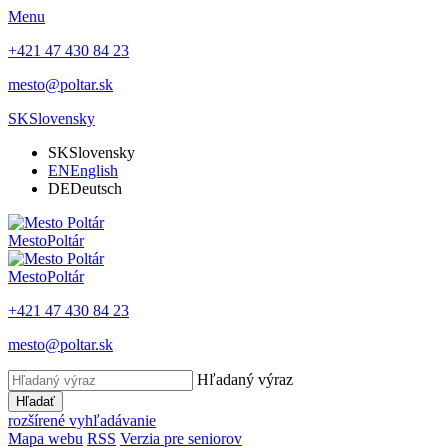
Menu
+421 47 430 84 23
mesto@poltar.sk
SK
Slovensky
SK
Slovensky
EN
English
DE
Deutsch
Mesto
Poltár
Mesto
Poltár
+421 47 430 84 23
mesto@poltar.sk
Hľadaný výraz
Hľadať
rozšírené vyhľadávanie
Mapa webu
RSS
Verzia pre seniorov