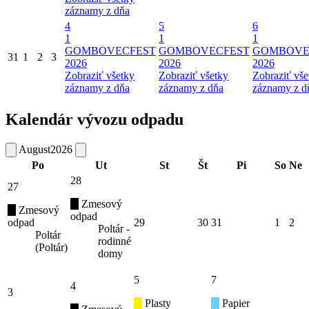
záznamy z dňa
4
5
6
1
1
1
GOMBOVECFEST
GOMBOVECFEST
GOMBOVE
31
1
2
3
2026
2026
2026
Zobraziť všetky
Zobraziť všetky
Zobraziť vše
záznamy z dňa
záznamy z dňa
záznamy z d
Kalendár vývozu odpadu
August
2026
Po
Ut
St
Št
Pi
So
Ne
28
27
Zmesový
Zmesový
odpad
odpad
29
30
31
1
2
Poltár -
Poltár
rodinné
(Poltár)
domy
5
7
4
3
Plasty
Papier