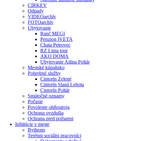
CIRKEV
Odpady
VIDEOarchív
FOTOarchív
Ubytovanie
Ranč MEGI
Penzion IVETA
Chata Petrovec
RZ Linia tour
AKO DOMA
Ubytovanie Adina Poltár
Mestské kúpalisko
Pohrebné služby
Cintorín Zelené
Cintorín Slaná Lehota
Cintorín Poltár
Smútočné oznamy
Počasie
Povolenie ohňostroja
Ochrana ovzdušia
Ochrana pred požiarmi
Inštitúcie v meste
Bytherm
Terénni sociálni pracovníci