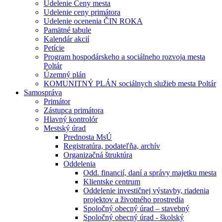
Udelenie Ceny mesta
Udelenie ceny primátora
Udelenie ocenenia ČIN ROKA
Pamätné tabule
Kalendár akcií
Petície
Program hospodárskeho a sociálneho rozvoja mesta
Poltár
Územný plán
KOMUNITNÝ PLÁN sociálnych služieb mesta Poltár
Samospráva
Primátor
Zástupca primátora
Hlavný kontrolór
Mestský úrad
Prednosta MsÚ
Registratúra, podateľňa, archív
Organizačná štruktúra
Oddelenia
Odd. financií, daní a správy majetku mesta
Klientske centrum
Oddelenie investičnej výstavby, riadenia
projektov a životného prostredia
Spoločný obecný úrad – stavebný
Spoločný obecný úrad - školský