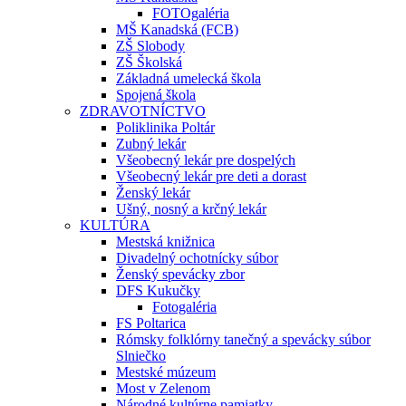
FOTOgaléria
MŠ Kanadská (FCB)
ZŠ Slobody
ZŠ Školská
Základná umelecká škola
Spojená škola
ZDRAVOTNÍCTVO
Poliklinika Poltár
Zubný lekár
Všeobecný lekár pre dospelých
Všeobecný lekár pre deti a dorast
Ženský lekár
Ušný, nosný a krčný lekár
KULTÚRA
Mestská knižnica
Divadelný ochotnícky súbor
Ženský spevácky zbor
DFS Kukučky
Fotogaléria
FS Poltarica
Rómsky folklórny tanečný a spevácky súbor
Slniečko
Mestské múzeum
Most v Zelenom
Národné kultúrne pamiatky