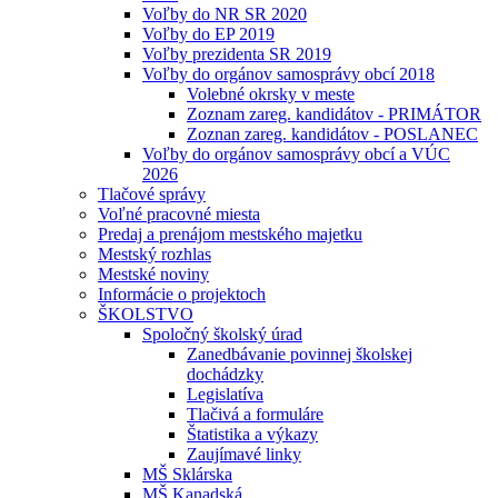
Voľby do NR SR 2020
Voľby do EP 2019
Voľby prezidenta SR 2019
Voľby do orgánov samosprávy obcí 2018
Volebné okrsky v meste
Zoznam zareg. kandidátov - PRIMÁTOR
Zoznan zareg. kandidátov - POSLANEC
Voľby do orgánov samosprávy obcí a VÚC
2026
Tlačové správy
Voľné pracovné miesta
Predaj a prenájom mestského majetku
Mestský rozhlas
Mestské noviny
Informácie o projektoch
ŠKOLSTVO
Spoločný školský úrad
Zanedbávanie povinnej školskej
dochádzky
Legislatíva
Tlačivá a formuláre
Štatistika a výkazy
Zaujímavé linky
MŠ Sklárska
MŠ Kanadská