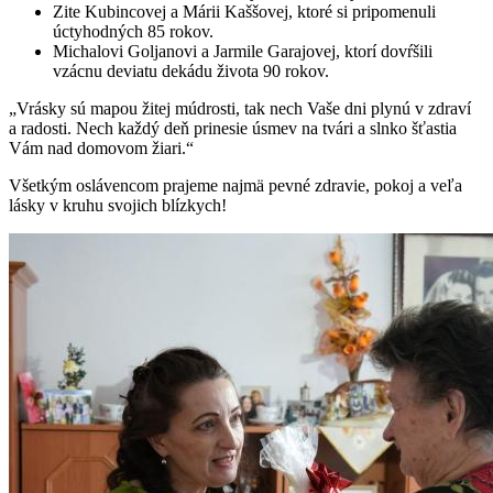
Zite Kubincovej a Márii Kaššovej, ktoré si pripomenuli
úctyhodných 85 rokov.
Michalovi Goljanovi a Jarmile Garajovej, ktorí dovŕšili
vzácnu deviatu dekádu života 90 rokov.
„Vrásky sú mapou žitej múdrosti, tak nech Vaše dni plynú v zdraví
a radosti. Nech každý deň prinesie úsmev na tvári a slnko šťastia
Vám nad domovom žiari.“
Všetkým oslávencom prajeme najmä pevné zdravie, pokoj a veľa
lásky v kruhu svojich blízkych!