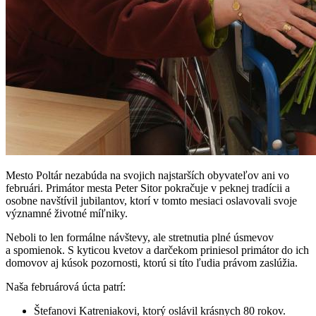
Mesto Poltár nezabúda na svojich najstarších obyvateľov ani vo
februári. Primátor mesta Peter Sitor pokračuje v peknej tradícii a
osobne navštívil jubilantov, ktorí v tomto mesiaci oslavovali svoje
významné životné míľniky.
Neboli to len formálne návštevy, ale stretnutia plné úsmevov
a spomienok. S kyticou kvetov a darčekom priniesol primátor do ich
domovov aj kúsok pozornosti, ktorú si títo ľudia právom zaslúžia.
Naša februárová úcta patrí:
Štefanovi Katreniakovi, ktorý oslávil krásnych 80 rokov.