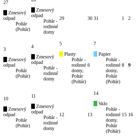
27
Zmesový
Zmesový
odpad
odpad
29
30
31
1
2
Poltár -
Poltár
rodinné
(Poltár)
domy
5
7
4
3
Plasty
Papier
Zmesový
Zmesový
Poltár -
Poltár -
odpad
odpad
rodinné
6
rodinné
8
9
Poltár -
Poltár
domy,
domy,
rodinné
(Poltár)
Poltár
Poltár
domy
(Poltár)
(Poltár)
14
11
10
Sklo
Zmesový
Zmesový
Poltár -
odpad
odpad
12
13
rodinné
15
16
Poltár -
Poltár
domy,
rodinné
(Poltár)
Poltár
domy
(Poltár)