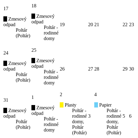
18
17
Zmesový
Zmesový
odpad
odpad
19
20
21
22
23
Poltár -
Poltár
rodinné
(Poltár)
domy
25
24
Zmesový
Zmesový
odpad
odpad
26
27
28
29
30
Poltár -
Poltár
rodinné
(Poltár)
domy
2
4
1
31
Plasty
Papier
Zmesový
Zmesový
Poltár -
Poltár -
odpad
odpad
rodinné
3
rodinné
5
6
Poltár -
Poltár
domy,
domy,
rodinné
(Poltár)
Poltár
Poltár
domy
(Poltár)
(Poltár)