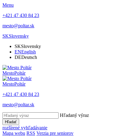
Menu
+421 47 430 84 23
mesto@poltar.sk
SK
Slovensky
SK
Slovensky
EN
English
DE
Deutsch
Mesto
Poltár
Mesto
Poltár
+421 47 430 84 23
mesto@poltar.sk
Hľadaný výraz
Hľadať
rozšírené vyhľadávanie
Mapa webu
RSS
Verzia pre seniorov