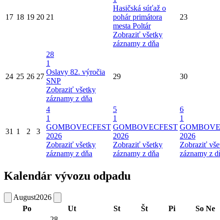
Hasičská súťaž o
17
18
19
20
21
pohár primátora
23
mesta Poltár
Zobraziť všetky
záznamy z dňa
28
1
Oslavy 82. výročia
24
25
26
27
29
30
SNP
Zobraziť všetky
záznamy z dňa
4
5
6
1
1
1
GOMBOVECFEST
GOMBOVECFEST
GOMBOVE
31
1
2
3
2026
2026
2026
Zobraziť všetky
Zobraziť všetky
Zobraziť vše
záznamy z dňa
záznamy z dňa
záznamy z d
Kalendár vývozu odpadu
August
2026
Po
Ut
St
Št
Pi
So
Ne
28