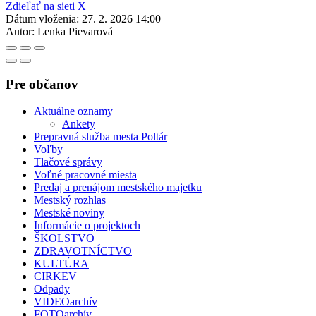
Zdieľať na sieti X
Dátum vloženia:
27. 2. 2026 14:00
Autor:
Lenka Pievarová
Pre občanov
Aktuálne oznamy
Ankety
Prepravná služba mesta Poltár
Voľby
Tlačové správy
Voľné pracovné miesta
Predaj a prenájom mestského majetku
Mestský rozhlas
Mestské noviny
Informácie o projektoch
ŠKOLSTVO
ZDRAVOTNÍCTVO
KULTÚRA
CIRKEV
Odpady
VIDEOarchív
FOTOarchív