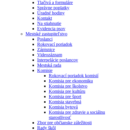
Tlačivá a formuláre
Správne poplatky
Úradné hodiny
Kontakt
Na stiahnutie
Evidencia psov
Mestské zastupiteľstvo
Poslanci
Rokovací poriadok
Zápisnice
Videozáznam
Interpelácie poslancov
Mestská rada
Komisie
Rokovací poriadok komisií
Komisia pre ekonomiku
Komisia pre školstvo
Komisia pre kultúru
Komisia pre šport
Komisia stavebná
Komisia bytová
Komisia pre zdravie a sociálnu
starostlivosť
Zbor pre občianske záležitosti
Rady škôl