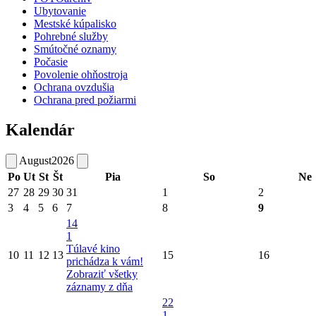
Ubytovanie
Mestské kúpalisko
Pohrebné služby
Smútočné oznamy
Počasie
Povolenie ohňostroja
Ochrana ovzdušia
Ochrana pred požiarmi
Kalendár
August
2026
Po
Ut
St
Št
Pia
So
Ne
27
28
29
30
31
1
2
3
4
5
6
7
8
9
14
1
Túlavé kino
10
11
12
13
15
16
prichádza k vám!
Zobraziť všetky
záznamy z dňa
22
1