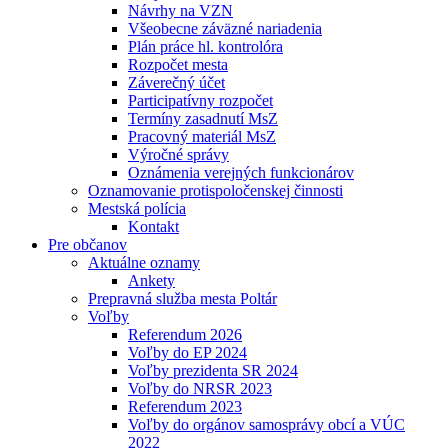
Návrhy na VZN
Všeobecne záväzné nariadenia
Plán práce hl. kontrolóra
Rozpočet mesta
Záverečný účet
Participatívny rozpočet
Termíny zasadnutí MsZ
Pracovný materiál MsZ
Výročné správy
Oznámenia verejných funkcionárov
Oznamovanie protispoločenskej činnosti
Mestská polícia
Kontakt
Pre občanov
Aktuálne oznamy
Ankety
Prepravná služba mesta Poltár
Voľby
Referendum 2026
Voľby do EP 2024
Voľby prezidenta SR 2024
Voľby do NRSR 2023
Referendum 2023
Voľby do orgánov samosprávy obcí a VÚC
2022