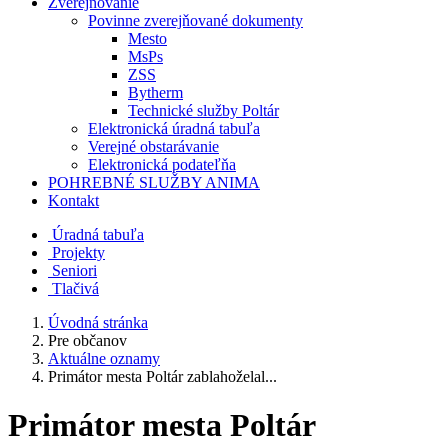
Zverejňovanie
Povinne zverejňované dokumenty
Mesto
MsPs
ZSS
Bytherm
Technické služby Poltár
Elektronická úradná tabuľa
Verejné obstarávanie
Elektronická podateľňa
POHREBNÉ SLUŽBY ANIMA
Kontakt
Úradná tabuľa
Projekty
Senio
ri
Tlačivá
Úvodná stránka
Pre občanov
Aktuálne oznamy
Primátor mesta Poltár zablahoželal...
Primátor mesta Poltár