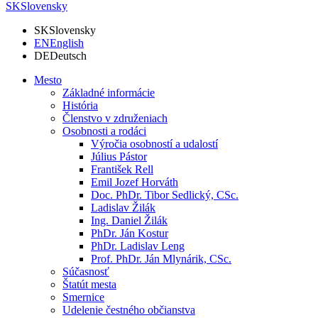
SK
Slovensky
SK
Slovensky
EN
English
DE
Deutsch
Mesto
Základné informácie
História
Členstvo v združeniach
Osobnosti a rodáci
Výročia osobností a udalostí
Július Pástor
František Rell
Emil Jozef Horváth
Doc. PhDr. Tibor Sedlický, CSc.
Ladislav Žilák
Ing. Daniel Žilák
PhDr. Ján Kostur
PhDr. Ladislav Leng
Prof. PhDr. Ján Mlynárik, CSc.
Súčasnosť
Štatút mesta
Smernice
Udelenie čestného občianstva