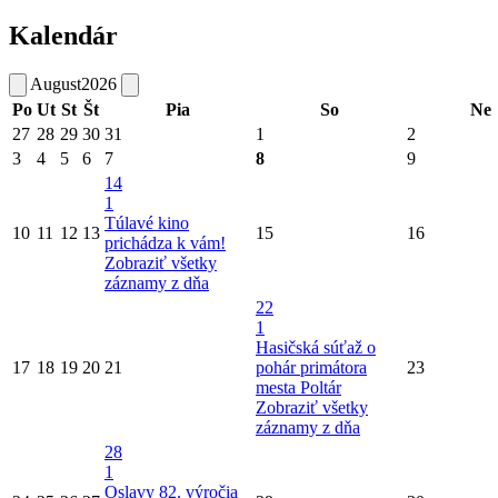
Kalendár
August
2026
Po
Ut
St
Št
Pia
So
Ne
27
28
29
30
31
1
2
3
4
5
6
7
8
9
14
1
Túlavé kino
10
11
12
13
15
16
prichádza k vám!
Zobraziť všetky
záznamy z dňa
22
1
Hasičská súťaž o
17
18
19
20
21
pohár primátora
23
mesta Poltár
Zobraziť všetky
záznamy z dňa
28
1
Oslavy 82. výročia