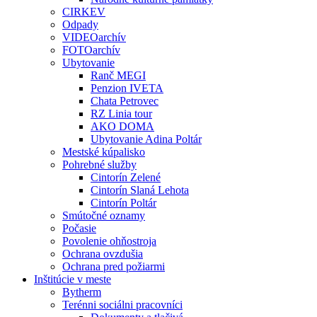
CIRKEV
Odpady
VIDEOarchív
FOTOarchív
Ubytovanie
Ranč MEGI
Penzion IVETA
Chata Petrovec
RZ Linia tour
AKO DOMA
Ubytovanie Adina Poltár
Mestské kúpalisko
Pohrebné služby
Cintorín Zelené
Cintorín Slaná Lehota
Cintorín Poltár
Smútočné oznamy
Počasie
Povolenie ohňostroja
Ochrana ovzdušia
Ochrana pred požiarmi
Inštitúcie v meste
Bytherm
Terénni sociálni pracovníci