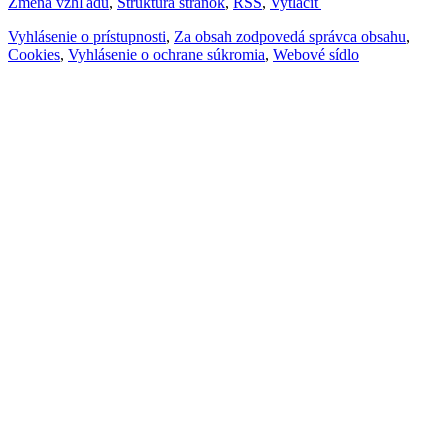
Zmena vzhľadu
,
Štruktúra stránok
,
RSS
,
Vytlačiť
Vyhlásenie o prístupnosti
,
Za obsah zodpovedá správca obsahu
,
Cookies
,
Vyhlásenie o ochrane súkromia
,
Webové sídlo