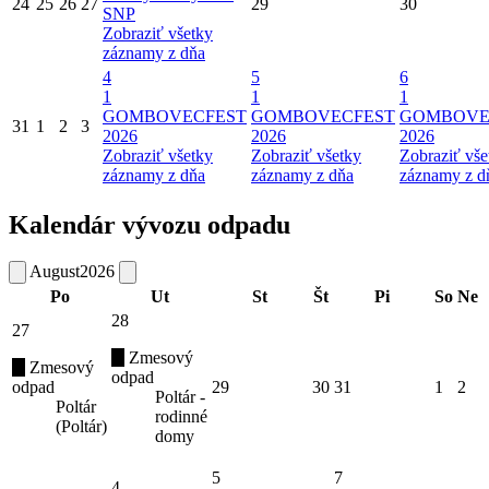
24
25
26
27
29
30
SNP
Zobraziť všetky
záznamy z dňa
4
5
6
1
1
1
GOMBOVECFEST
GOMBOVECFEST
GOMBOVE
31
1
2
3
2026
2026
2026
Zobraziť všetky
Zobraziť všetky
Zobraziť vše
záznamy z dňa
záznamy z dňa
záznamy z d
Kalendár vývozu odpadu
August
2026
Po
Ut
St
Št
Pi
So
Ne
28
27
Zmesový
Zmesový
odpad
odpad
29
30
31
1
2
Poltár -
Poltár
rodinné
(Poltár)
domy
5
7
4