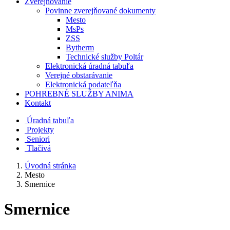
Zverejňovanie
Povinne zverejňované dokumenty
Mesto
MsPs
ZSS
Bytherm
Technické služby Poltár
Elektronická úradná tabuľa
Verejné obstarávanie
Elektronická podateľňa
POHREBNÉ SLUŽBY ANIMA
Kontakt
Úradná tabuľa
Projekty
Senio
ri
Tlačivá
Úvodná stránka
Mesto
Smernice
Smernice