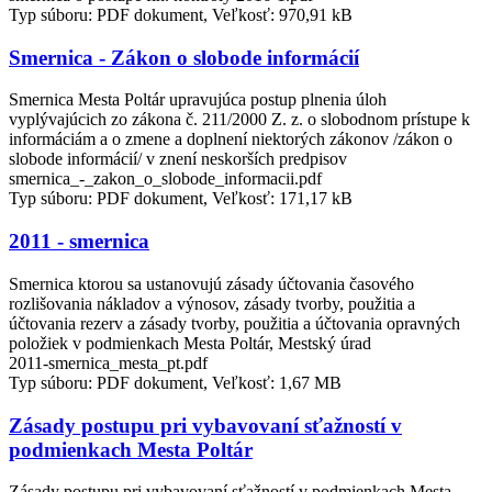
Typ súboru: PDF dokument, Veľkosť: 970,91 kB
Smernica - Zákon o slobode informácií
Smernica Mesta Poltár upravujúca postup plnenia úloh
vyplývajúcich zo zákona č. 211/2000 Z. z. o slobodnom prístupe k
informáciám a o zmene a doplnení niektorých zákonov /zákon o
slobode informácií/ v znení neskorších predpisov
smernica_-_zakon_o_slobode_informacii.pdf
Typ súboru: PDF dokument, Veľkosť: 171,17 kB
2011 - smernica
Smernica ktorou sa ustanovujú zásady účtovania časového
rozlišovania nákladov a výnosov, zásady tvorby, použitia a
účtovania rezerv a zásady tvorby, použitia a účtovania opravných
položiek v podmienkach Mesta Poltár, Mestský úrad
2011-smernica_mesta_pt.pdf
Typ súboru: PDF dokument, Veľkosť: 1,67 MB
Zásady postupu pri vybavovaní sťažností v
podmienkach Mesta Poltár
Zásady postupu pri vybavovaní sťažností v podmienkach Mesta