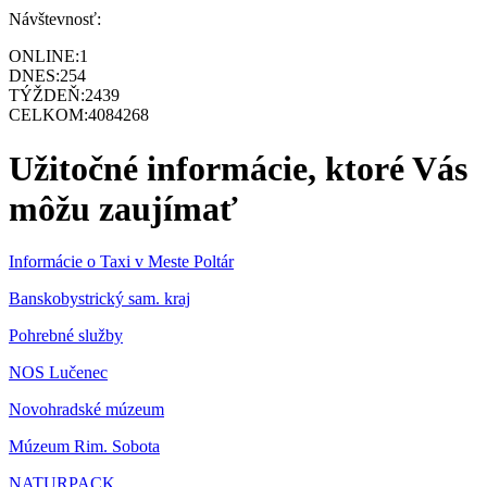
Návštevnosť:
ONLINE:
1
DNES:
254
TÝŽDEŇ:
2439
CELKOM:
4084268
Užitočné informácie, ktoré Vás
môžu zaujímať
Informácie o Taxi v Meste Poltár
Banskobystrický sam. kraj
Pohrebné služby
NOS Lučenec
Novohradské múzeum
Múzeum Rim. Sobota
NATURPACK