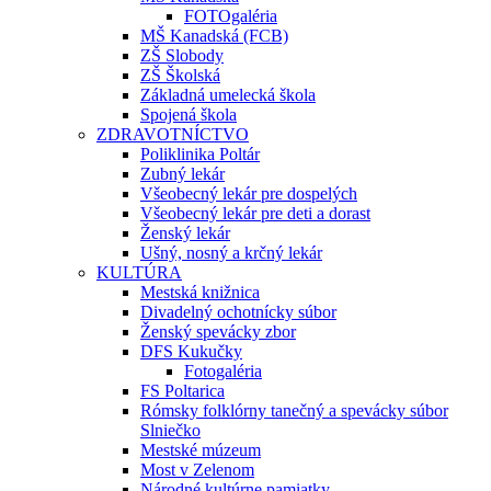
FOTOgaléria
MŠ Kanadská (FCB)
ZŠ Slobody
ZŠ Školská
Základná umelecká škola
Spojená škola
ZDRAVOTNÍCTVO
Poliklinika Poltár
Zubný lekár
Všeobecný lekár pre dospelých
Všeobecný lekár pre deti a dorast
Ženský lekár
Ušný, nosný a krčný lekár
KULTÚRA
Mestská knižnica
Divadelný ochotnícky súbor
Ženský spevácky zbor
DFS Kukučky
Fotogaléria
FS Poltarica
Rómsky folklórny tanečný a spevácky súbor
Slniečko
Mestské múzeum
Most v Zelenom
Národné kultúrne pamiatky