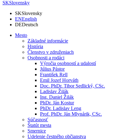
SK
Slovensky
SK
Slovensky
EN
English
DE
Deutsch
Mesto
Základné informácie
História
Členstvo v združeniach
Osobnosti a rodáci
Výročia osobností a udalostí
Július Pástor
František Rell
Emil Jozef Horváth
Doc. PhDr. Tibor Sedlický, CSc.
Ladislav Žilák
Ing. Daniel Žilák
PhDr. Ján Kostur
PhDr. Ladislav Leng
Prof. PhDr. Ján Mlynárik, CSc.
Súčasnosť
Štatút mesta
Smernice
Udelenie čestného občianstva