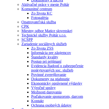
Dokumenty a tlačivá
Aktivačné práce v meste Poltár
Komunitné centrum
Zo života KC
Fotogaléria
Opatrovateľská služba
CPK
Miestny odbor Matice slovenskej
Technické služby Poltár s.r.o.
SCŠPP
Zariadenie sociálnych služieb
Zo života ZSS
Informácia pre záujemcov
Štandardy kvality
Postup pri prijímaní
Evidencia žiadostí o zabezpečenie
poskytovaných soc. služieb
Povinné zverejňovanie
Dokumenty na stiahnutie
Ekonomicky oprávnené výdavky
Výročné správy
Možnosti darovania
Poďakovanie sponzorom, darcom
Kontakt
Ochrana osobných údajov