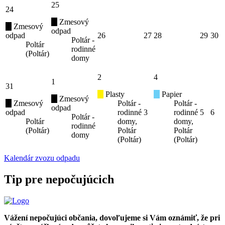
25
24
Zmesový
Zmesový
odpad
odpad
26
27
28
29
30
Poltár -
Poltár
rodinné
(Poltár)
domy
2
4
1
31
Plasty
Papier
Zmesový
Zmesový
Poltár -
Poltár -
odpad
odpad
rodinné
3
rodinné
5
6
Poltár -
Poltár
domy,
domy,
rodinné
(Poltár)
Poltár
Poltár
domy
(Poltár)
(Poltár)
Kalendár zvozu odpadu
Tip pre nepočujúcich
Vážení nepočujúci občania, dovoľujeme si Vám oznámiť, že pri