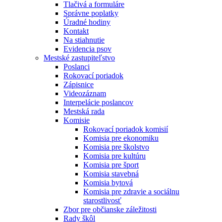
Tlačivá a formuláre
Správne poplatky
Úradné hodiny
Kontakt
Na stiahnutie
Evidencia psov
Mestské zastupiteľstvo
Poslanci
Rokovací poriadok
Zápisnice
Videozáznam
Interpelácie poslancov
Mestská rada
Komisie
Rokovací poriadok komisií
Komisia pre ekonomiku
Komisia pre školstvo
Komisia pre kultúru
Komisia pre šport
Komisia stavebná
Komisia bytová
Komisia pre zdravie a sociálnu
starostlivosť
Zbor pre občianske záležitosti
Rady škôl