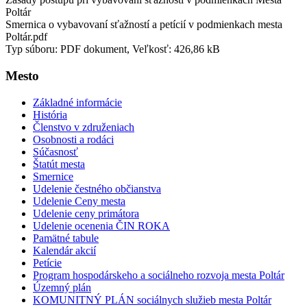
Poltár
Smernica o vybavovaní sťažností a petícií v podmienkach mesta
Poltár.pdf
Typ súboru: PDF dokument, Veľkosť: 426,86 kB
Mesto
Základné informácie
História
Členstvo v združeniach
Osobnosti a rodáci
Súčasnosť
Štatút mesta
Smernice
Udelenie čestného občianstva
Udelenie Ceny mesta
Udelenie ceny primátora
Udelenie ocenenia ČIN ROKA
Pamätné tabule
Kalendár akcií
Petície
Program hospodárskeho a sociálneho rozvoja mesta Poltár
Územný plán
KOMUNITNÝ PLÁN sociálnych služieb mesta Poltár