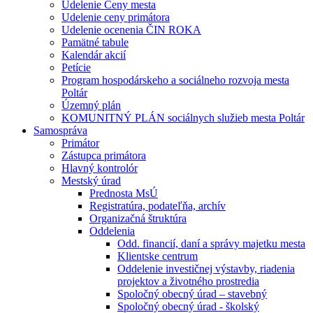
Udelenie Ceny mesta
Udelenie ceny primátora
Udelenie ocenenia ČIN ROKA
Pamätné tabule
Kalendár akcií
Petície
Program hospodárskeho a sociálneho rozvoja mesta
Poltár
Územný plán
KOMUNITNÝ PLÁN sociálnych služieb mesta Poltár
Samospráva
Primátor
Zástupca primátora
Hlavný kontrolór
Mestský úrad
Prednosta MsÚ
Registratúra, podateľňa, archív
Organizačná štruktúra
Oddelenia
Odd. financií, daní a správy majetku mesta
Klientske centrum
Oddelenie investičnej výstavby, riadenia
projektov a životného prostredia
Spoločný obecný úrad – stavebný
Spoločný obecný úrad - školský