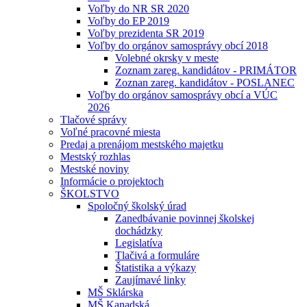
Voľby do NR SR 2020
Voľby do EP 2019
Voľby prezidenta SR 2019
Voľby do orgánov samosprávy obcí 2018
Volebné okrsky v meste
Zoznam zareg. kandidátov - PRIMÁTOR
Zoznan zareg. kandidátov - POSLANEC
Voľby do orgánov samosprávy obcí a VÚC
2026
Tlačové správy
Voľné pracovné miesta
Predaj a prenájom mestského majetku
Mestský rozhlas
Mestské noviny
Informácie o projektoch
ŠKOLSTVO
Spoločný školský úrad
Zanedbávanie povinnej školskej
dochádzky
Legislatíva
Tlačivá a formuláre
Štatistika a výkazy
Zaujímavé linky
MŠ Sklárska
MŠ Kanadská