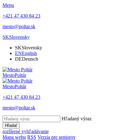
Menu
+421 47 430 84 23
mesto@poltar.sk
SK
Slovensky
SK
Slovensky
EN
English
DE
Deutsch
Mesto
Poltár
Mesto
Poltár
+421 47 430 84 23
mesto@poltar.sk
Hľadaný výraz
Hľadať
rozšírené vyhľadávanie
Mapa webu
RSS
Verzia pre seniorov