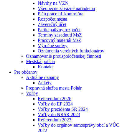
Návrhy na VZN
Všeobecne záväzné nariadenia
Plán práce hl. kontrolóra
Rozpočet mesta
Záverečný účet
Participatívny rozpočet
Termíny zasadnutí MsZ
Pracovný materiál MsZ
Výročné správy
Oznámenia verejných funkcionárov
Oznamovanie protispoločenskej činnosti
Mestská polícia
Kontakt
Pre občanov
Aktuálne oznamy
Ankety
Prepravná služba mesta Poltár
Voľby
Referendum 2026
Voľby do EP 2024
Voľby prezidenta SR 2024
Voľby do NRSR 2023
Referendum 2023
Voľby do orgánov samosprávy obcí a VÚC
2022