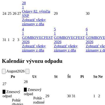
28
1
Oslavy 82. výročia
24
25
26
27
29
30
SNP
Zobraziť všetky
záznamy z dňa
4
5
6
1
1
1
GOMBOVECFEST
GOMBOVECFEST
GOMBOVE
31
1
2
3
2026
2026
2026
Zobraziť všetky
Zobraziť všetky
Zobraziť vše
záznamy z dňa
záznamy z dňa
záznamy z d
Kalendár vývozu odpadu
August
2026
Po
Ut
St
Št
Pi
So
Ne
28
27
Zmesový
Zmesový
odpad
odpad
29
30
31
1
2
Poltár -
Poltár
rodinné
(Poltár)