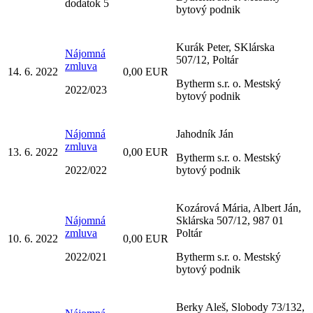
dodatok 5
bytový podnik
Kurák Peter, SKlárska
Nájomná
507/12, Poltár
zmluva
14. 6. 2022
0,00 EUR
Bytherm s.r. o. Mestský
2022/023
bytový podnik
Nájomná
Jahodník Ján
zmluva
13. 6. 2022
0,00 EUR
Bytherm s.r. o. Mestský
2022/022
bytový podnik
Kozárová Mária, Albert Ján,
Nájomná
Sklárska 507/12, 987 01
zmluva
Poltár
10. 6. 2022
0,00 EUR
2022/021
Bytherm s.r. o. Mestský
bytový podnik
Berky Aleš, Slobody 73/132,