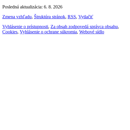
Posledná aktualizácia: 6. 8. 2026
Zmena vzhľadu
,
Štruktúra stránok
,
RSS
,
Vytlačiť
Vyhlásenie o prístupnosti
,
Za obsah zodpovedá správca obsahu
,
Cookies
,
Vyhlásenie o ochrane súkromia
,
Webové sídlo