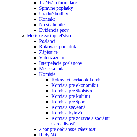
Tlačivá a formuláre
Správne poplatky
Úradné hodiny
Kontakt
Na stiahnutie
Evidencia psov
Mestské zastupiteľstvo
Poslanci
Rokovací poriadok
Zápisnice
Videozáznam
Interpelácie poslancov
Mestská rada
Komisie
Rokovací poriadok komisií
Komisia pre ekonomiku
Komisia pre školstvo
Komisia pre kultúru
Komisia pre šport
Komisia stavebná
Komisia bytová
Komisia pre zdravie a sociálnu
starostlivosť
Zbor pre občianske záležitosti
Rady škôl