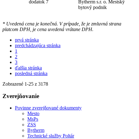
dodatok 7
Bytherm s.r. o. Mestský
bytový podnik
* Uvedená cena je konečná. V prípade, že je zmluvná strana
platcom DPH, je cena uvedená vrátane DPH.
prvá stránka
predchádzajúca stránka
1
2
3
ďalšia stránka
posledná stránka
Zobrazené
1
-
25
z 3178
Zverejňovanie
Povinne zverejňované dokumenty
Mesto
MsPs
ZSS
Bytherm
Technické služby Poltár