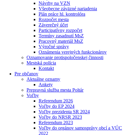
Návrhy na VZN
Všeobecne záväzné nariadenia
Plán práce hl. kontrolóra
Rozpočet mesta
Záverečný účet
Participatívny rozpočet
Termíny zasadnutí MsZ
Pracovný materiál MsZ
Výročné správy
Oznámenia verejných funkcionárov
Oznamovanie protispoločenskej činnosti
Mestská polícia
Kontakt
Pre občanov
Aktuálne oznamy
Ankety
Prepravná služba mesta Poltár
Voľby
Referendum 2026
Voľby do EP 2024
Voľby prezidenta SR 2024
Voľby do NRSR 2023
Referendum 2023
Voľby do orgánov samosprávy obcí a VÚC
2022