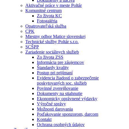
Dokumenty a tlačivá
Aktivačné práce v meste Poltár
Komunitné centrum
Zo života KC
Fotogaléria
Opatrovateľská služba
CPK
Miestny odbor Matice slovenskej
Technické služby Poltár s.r.o.
SCŠPP
Zariadenie sociálnych služieb
Zo života ZSS
Informácia pre záujemcov
Štandardy kvality
Postup pri prijímaní
Evidencia žiadostí o zabezpečenie
poskytovaných soc. služieb
Povinné zverejňovanie
Dokumenty na stiahnutie
Ekonomicky oprávnené výdavky
Výročné správy
Možnosti darovania
Poďakovanie sponzorom, darcom
Kontakt
Ochrana osobných údajov