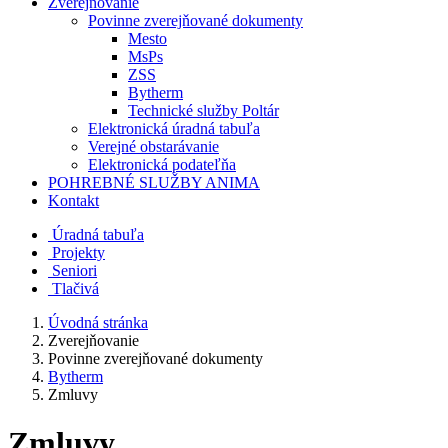
Zverejňovanie
Povinne zverejňované dokumenty
Mesto
MsPs
ZSS
Bytherm
Technické služby Poltár
Elektronická úradná tabuľa
Verejné obstarávanie
Elektronická podateľňa
POHREBNÉ SLUŽBY ANIMA
Kontakt
Úradná tabuľa
Projekty
Senio
ri
Tlačivá
Úvodná stránka
Zverejňovanie
Povinne zverejňované dokumenty
Bytherm
Zmluvy
Zmluvy