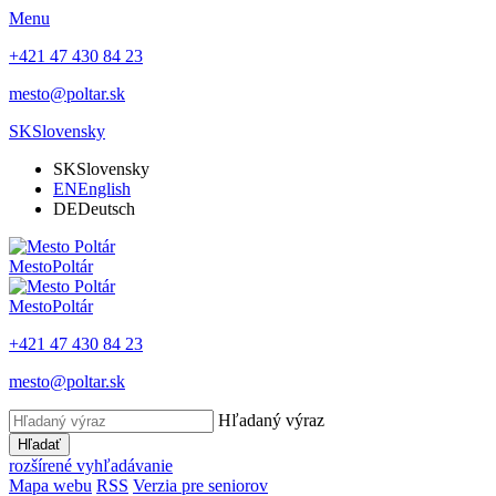
Menu
+421 47 430 84 23
mesto@poltar.sk
SK
Slovensky
SK
Slovensky
EN
English
DE
Deutsch
Mesto
Poltár
Mesto
Poltár
+421 47 430 84 23
mesto@poltar.sk
Hľadaný výraz
Hľadať
rozšírené vyhľadávanie
Mapa webu
RSS
Verzia pre seniorov