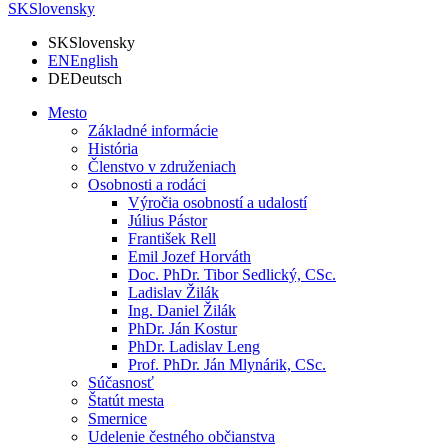
SK
Slovensky
SK
Slovensky
EN
English
DE
Deutsch
Mesto
Základné informácie
História
Členstvo v združeniach
Osobnosti a rodáci
Výročia osobností a udalostí
Július Pástor
František Rell
Emil Jozef Horváth
Doc. PhDr. Tibor Sedlický, CSc.
Ladislav Žilák
Ing. Daniel Žilák
PhDr. Ján Kostur
PhDr. Ladislav Leng
Prof. PhDr. Ján Mlynárik, CSc.
Súčasnosť
Štatút mesta
Smernice
Udelenie čestného občianstva