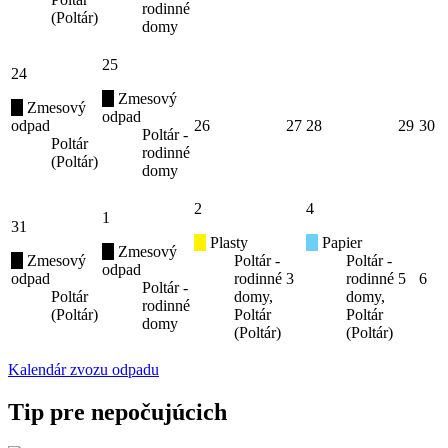
rodinné
(Poltár)
domy
25
24
Zmesový
Zmesový
odpad
odpad
26
27
28
29
30
Poltár -
Poltár
rodinné
(Poltár)
domy
2
4
1
31
Plasty
Papier
Zmesový
Zmesový
Poltár -
Poltár -
odpad
odpad
rodinné
3
rodinné
5
6
Poltár -
Poltár
domy,
domy,
rodinné
(Poltár)
Poltár
Poltár
domy
(Poltár)
(Poltár)
Kalendár zvozu odpadu
Tip pre nepočujúcich