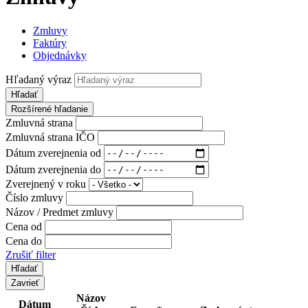
Zmluvy
Faktúry
Objednávky
Hľadaný výraz
Hľadať
Rozšírené hľadanie
Zmluvná strana
Zmluvná strana IČO
Dátum zverejnenia od
Dátum zverejnenia do
Zverejnený v roku
Číslo zmluvy
Názov / Predmet zmluvy
Cena od
Cena do
Zrušiť filter
Zavrieť
Názov
Dátum