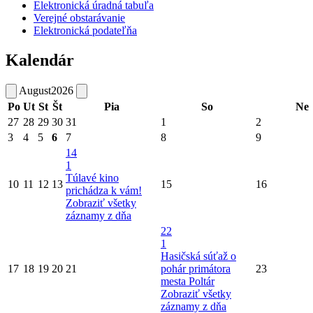
Elektronická úradná tabuľa
Verejné obstarávanie
Elektronická podateľňa
Kalendár
August
2026
Po
Ut
St
Št
Pia
So
Ne
27
28
29
30
31
1
2
3
4
5
6
7
8
9
14
1
Túlavé kino
10
11
12
13
15
16
prichádza k vám!
Zobraziť všetky
záznamy z dňa
22
1
Hasičská súťaž o
17
18
19
20
21
pohár primátora
23
mesta Poltár
Zobraziť všetky
záznamy z dňa