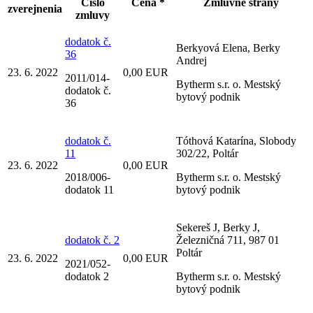
Číslo
Cena *
Zmluvné strany
zverejnenia
zmluvy
dodatok č.
Berkyová Elena, Berky
36
Andrej
23. 6. 2022
0,00 EUR
2011/014-
Bytherm s.r. o. Mestský
dodatok č.
bytový podnik
36
dodatok č.
Tóthová Katarína, Slobody
11
302/22, Poltár
23. 6. 2022
0,00 EUR
2018/006-
Bytherm s.r. o. Mestský
dodatok 11
bytový podnik
Sekereš J, Berky J,
dodatok č. 2
Železničná 711, 987 01
Poltár
23. 6. 2022
0,00 EUR
2021/052-
dodatok 2
Bytherm s.r. o. Mestský
bytový podnik