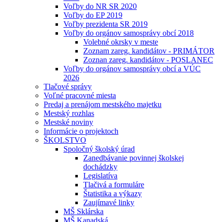
Voľby do NR SR 2020
Voľby do EP 2019
Voľby prezidenta SR 2019
Voľby do orgánov samosprávy obcí 2018
Volebné okrsky v meste
Zoznam zareg. kandidátov - PRIMÁTOR
Zoznan zareg. kandidátov - POSLANEC
Voľby do orgánov samosprávy obcí a VÚC
2026
Tlačové správy
Voľné pracovné miesta
Predaj a prenájom mestského majetku
Mestský rozhlas
Mestské noviny
Informácie o projektoch
ŠKOLSTVO
Spoločný školský úrad
Zanedbávanie povinnej školskej
dochádzky
Legislatíva
Tlačivá a formuláre
Štatistika a výkazy
Zaujímavé linky
MŠ Sklárska
MŠ Kanadská