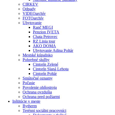
CIRKEV
Odpady
VIDEOarchív
FOTOarchív
Ubytovanie
Ranč MEGI
Penzion IVETA
Chata Petrovec
RZ Linia tour
AKO DOMA
Ubytovanie Adina Poltár
Mestské kúpalisko
Pohrebné služby
Cintorín Zelené
Cintorín Slaná Lehota
Cintorín Poltár
Smútočné oznamy
Počasie
Povolenie ohňostroja
Ochrana ovzdušia
Ochrana pred požiarmi
Inštitúcie v meste
Bytherm
Terénni sociálni pracovníci