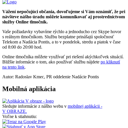
Vážení nepočujúci občania, dovoľujeme si Vám oznámiť, že pri
návšteve nášho úradu môžete komunikovať aj prostredníctvom
služby Online tlmočník.
Vaše požiadavky vybavíme rýchlo a jednoducho cez Skype hovor
s reálnym tlmočníkom. Službu bezplatne prinášajú spoločnosť
Telekom a Nadácia Pontis, a to v pondelok, stredu a piatok v čase
od 8:00 do 20:00 hod.
Online tlmočníka môžete využívať pri riešení akýchkoľvek situácií.
Bližšie informácie o tom, ako používať službu nájdete
po kliknutí
na tento link
.
Autor: Radoslav Kmec, PR oddelenie Nadácie Pontis
Mobilná aplikácia
Sledujte informácie z nášho webu v
mobilnej aplikácii -
V OBRAZE.
Voľne k stiahnutiu: