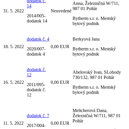
dodatok č.
Anna, Železničná W/711,
14
987 01 Poltár
31. 5. 2022
Neuvedené
2014/005-
Bytherm s.r. o. Mestský
dodatok 14
bytový podnik
dodatok č. 4
Berkyová Jana
18. 5. 2022
0,00 EUR
2020/007-
Bytherm s.r. o. Mestský
dodatok 4
bytový podnik
dodatok č.
Abelovský Ivan, SLobody
12
730/132, 987 01 Poltár
16. 5. 2022
0,00 EUR
2011/095-
Bytherm s.r. o. Mestský
dodatok č.
bytový podnik
12
Melicherová Dana,
dodatok č. 7
Železničná W/711, 987 01
Poltár
11. 5. 2022
0,00 EUR
2017/004-