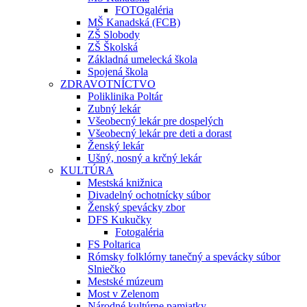
FOTOgaléria
MŠ Kanadská (FCB)
ZŠ Slobody
ZŠ Školská
Základná umelecká škola
Spojená škola
ZDRAVOTNÍCTVO
Poliklinika Poltár
Zubný lekár
Všeobecný lekár pre dospelých
Všeobecný lekár pre deti a dorast
Ženský lekár
Ušný, nosný a krčný lekár
KULTÚRA
Mestská knižnica
Divadelný ochotnícky súbor
Ženský spevácky zbor
DFS Kukučky
Fotogaléria
FS Poltarica
Rómsky folklórny tanečný a spevácky súbor
Slniečko
Mestské múzeum
Most v Zelenom
Národné kultúrne pamiatky