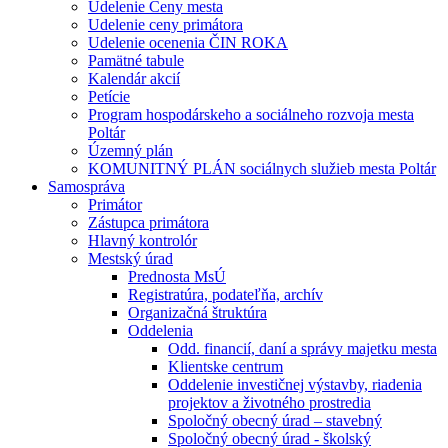
Udelenie Ceny mesta
Udelenie ceny primátora
Udelenie ocenenia ČIN ROKA
Pamätné tabule
Kalendár akcií
Petície
Program hospodárskeho a sociálneho rozvoja mesta
Poltár
Územný plán
KOMUNITNÝ PLÁN sociálnych služieb mesta Poltár
Samospráva
Primátor
Zástupca primátora
Hlavný kontrolór
Mestský úrad
Prednosta MsÚ
Registratúra, podateľňa, archív
Organizačná štruktúra
Oddelenia
Odd. financií, daní a správy majetku mesta
Klientske centrum
Oddelenie investičnej výstavby, riadenia
projektov a životného prostredia
Spoločný obecný úrad – stavebný
Spoločný obecný úrad - školský