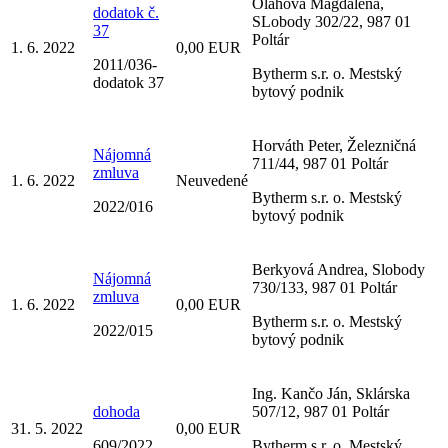
Oláhová Magdaléna,
dodatok č.
SLobody 302/22, 987 01
37
Poltár
1. 6. 2022
0,00 EUR
2011/036-
Bytherm s.r. o. Mestský
dodatok 37
bytový podnik
Horváth Peter, Železničná
Nájomná
711/44, 987 01 Poltár
zmluva
1. 6. 2022
Neuvedené
Bytherm s.r. o. Mestský
2022/016
bytový podnik
Berkyová Andrea, Slobody
Nájomná
730/133, 987 01 Poltár
zmluva
1. 6. 2022
0,00 EUR
Bytherm s.r. o. Mestský
2022/015
bytový podnik
Ing. Kančo Ján, Sklárska
dohoda
507/12, 987 01 Poltár
31. 5. 2022
0,00 EUR
609/2022
Bytherm s.r. o. Mestský