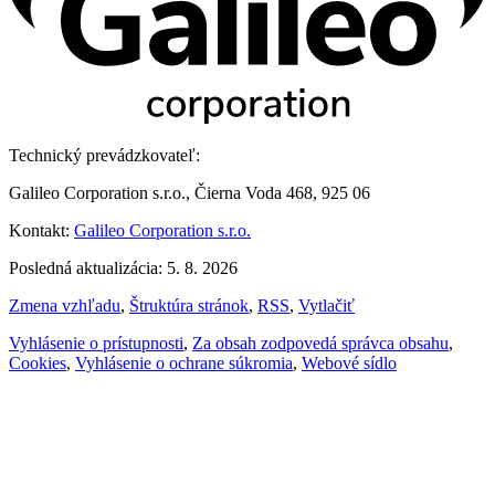
Technický prevádzkovateľ:
Galileo Corporation s.r.o., Čierna Voda 468, 925 06
Kontakt:
Galileo Corporation s.r.o.
Posledná aktualizácia: 5. 8. 2026
Zmena vzhľadu
,
Štruktúra stránok
,
RSS
,
Vytlačiť
Vyhlásenie o prístupnosti
,
Za obsah zodpovedá správca obsahu
,
Cookies
,
Vyhlásenie o ochrane súkromia
,
Webové sídlo