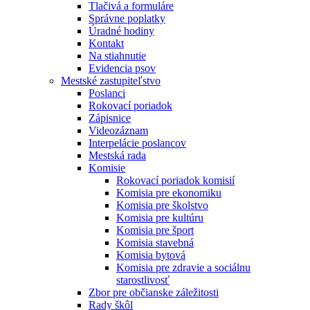
Tlačivá a formuláre
Správne poplatky
Úradné hodiny
Kontakt
Na stiahnutie
Evidencia psov
Mestské zastupiteľstvo
Poslanci
Rokovací poriadok
Zápisnice
Videozáznam
Interpelácie poslancov
Mestská rada
Komisie
Rokovací poriadok komisií
Komisia pre ekonomiku
Komisia pre školstvo
Komisia pre kultúru
Komisia pre šport
Komisia stavebná
Komisia bytová
Komisia pre zdravie a sociálnu
starostlivosť
Zbor pre občianske záležitosti
Rady škôl