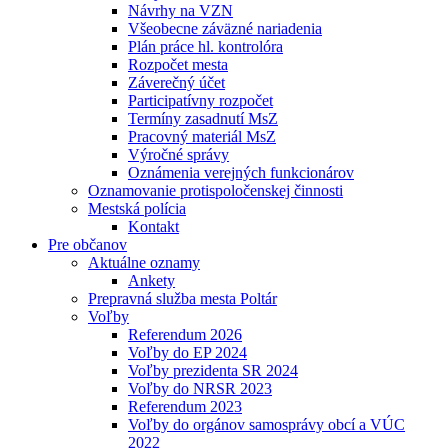
Návrhy na VZN
Všeobecne záväzné nariadenia
Plán práce hl. kontrolóra
Rozpočet mesta
Záverečný účet
Participatívny rozpočet
Termíny zasadnutí MsZ
Pracovný materiál MsZ
Výročné správy
Oznámenia verejných funkcionárov
Oznamovanie protispoločenskej činnosti
Mestská polícia
Kontakt
Pre občanov
Aktuálne oznamy
Ankety
Prepravná služba mesta Poltár
Voľby
Referendum 2026
Voľby do EP 2024
Voľby prezidenta SR 2024
Voľby do NRSR 2023
Referendum 2023
Voľby do orgánov samosprávy obcí a VÚC
2022