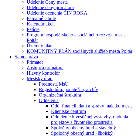
Udelenie Ceny mesta
Udelenie ceny primátora
Udelenie ocenenia ČIN ROKA
Pamätné tabule
Kalendár akcií
Petície
Program hospodárskeho a sociálneho rozvoja mesta
Poltár
Územný plán
KOMUNITNÝ PLÁN sociálnych služieb mesta Poltár
Samospráva
Primátor
Zástupca primátora
Hlavný kontrolór
Mestský úrad
Prednosta MsÚ
Registratúra, podateľňa, archív
Organizačná štruktúra
Oddelenia
Odd. financií, daní a správy majetku mesta
Klientske centrum
Oddelenie investičnej výstavby, riadenia
projektov a životného prostredia
Spoločný obecný úrad – stavebný
Spoločný obecný úrad - školský