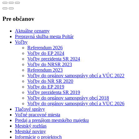
Pre občanov
Aktuálne oznamy
Prepravná služba mesta Poltár
Voľby
Referendum 2026
Voľby do EP 2024
Voľby prezidenta SR 2024
Voľby do NRSR 2023
Referendum 2023
Voľby do orgánov samosprávy obcí a VÚC 2022
Voľby do NR SR 2020
Voľby do EP 2019
Voľby prezidenta SR 2019
Voľby do orgánov samosprávy obcí 2018
Voľby do orgánov samosprávy obcí a VÚC 2026
Tlačové správy
Voľné pracovné miesta
Predaj a prenájom mestského majetku
Mestský rozhlas
Mestské noviny
Informácie o projektoch