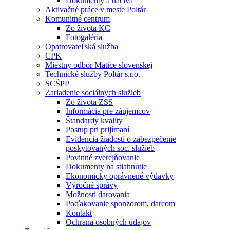
Dokumenty a tlačivá
Aktivačné práce v meste Poltár
Komunitné centrum
Zo života KC
Fotogaléria
Opatrovateľská služba
CPK
Miestny odbor Matice slovenskej
Technické služby Poltár s.r.o.
SCŠPP
Zariadenie sociálnych služieb
Zo života ZSS
Informácia pre záujemcov
Štandardy kvality
Postup pri prijímaní
Evidencia žiadostí o zabezpečenie
poskytovaných soc. služieb
Povinné zverejňovanie
Dokumenty na stiahnutie
Ekonomicky oprávnené výdavky
Výročné správy
Možnosti darovania
Poďakovanie sponzorom, darcom
Kontakt
Ochrana osobných údajov