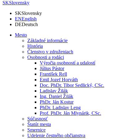
SK
Slovensky
SK
Slovensky
EN
English
DE
Deutsch
Mesto
Základné informácie
História
Členstvo v združeniach
Osobnosti a rodáci
Výročia osobností a udalostí
Július Pástor
František Rell
Emil Jozef Horváth
Doc. PhDr. Tibor Sedlický, CSc.
Ladislav Žilák
Ing. Daniel Žilák
PhDr. Ján Kostur
PhDr. Ladislav Leng
Prof. PhDr. Ján Mlynárik, CSc.
Súčasnosť
Štatút mesta
Smernice
Udelenie čestného občianstva