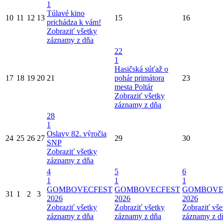
1
Túlavé kino
10
11
12
13
15
16
prichádza k vám!
Zobraziť všetky
záznamy z dňa
22
1
Hasičská súťaž o
17
18
19
20
21
pohár primátora
23
mesta Poltár
Zobraziť všetky
záznamy z dňa
28
1
Oslavy 82. výročia
24
25
26
27
29
30
SNP
Zobraziť všetky
záznamy z dňa
4
5
6
1
1
1
GOMBOVECFEST
GOMBOVECFEST
GOMBOVE
31
1
2
3
2026
2026
2026
Zobraziť všetky
Zobraziť všetky
Zobraziť vše
záznamy z dňa
záznamy z dňa
záznamy z d