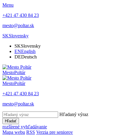
Menu
+421 47 430 84 23
mesto@poltar.sk
SK
Slovensky
SK
Slovensky
EN
English
DE
Deutsch
Mesto
Poltár
Mesto
Poltár
+421 47 430 84 23
mesto@poltar.sk
Hľadaný výraz
Hľadať
rozšírené vyhľadávanie
Mapa webu
RSS
Verzia pre seniorov