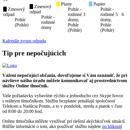
Plasty
Papier
Zmesový
Zmesový
Poltár -
Poltár -
odpad
odpad
rodinné
3
rodinné
5
6
Poltár -
Poltár
domy,
domy,
rodinné
(Poltár)
Poltár
Poltár
domy
(Poltár)
(Poltár)
Kalendár zvozu odpadu
Tip pre nepočujúcich
Vážení nepočujúci občania, dovoľujeme si Vám oznámiť, že pri
návšteve nášho úradu môžete komunikovať aj prostredníctvom
služby Online tlmočník.
Vaše požiadavky vybavíme rýchlo a jednoducho cez Skype hovor
s reálnym tlmočníkom. Službu bezplatne prinášajú spoločnosť
Telekom a Nadácia Pontis, a to v pondelok, stredu a piatok v čase
od 8:00 do 20:00 hod.
Online tlmočníka môžete využívať pri riešení akýchkoľvek situácií.
Bližšie informácie o tom, ako používať službu nájdete
po kliknutí