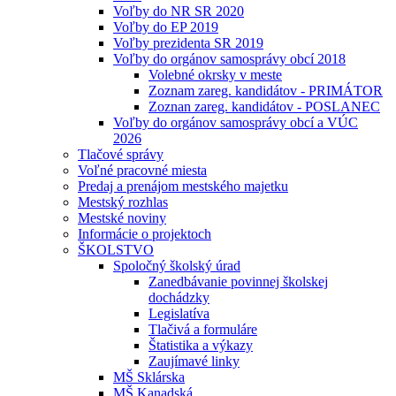
Voľby do NR SR 2020
Voľby do EP 2019
Voľby prezidenta SR 2019
Voľby do orgánov samosprávy obcí 2018
Volebné okrsky v meste
Zoznam zareg. kandidátov - PRIMÁTOR
Zoznan zareg. kandidátov - POSLANEC
Voľby do orgánov samosprávy obcí a VÚC
2026
Tlačové správy
Voľné pracovné miesta
Predaj a prenájom mestského majetku
Mestský rozhlas
Mestské noviny
Informácie o projektoch
ŠKOLSTVO
Spoločný školský úrad
Zanedbávanie povinnej školskej
dochádzky
Legislatíva
Tlačivá a formuláre
Štatistika a výkazy
Zaujímavé linky
MŠ Sklárska
MŠ Kanadská