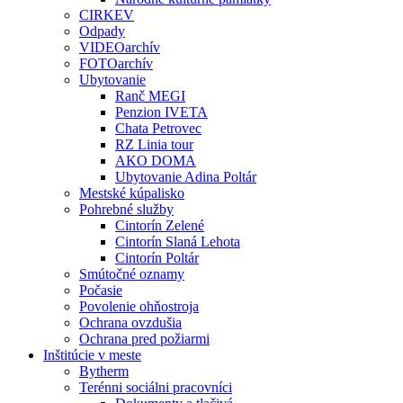
CIRKEV
Odpady
VIDEOarchív
FOTOarchív
Ubytovanie
Ranč MEGI
Penzion IVETA
Chata Petrovec
RZ Linia tour
AKO DOMA
Ubytovanie Adina Poltár
Mestské kúpalisko
Pohrebné služby
Cintorín Zelené
Cintorín Slaná Lehota
Cintorín Poltár
Smútočné oznamy
Počasie
Povolenie ohňostroja
Ochrana ovzdušia
Ochrana pred požiarmi
Inštitúcie v meste
Bytherm
Terénni sociálni pracovníci