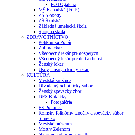
FOTOgaléria
MŠ Kanadská (FCB)
ZŠ Slobody
ZŠ Školská
Základná umelecká škola
Spojená škola
ZDRAVOTNÍCTVO
Poliklinika Poltár
Zubný lekár
Všeobecný lekár pre dospelých
Všeobecný lekár pre deti a dorast
Ženský lekár
Ušný, nosný a krčný lekár
KULTÚRA
Mestská knižnica
Divadelný ochotnícky súbor
Ženský spevácky zbor
DFS Kukučky
Fotogaléria
FS Poltarica
Rómsky folklórny tanečný a spevácky súbor
Slniečko
Mestské múzeum
Most v Zelenom
Národné kultúrne pamiatky