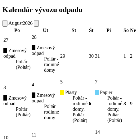
Kalendár vývozu odpadu
August
2026
Po
Ut
St
Št
Pi
So
Ne
28
27
Zmesový
Zmesový
odpad
odpad
29
30
31
1
2
Poltár -
Poltár
rodinné
(Poltár)
domy
5
7
4
3
Plasty
Papier
Zmesový
Zmesový
Poltár -
Poltár -
odpad
odpad
rodinné
6
rodinné
8
9
Poltár -
Poltár
domy,
domy,
rodinné
(Poltár)
Poltár
Poltár
domy
(Poltár)
(Poltár)
14
11
10