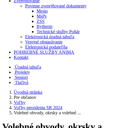
Zverejňovanie
Povinne zverejňované dokumenty
Mesto
MsPs
ZSS
Bytherm
Technické služby Poltár
Elektronická úradná tabuľa
Verejné obstarávanie
Elektronická podateľňa
POHREBNÉ SLUŽBY ANIMA
Kontakt
Úradná tabuľa
Projekty
Senio
ri
Tlačivá
Úvodná stránka
Pre občanov
Voľby
Voľby prezidenta SR 2024
Volebné obvody, okrsky a volebné ...
Volebné obvody, okrsky a