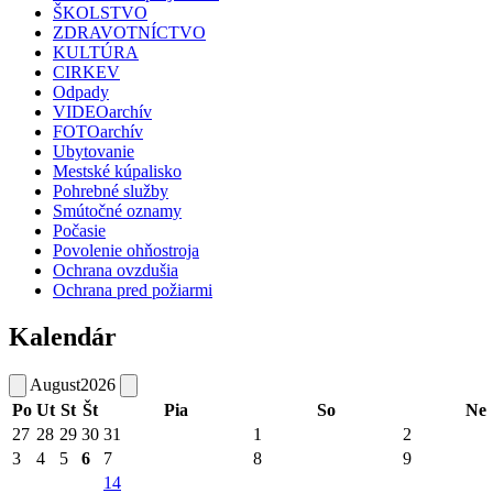
ŠKOLSTVO
ZDRAVOTNÍCTVO
KULTÚRA
CIRKEV
Odpady
VIDEOarchív
FOTOarchív
Ubytovanie
Mestské kúpalisko
Pohrebné služby
Smútočné oznamy
Počasie
Povolenie ohňostroja
Ochrana ovzdušia
Ochrana pred požiarmi
Kalendár
August
2026
Po
Ut
St
Št
Pia
So
Ne
27
28
29
30
31
1
2
3
4
5
6
7
8
9
14