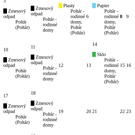
3
Plasty
Papier
Zmesový
Zmesový
Poltár -
Poltár -
odpad
odpad
rodinné
6
rodinné
8
9
Poltár -
Poltár
domy,
domy,
rodinné
(Poltár)
Poltár
Poltár
domy
(Poltár)
(Poltár)
14
11
10
Sklo
Zmesový
Zmesový
Poltár -
odpad
odpad
12
13
rodinné
15
16
Poltár -
Poltár
domy,
rodinné
(Poltár)
Poltár
domy
(Poltár)
18
17
Zmesový
Zmesový
odpad
odpad
19
20
21
22
23
Poltár -
Poltár
rodinné
(Poltár)
domy