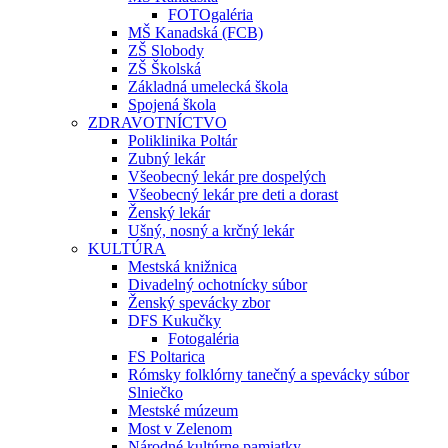
FOTOgaléria
MŠ Kanadská (FCB)
ZŠ Slobody
ZŠ Školská
Základná umelecká škola
Spojená škola
ZDRAVOTNÍCTVO
Poliklinika Poltár
Zubný lekár
Všeobecný lekár pre dospelých
Všeobecný lekár pre deti a dorast
Ženský lekár
Ušný, nosný a krčný lekár
KULTÚRA
Mestská knižnica
Divadelný ochotnícky súbor
Ženský spevácky zbor
DFS Kukučky
Fotogaléria
FS Poltarica
Rómsky folklórny tanečný a spevácky súbor
Slniečko
Mestské múzeum
Most v Zelenom
Národné kultúrne pamiatky