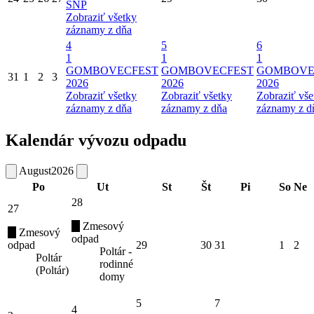
SNP
Zobraziť všetky
záznamy z dňa
4
5
6
1
1
1
GOMBOVECFEST
GOMBOVECFEST
GOMBOVE
31
1
2
3
2026
2026
2026
Zobraziť všetky
Zobraziť všetky
Zobraziť vše
záznamy z dňa
záznamy z dňa
záznamy z d
Kalendár vývozu odpadu
August
2026
Po
Ut
St
Št
Pi
So
Ne
28
27
Zmesový
Zmesový
odpad
odpad
29
30
31
1
2
Poltár -
Poltár
rodinné
(Poltár)
domy
5
7
4