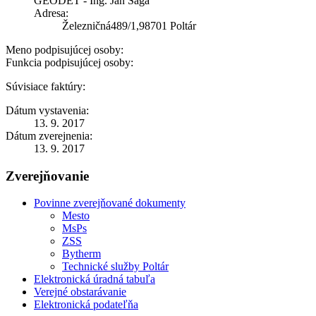
GEODET - Ing. Ján Šága
Adresa:
Železničná489/1,98701 Poltár
Meno podpisujúcej osoby:
Funkcia podpisujúcej osoby:
Súvisiace faktúry:
Dátum vystavenia:
13. 9. 2017
Dátum zverejnenia:
13. 9. 2017
Zverejňovanie
Povinne zverejňované dokumenty
Mesto
MsPs
ZSS
Bytherm
Technické služby Poltár
Elektronická úradná tabuľa
Verejné obstarávanie
Elektronická podateľňa