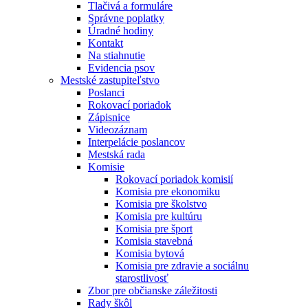
Tlačivá a formuláre
Správne poplatky
Úradné hodiny
Kontakt
Na stiahnutie
Evidencia psov
Mestské zastupiteľstvo
Poslanci
Rokovací poriadok
Zápisnice
Videozáznam
Interpelácie poslancov
Mestská rada
Komisie
Rokovací poriadok komisií
Komisia pre ekonomiku
Komisia pre školstvo
Komisia pre kultúru
Komisia pre šport
Komisia stavebná
Komisia bytová
Komisia pre zdravie a sociálnu
starostlivosť
Zbor pre občianske záležitosti
Rady škôl