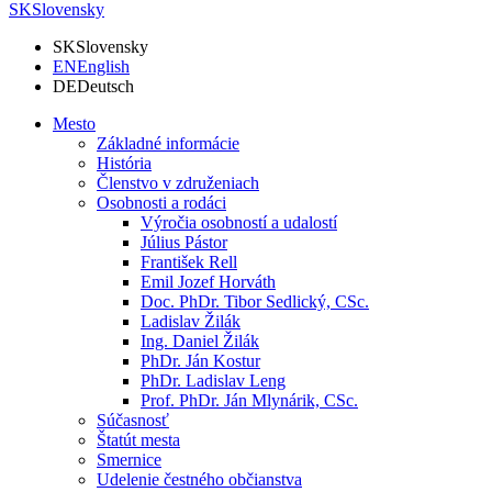
SK
Slovensky
SK
Slovensky
EN
English
DE
Deutsch
Mesto
Základné informácie
História
Členstvo v združeniach
Osobnosti a rodáci
Výročia osobností a udalostí
Július Pástor
František Rell
Emil Jozef Horváth
Doc. PhDr. Tibor Sedlický, CSc.
Ladislav Žilák
Ing. Daniel Žilák
PhDr. Ján Kostur
PhDr. Ladislav Leng
Prof. PhDr. Ján Mlynárik, CSc.
Súčasnosť
Štatút mesta
Smernice
Udelenie čestného občianstva