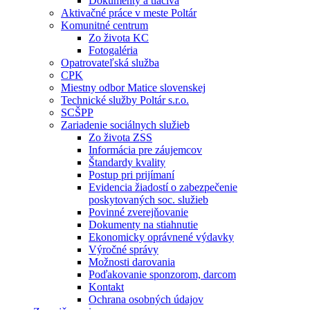
Dokumenty a tlačivá
Aktivačné práce v meste Poltár
Komunitné centrum
Zo života KC
Fotogaléria
Opatrovateľská služba
CPK
Miestny odbor Matice slovenskej
Technické služby Poltár s.r.o.
SCŠPP
Zariadenie sociálnych služieb
Zo života ZSS
Informácia pre záujemcov
Štandardy kvality
Postup pri prijímaní
Evidencia žiadostí o zabezpečenie
poskytovaných soc. služieb
Povinné zverejňovanie
Dokumenty na stiahnutie
Ekonomicky oprávnené výdavky
Výročné správy
Možnosti darovania
Poďakovanie sponzorom, darcom
Kontakt
Ochrana osobných údajov