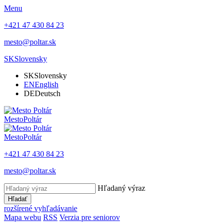
Menu
+421 47 430 84 23
mesto@poltar.sk
SK
Slovensky
SK
Slovensky
EN
English
DE
Deutsch
Mesto
Poltár
Mesto
Poltár
+421 47 430 84 23
mesto@poltar.sk
Hľadaný výraz
Hľadať
rozšírené vyhľadávanie
Mapa webu
RSS
Verzia pre seniorov