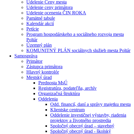
Udelenie Ceny mesta
Udelenie ceny primátora
Udelenie ocenenia ČIN ROKA
Pamätné tabule
Kalendár akcií
Petície
Program hospodárskeho a sociálneho rozvoja mesta
Poltár
Územný plán
KOMUNITNÝ PLÁN sociálnych služieb mesta Poltár
Samospráva
Primátor
Zástupca primátora
Hlavný kontrolór
Mestský úrad
Prednosta MsÚ
Registratúra, podateľňa, archív
Organizačná štruktúra
Oddelenia
Odd. financií, daní a správy majetku mesta
Klientske centrum
Oddelenie investičnej výstavby, riadenia
projektov a životného prostredia
Spoločný obecný úrad – stavebný
Spoločný obecný úrad - školský