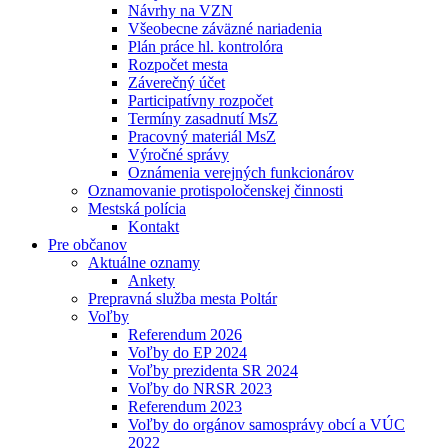
Návrhy na VZN
Všeobecne záväzné nariadenia
Plán práce hl. kontrolóra
Rozpočet mesta
Záverečný účet
Participatívny rozpočet
Termíny zasadnutí MsZ
Pracovný materiál MsZ
Výročné správy
Oznámenia verejných funkcionárov
Oznamovanie protispoločenskej činnosti
Mestská polícia
Kontakt
Pre občanov
Aktuálne oznamy
Ankety
Prepravná služba mesta Poltár
Voľby
Referendum 2026
Voľby do EP 2024
Voľby prezidenta SR 2024
Voľby do NRSR 2023
Referendum 2023
Voľby do orgánov samosprávy obcí a VÚC
2022