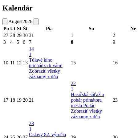
Kalendár
August
2026
Po
Ut
St
Št
Pia
So
Ne
27
28
29
30
31
1
2
3
4
5
6
7
8
9
14
1
Túlavé kino
10
11
12
13
15
16
prichádza k vám!
Zobraziť všetky
záznamy z dňa
22
1
Hasičská súťaž o
17
18
19
20
21
pohár primátora
23
mesta Poltár
Zobraziť všetky
záznamy z dňa
28
1
Oslavy 82. výročia
24
25
26
27
29
30