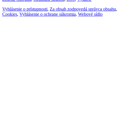
Vyhlásenie o prístupnosti
,
Za obsah zodpovedá správca obsahu
,
Cookies
,
Vyhlásenie o ochrane súkromia
,
Webové sídlo