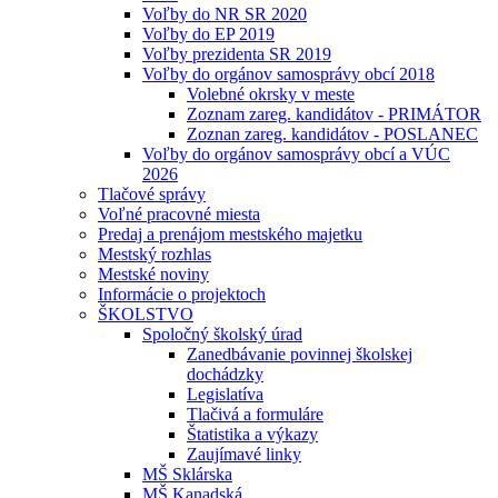
Voľby do NR SR 2020
Voľby do EP 2019
Voľby prezidenta SR 2019
Voľby do orgánov samosprávy obcí 2018
Volebné okrsky v meste
Zoznam zareg. kandidátov - PRIMÁTOR
Zoznan zareg. kandidátov - POSLANEC
Voľby do orgánov samosprávy obcí a VÚC
2026
Tlačové správy
Voľné pracovné miesta
Predaj a prenájom mestského majetku
Mestský rozhlas
Mestské noviny
Informácie o projektoch
ŠKOLSTVO
Spoločný školský úrad
Zanedbávanie povinnej školskej
dochádzky
Legislatíva
Tlačivá a formuláre
Štatistika a výkazy
Zaujímavé linky
MŠ Sklárska
MŠ Kanadská