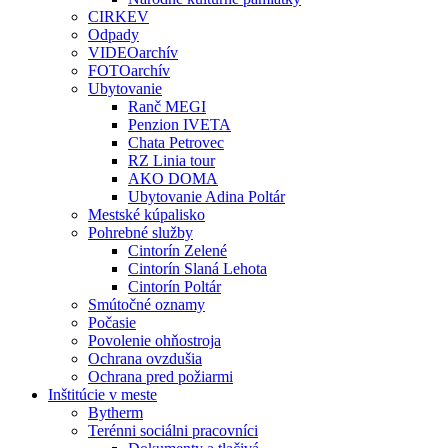
CIRKEV
Odpady
VIDEOarchív
FOTOarchív
Ubytovanie
Ranč MEGI
Penzion IVETA
Chata Petrovec
RZ Linia tour
AKO DOMA
Ubytovanie Adina Poltár
Mestské kúpalisko
Pohrebné služby
Cintorín Zelené
Cintorín Slaná Lehota
Cintorín Poltár
Smútočné oznamy
Počasie
Povolenie ohňostroja
Ochrana ovzdušia
Ochrana pred požiarmi
Inštitúcie v meste
Bytherm
Terénni sociálni pracovníci