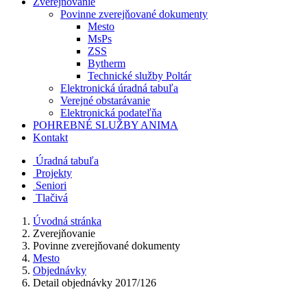
Zverejňovanie
Povinne zverejňované dokumenty
Mesto
MsPs
ZSS
Bytherm
Technické služby Poltár
Elektronická úradná tabuľa
Verejné obstarávanie
Elektronická podateľňa
POHREBNÉ SLUŽBY ANIMA
Kontakt
Úradná tabuľa
Projekty
Senio
ri
Tlačivá
Úvodná stránka
Zverejňovanie
Povinne zverejňované dokumenty
Mesto
Objednávky
Detail objednávky 2017/126