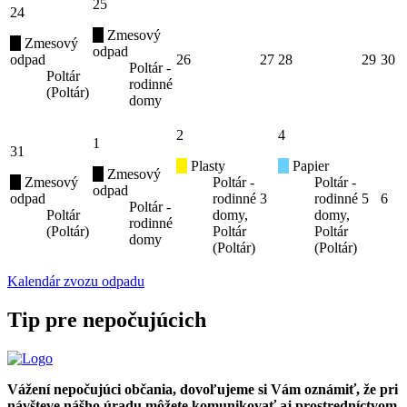
25
24
Zmesový
Zmesový
odpad
odpad
26
27
28
29
30
Poltár -
Poltár
rodinné
(Poltár)
domy
2
4
1
31
Plasty
Papier
Zmesový
Zmesový
Poltár -
Poltár -
odpad
odpad
rodinné
3
rodinné
5
6
Poltár -
Poltár
domy,
domy,
rodinné
(Poltár)
Poltár
Poltár
domy
(Poltár)
(Poltár)
Kalendár zvozu odpadu
Tip pre nepočujúcich
Vážení nepočujúci občania, dovoľujeme si Vám oznámiť, že pri
návšteve nášho úradu môžete komunikovať aj prostredníctvom