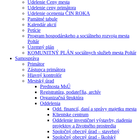
Udelenie Ceny mesta
Udelenie ceny primátora
Udelenie ocenenia ČIN ROKA
Pamätné tabule
Kalendár akcií
Petície
Program hospodárskeho a sociálneho rozvoja mesta
Poltár
Územný plán
KOMUNITNÝ PLÁN sociálnych služieb mesta Poltár
Samospráva
Primátor
Zástupca primátora
Hlavný kontrolór
Mestský úrad
Prednosta MsÚ
Registratúra, podateľňa, archív
Organizačná štruktúra
Oddelenia
Odd. financií, daní a správy majetku mesta
Klientske centrum
Oddelenie investičnej výstavby, riadenia
projektov a životného prostredia
Spoločný obecný úrad – stavebný
Spoločný obecný úrad - školský