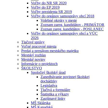
Voľby do NR SR 2020
Voľby do EP 2019
Voľby prezidenta SR 2019
Voľby do orgánov samosprávy obcí 2018
Volebné okrsky v meste
Zoznam zareg. kandidátov - PRIMÁTOR
Zoznan zareg. kandidátov - POSLANEC
Voľby do orgánov samosprávy obcí a VÚC
2026
Tlačové správy
Voľné pracovné miesta
Predaj a prenájom mestského majetku
Mestský rozhlas
Mestské noviny
Informácie o projektoch
ŠKOLSTVO
Spoločný školský úrad
Zanedbávanie povinnej školskej
dochádzky
Legislatíva
Tlačivá a formuláre
Štatistika a výkazy
Zaujímavé linky
MŠ Sklárska
MŠ Kanadská