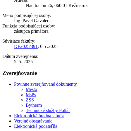
Adresa:
Nad traťou 26, 060 01 Kežmarok
Meno podpisujúcej osoby:
Ing. Pavel Gavalec
Funkcia podpisujúcej osoby:
zástupca primátora
Súvisiace faktúry:
DF2025/391
, 6.5 .2025
Dátum zverejnenia:
5. 5. 2025
Zverejňovanie
Povinne zverejňované dokumenty
Mesto
MsPs
ZSS
Bytherm
Technické služby Poltár
Elektronická úradná tabuľa
Verejné obstarávanie
Elektronická podateľňa