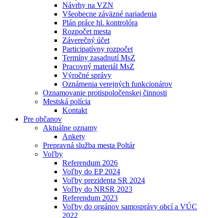
Návrhy na VZN
Všeobecne záväzné nariadenia
Plán práce hl. kontrolóra
Rozpočet mesta
Záverečný účet
Participatívny rozpočet
Termíny zasadnutí MsZ
Pracovný materiál MsZ
Výročné správy
Oznámenia verejných funkcionárov
Oznamovanie protispoločenskej činnosti
Mestská polícia
Kontakt
Pre občanov
Aktuálne oznamy
Ankety
Prepravná služba mesta Poltár
Voľby
Referendum 2026
Voľby do EP 2024
Voľby prezidenta SR 2024
Voľby do NRSR 2023
Referendum 2023
Voľby do orgánov samosprávy obcí a VÚC
2022