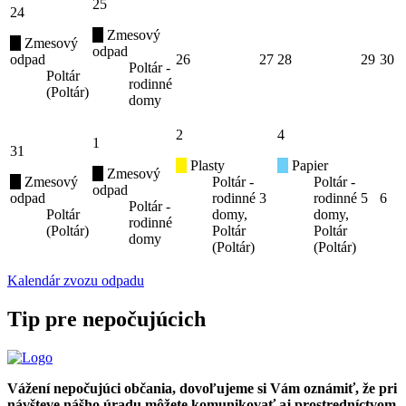
25
24
Zmesový
Zmesový
odpad
odpad
26
27
28
29
30
Poltár -
Poltár
rodinné
(Poltár)
domy
2
4
1
31
Plasty
Papier
Zmesový
Zmesový
Poltár -
Poltár -
odpad
odpad
rodinné
3
rodinné
5
6
Poltár -
Poltár
domy,
domy,
rodinné
(Poltár)
Poltár
Poltár
domy
(Poltár)
(Poltár)
Kalendár zvozu odpadu
Tip pre nepočujúcich
Vážení nepočujúci občania, dovoľujeme si Vám oznámiť, že pri
návšteve nášho úradu môžete komunikovať aj prostredníctvom