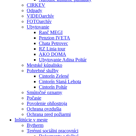
CIRKEV
Odpady
VIDEOarchív
FOTOarchív
Ubytovanie
Ranč MEGI
Penzion IVETA
Chata Petrovec
RZ Linia tour
AKO DOMA
Ubytovanie Adina Poltár
Mestské kúpalisko
Pohrebné služby
Cintorín Zelené
Cintorín Slaná Lehota
Cintorín Poltár
Smútočné oznamy
Počasie
Povolenie ohňostroja
Ochrana ovzdušia
Ochrana pred požiarmi
Inštitúcie v meste
Bytherm
Terénni sociálni pracovníci