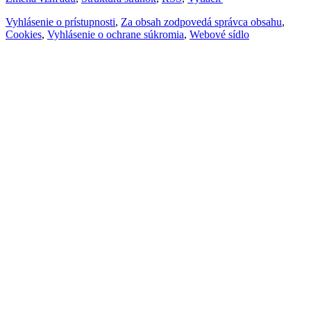
Vyhlásenie o prístupnosti
,
Za obsah zodpovedá správca obsahu
,
Cookies
,
Vyhlásenie o ochrane súkromia
,
Webové sídlo