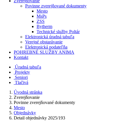
Zverejňovanie
Povinne zverejňované dokumenty
Mesto
MsPs
ZSS
Bytherm
Technické služby Poltár
Elektronická úradná tabuľa
Verejné obstarávanie
Elektronická podateľňa
POHREBNÉ SLUŽBY ANIMA
Kontakt
Úradná tabuľa
Projekty
Senio
ri
Tlačivá
Úvodná stránka
Zverejňovanie
Povinne zverejňované dokumenty
Mesto
Objednávky
Detail objednávky 2025/193