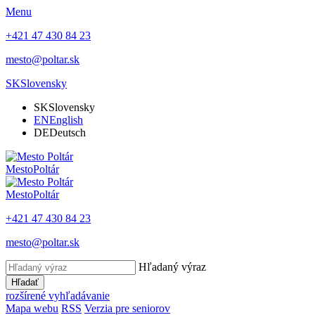
Menu
+421 47 430 84 23
mesto@poltar.sk
SK
Slovensky
SK
Slovensky
EN
English
DE
Deutsch
Mesto
Poltár
Mesto
Poltár
+421 47 430 84 23
mesto@poltar.sk
Hľadaný výraz
Hľadať
rozšírené vyhľadávanie
Mapa webu
RSS
Verzia pre seniorov