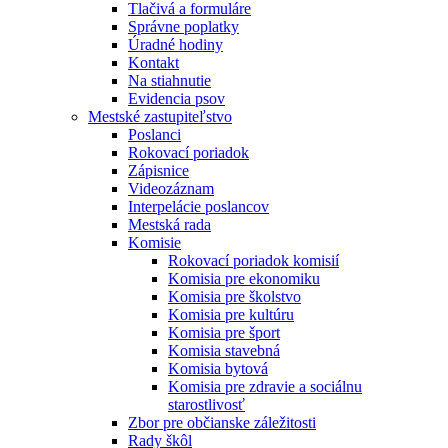
Tlačivá a formuláre
Správne poplatky
Úradné hodiny
Kontakt
Na stiahnutie
Evidencia psov
Mestské zastupiteľstvo
Poslanci
Rokovací poriadok
Zápisnice
Videozáznam
Interpelácie poslancov
Mestská rada
Komisie
Rokovací poriadok komisií
Komisia pre ekonomiku
Komisia pre školstvo
Komisia pre kultúru
Komisia pre šport
Komisia stavebná
Komisia bytová
Komisia pre zdravie a sociálnu
starostlivosť
Zbor pre občianske záležitosti
Rady škôl