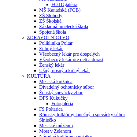
FOTOgaléria
MŠ Kanadská (FCB)
ZŠ Slobody
ZŠ Školská
Základná umelecká škola
Spojená škola
ZDRAVOTNÍCTVO
Poliklinika Poltár
Zubný lekár
Všeobecný lekár pre dospelých
Všeobecný lekár pre deti a dorast
Ženský lekár
Ušný, nosný a krčný lekár
KULTÚRA
Mestská knižnica
Divadelný ochotnícky súbor
Ženský spevácky zbor
DFS Kukučky
Fotogaléria
FS Poltarica
Rómsky folklórny tanečný a spevácky súbor
Slniečko
Mestské múzeum
Most v Zelenom
Národné kultúrne pamiatky