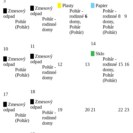
3
Plasty
Papier
Zmesový
Zmesový
Poltár -
Poltár -
odpad
odpad
rodinné
6
rodinné
8
9
Poltár -
Poltár
domy,
domy,
rodinné
(Poltár)
Poltár
Poltár
domy
(Poltár)
(Poltár)
14
11
10
Sklo
Zmesový
Zmesový
Poltár -
odpad
odpad
12
13
rodinné
15
16
Poltár -
Poltár
domy,
rodinné
(Poltár)
Poltár
domy
(Poltár)
18
17
Zmesový
Zmesový
odpad
odpad
19
20
21
22
23
Poltár -
Poltár
rodinné
(Poltár)
domy