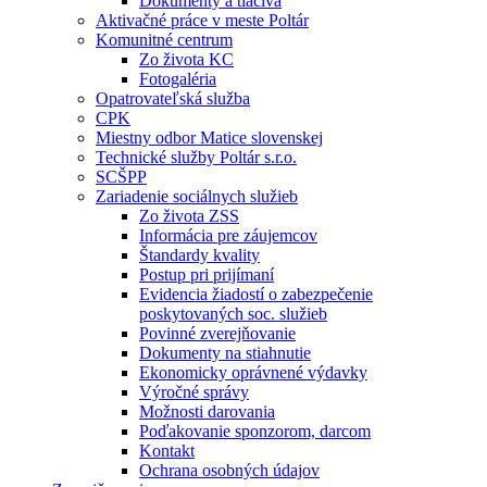
Dokumenty a tlačivá
Aktivačné práce v meste Poltár
Komunitné centrum
Zo života KC
Fotogaléria
Opatrovateľská služba
CPK
Miestny odbor Matice slovenskej
Technické služby Poltár s.r.o.
SCŠPP
Zariadenie sociálnych služieb
Zo života ZSS
Informácia pre záujemcov
Štandardy kvality
Postup pri prijímaní
Evidencia žiadostí o zabezpečenie
poskytovaných soc. služieb
Povinné zverejňovanie
Dokumenty na stiahnutie
Ekonomicky oprávnené výdavky
Výročné správy
Možnosti darovania
Poďakovanie sponzorom, darcom
Kontakt
Ochrana osobných údajov