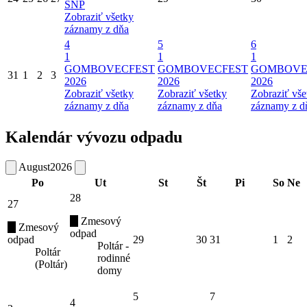
SNP
Zobraziť všetky
záznamy z dňa
4
5
6
1
1
1
GOMBOVECFEST
GOMBOVECFEST
GOMBOVE
31
1
2
3
2026
2026
2026
Zobraziť všetky
Zobraziť všetky
Zobraziť vše
záznamy z dňa
záznamy z dňa
záznamy z d
Kalendár vývozu odpadu
August
2026
Po
Ut
St
Št
Pi
So
Ne
28
27
Zmesový
Zmesový
odpad
odpad
29
30
31
1
2
Poltár -
Poltár
rodinné
(Poltár)
domy
5
7
4