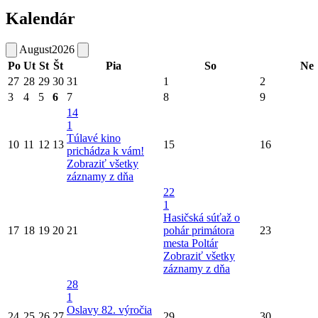
Kalendár
August
2026
Po
Ut
St
Št
Pia
So
Ne
27
28
29
30
31
1
2
3
4
5
6
7
8
9
14
1
Túlavé kino
10
11
12
13
15
16
prichádza k vám!
Zobraziť všetky
záznamy z dňa
22
1
Hasičská súťaž o
17
18
19
20
21
pohár primátora
23
mesta Poltár
Zobraziť všetky
záznamy z dňa
28
1
Oslavy 82. výročia
24
25
26
27
29
30