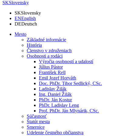
SK
Slovensky
SK
Slovensky
EN
English
DE
Deutsch
Mesto
Základné informácie
História
Členstvo v združeniach
Osobnosti a rodáci
Výročia osobností a udalostí
Július Pástor
František Rell
Emil Jozef Horváth
Doc. PhDr. Tibor Sedlický, CSc.
Ladislav Žilák
Ing. Daniel Žilák
PhDr. Ján Kostur
PhDr. Ladislav Leng
Prof. PhDr. Ján Mlynárik, CSc.
Súčasnosť
Štatút mesta
Smernice
Udelenie čestného občianstva