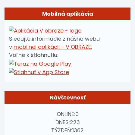
Mobilná aplikácia
Sledujte informácie z nášho webu
v
mobilnej aplikácii - V OBRAZE.
Voľne k stiahnutiu:
Návštevnosť
ONLINE:
0
DNES:
223
TÝŽDEŇ:
1362