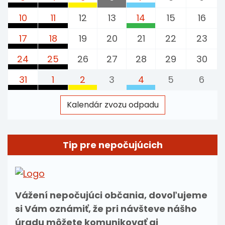
Poltár (Poltár)
Poltár - rodinné domy
Zmesový odpad
Zmesový odpad
Plasty
Papier
10
11
12
13
14
15
16
Poltár (Poltár)
Poltár - rodinné domy
Poltár - rodinné domy, Poltár (Polt
Poltár - rodinné domy,
Zmesový odpad
Zmesový odpad
Sklo
17
18
19
20
21
22
23
Poltár (Poltár)
Poltár - rodinné domy
Poltár - rodinné domy,
Zmesový odpad
Zmesový odpad
24
25
26
27
28
29
30
Poltár (Poltár)
Poltár - rodinné domy
Zmesový odpad
Zmesový odpad
31
1
2
3
4
5
6
Poltár (Poltár)
Poltár - rodinné domy
Zmesový odpad
Zmesový odpad
Plasty
Papier
Kalendár zvozu odpadu
Poltár (Poltár)
Poltár - rodinné domy
Poltár - rodinné domy, Poltár (Polt
Poltár - rodinné domy,
Tip pre nepočujúcich
Vážení nepočujúci občania, dovoľujeme
si Vám oznámiť, že pri návšteve nášho
úradu môžete komunikovať aj