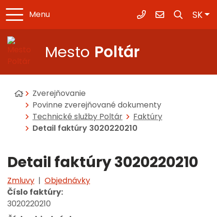
Slo
SK
Menu
+421 47 430 84 23
mesto@poltar
Mesto
Poltár
Úvodná stránka
Zverejňovanie
Povinne zverejňované dokumenty
Technické služby Poltár
Faktúry
Detail faktúry 3020220210
Detail faktúry 3020220210
Zmluvy
|
Objednávky
Číslo faktúry:
3020220210