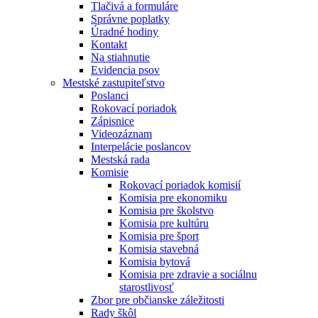
Tlačivá a formuláre
Správne poplatky
Úradné hodiny
Kontakt
Na stiahnutie
Evidencia psov
Mestské zastupiteľstvo
Poslanci
Rokovací poriadok
Zápisnice
Videozáznam
Interpelácie poslancov
Mestská rada
Komisie
Rokovací poriadok komisií
Komisia pre ekonomiku
Komisia pre školstvo
Komisia pre kultúru
Komisia pre šport
Komisia stavebná
Komisia bytová
Komisia pre zdravie a sociálnu
starostlivosť
Zbor pre občianske záležitosti
Rady škôl