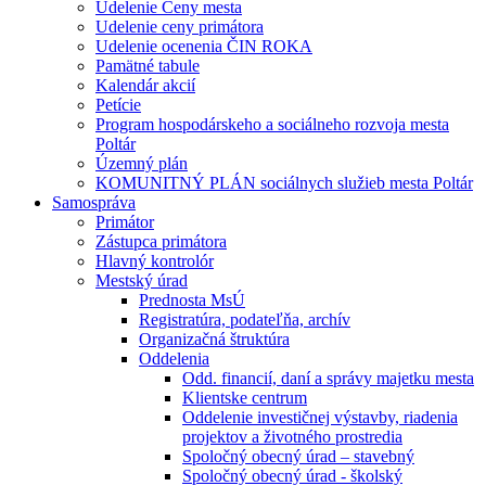
Udelenie Ceny mesta
Udelenie ceny primátora
Udelenie ocenenia ČIN ROKA
Pamätné tabule
Kalendár akcií
Petície
Program hospodárskeho a sociálneho rozvoja mesta
Poltár
Územný plán
KOMUNITNÝ PLÁN sociálnych služieb mesta Poltár
Samospráva
Primátor
Zástupca primátora
Hlavný kontrolór
Mestský úrad
Prednosta MsÚ
Registratúra, podateľňa, archív
Organizačná štruktúra
Oddelenia
Odd. financií, daní a správy majetku mesta
Klientske centrum
Oddelenie investičnej výstavby, riadenia
projektov a životného prostredia
Spoločný obecný úrad – stavebný
Spoločný obecný úrad - školský