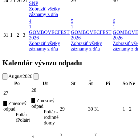
24
25
26
27
29
30
SNP
Zobraziť všetky
záznamy z dňa
4
5
6
1
1
1
GOMBOVECFEST
GOMBOVECFEST
GOMBOVE
31
1
2
3
2026
2026
2026
Zobraziť všetky
Zobraziť všetky
Zobraziť vše
záznamy z dňa
záznamy z dňa
záznamy z d
Kalendár vývozu odpadu
August
2026
Po
Ut
St
Št
Pi
So
Ne
28
27
Zmesový
Zmesový
odpad
odpad
29
30
31
1
2
Poltár -
Poltár
rodinné
(Poltár)
domy
5
7
4