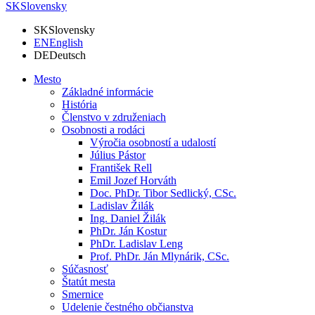
SK
Slovensky
SK
Slovensky
EN
English
DE
Deutsch
Mesto
Základné informácie
História
Členstvo v združeniach
Osobnosti a rodáci
Výročia osobností a udalostí
Július Pástor
František Rell
Emil Jozef Horváth
Doc. PhDr. Tibor Sedlický, CSc.
Ladislav Žilák
Ing. Daniel Žilák
PhDr. Ján Kostur
PhDr. Ladislav Leng
Prof. PhDr. Ján Mlynárik, CSc.
Súčasnosť
Štatút mesta
Smernice
Udelenie čestného občianstva