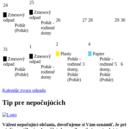
25
24
Zmesový
Zmesový
odpad
odpad
26
27
28
29
30
Poltár -
Poltár
rodinné
(Poltár)
domy
2
4
1
31
Plasty
Papier
Zmesový
Zmesový
Poltár -
Poltár -
odpad
odpad
rodinné
3
rodinné
5
6
Poltár -
Poltár
domy,
domy,
rodinné
(Poltár)
Poltár
Poltár
domy
(Poltár)
(Poltár)
Kalendár zvozu odpadu
Tip pre nepočujúcich
Vážení nepočujúci občania, dovoľujeme si Vám oznámiť, že pri