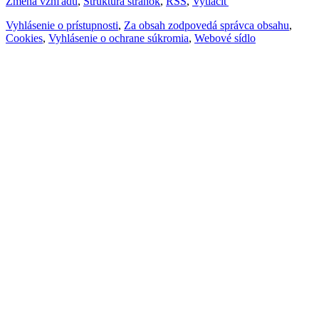
Zmena vzhľadu
,
Štruktúra stránok
,
RSS
,
Vytlačiť
Vyhlásenie o prístupnosti
,
Za obsah zodpovedá správca obsahu
,
Cookies
,
Vyhlásenie o ochrane súkromia
,
Webové sídlo