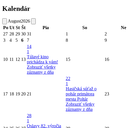
Kalendár
August
2026
Po
Ut
St
Št
Pia
So
Ne
27
28
29
30
31
1
2
3
4
5
6
7
8
9
14
1
Túlavé kino
10
11
12
13
15
16
prichádza k vám!
Zobraziť všetky
záznamy z dňa
22
1
Hasičská súťaž o
17
18
19
20
21
pohár primátora
23
mesta Poltár
Zobraziť všetky
záznamy z dňa
28
1
Oslavy 82. výročia