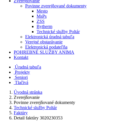
Zverejňovanie
Povinne zverejňované dokumenty
Mesto
MsPs
ZSS
Bytherm
Technické služby Poltár
Elektronická úradná tabuľa
Verejné obstarávanie
Elektronická podateľňa
POHREBNÉ SLUŽBY ANIMA
Kontakt
Úradná tabuľa
Projekty
Senio
ri
Tlačivá
Úvodná stránka
Zverejňovanie
Povinne zverejňované dokumenty
Technické služby Poltár
Faktúry
Detail faktúry 3020230353