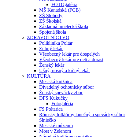
FOTOgaléria
MŠ Kanadská (FCB)
ZŠ Slobody
ZŠ Školská
Základná umelecká škola
Spojená škola
ZDRAVOTNÍCTVO
Poliklinika Poltár
Zubný lekár
Všeobecný lekár pre dospelých
Všeobecný lekár pre deti a dorast
Ženský lekár
Ušný, nosný a krčný lekár
KULTÚRA
Mestská knižnica
Divadelný ochotnícky súbor
Ženský spevácky zbor
DFS Kukučky
Fotogaléria
FS Poltarica
Rómsky folklórny tanečný a spevácky súbor
Slniečko
Mestské múzeum
Most v Zelenom
Národné kultúrne pamiatky