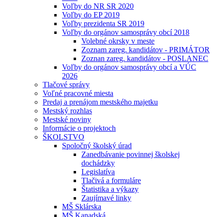
Voľby do NR SR 2020
Voľby do EP 2019
Voľby prezidenta SR 2019
Voľby do orgánov samosprávy obcí 2018
Volebné okrsky v meste
Zoznam zareg. kandidátov - PRIMÁTOR
Zoznan zareg. kandidátov - POSLANEC
Voľby do orgánov samosprávy obcí a VÚC
2026
Tlačové správy
Voľné pracovné miesta
Predaj a prenájom mestského majetku
Mestský rozhlas
Mestské noviny
Informácie o projektoch
ŠKOLSTVO
Spoločný školský úrad
Zanedbávanie povinnej školskej
dochádzky
Legislatíva
Tlačivá a formuláre
Štatistika a výkazy
Zaujímavé linky
MŠ Sklárska
MŠ Kanadská