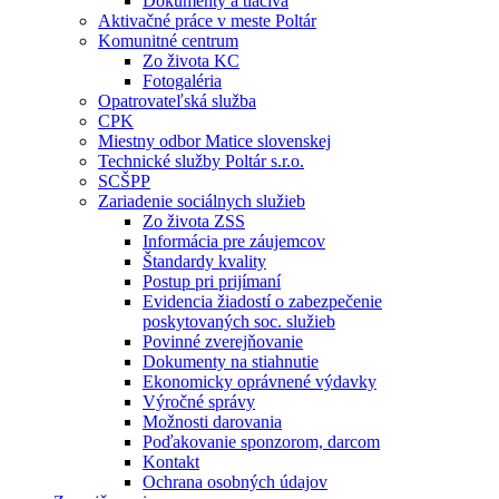
Dokumenty a tlačivá
Aktivačné práce v meste Poltár
Komunitné centrum
Zo života KC
Fotogaléria
Opatrovateľská služba
CPK
Miestny odbor Matice slovenskej
Technické služby Poltár s.r.o.
SCŠPP
Zariadenie sociálnych služieb
Zo života ZSS
Informácia pre záujemcov
Štandardy kvality
Postup pri prijímaní
Evidencia žiadostí o zabezpečenie
poskytovaných soc. služieb
Povinné zverejňovanie
Dokumenty na stiahnutie
Ekonomicky oprávnené výdavky
Výročné správy
Možnosti darovania
Poďakovanie sponzorom, darcom
Kontakt
Ochrana osobných údajov