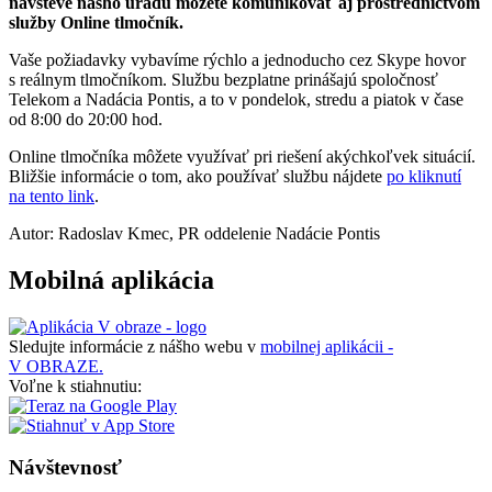
návšteve nášho úradu môžete komunikovať aj prostredníctvom
služby Online tlmočník.
Vaše požiadavky vybavíme rýchlo a jednoducho cez Skype hovor
s reálnym tlmočníkom. Službu bezplatne prinášajú spoločnosť
Telekom a Nadácia Pontis, a to v pondelok, stredu a piatok v čase
od 8:00 do 20:00 hod.
Online tlmočníka môžete využívať pri riešení akýchkoľvek situácií.
Bližšie informácie o tom, ako používať službu nájdete
po kliknutí
na tento link
.
Autor: Radoslav Kmec, PR oddelenie Nadácie Pontis
Mobilná aplikácia
Sledujte informácie z nášho webu v
mobilnej aplikácii -
V OBRAZE.
Voľne k stiahnutiu:
Návštevnosť