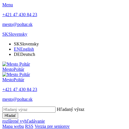
Menu
+421 47 430 84 23
mesto@poltar.sk
SK
Slovensky
SK
Slovensky
EN
English
DE
Deutsch
Mesto
Poltár
Mesto
Poltár
+421 47 430 84 23
mesto@poltar.sk
Hľadaný výraz
Hľadať
rozšírené vyhľadávanie
Mapa webu
RSS
Verzia pre seniorov