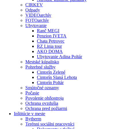
CIRKEV
Odpady
VIDEOarchív
FOTOarchív
Ubytovanie
Ranč MEGI
Penzion IVETA
Chata Petrovec
RZ Linia tour
AKO DOMA
Ubytovanie Adina Poltár
Mestské kúpalisko
Pohrebné služby
Cintorín Zelené
Cintorín Slaná Lehota
Cintorín Poltár
Smútočné oznamy
Počasie
Povolenie ohňostroja
Ochrana ovzdušia
Ochrana pred požiarmi
Inštitúcie v meste
Bytherm
Terénni sociálni pracovníci