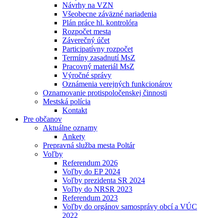
Návrhy na VZN
Všeobecne záväzné nariadenia
Plán práce hl. kontrolóra
Rozpočet mesta
Záverečný účet
Participatívny rozpočet
Termíny zasadnutí MsZ
Pracovný materiál MsZ
Výročné správy
Oznámenia verejných funkcionárov
Oznamovanie protispoločenskej činnosti
Mestská polícia
Kontakt
Pre občanov
Aktuálne oznamy
Ankety
Prepravná služba mesta Poltár
Voľby
Referendum 2026
Voľby do EP 2024
Voľby prezidenta SR 2024
Voľby do NRSR 2023
Referendum 2023
Voľby do orgánov samosprávy obcí a VÚC
2022