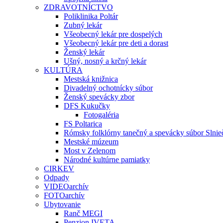
ZDRAVOTNÍCTVO
Poliklinika Poltár
Zubný lekár
Všeobecný lekár pre dospelých
Všeobecný lekár pre deti a dorast
Ženský lekár
Ušný, nosný a krčný lekár
KULTÚRA
Mestská knižnica
Divadelný ochotnícky súbor
Ženský spevácky zbor
DFS Kukučky
Fotogaléria
FS Poltarica
Rómsky folklórny tanečný a spevácky súbor Slnie
Mestské múzeum
Most v Zelenom
Národné kultúrne pamiatky
CIRKEV
Odpady
VIDEOarchív
FOTOarchív
Ubytovanie
Ranč MEGI
Penzion IVETA