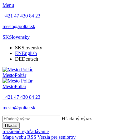
Menu
+421 47 430 84 23
mesto@poltar.sk
SK
Slovensky
SK
Slovensky
EN
English
DE
Deutsch
Mesto
Poltár
Mesto
Poltár
+421 47 430 84 23
mesto@poltar.sk
Hľadaný výraz
Hľadať
rozšírené vyhľadávanie
Mapa webu
RSS
Verzia pre seniorov