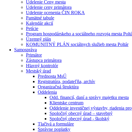
Udelenie Ceny mesta
Udelenie ceny primátora
Udelenie ocenenia ČIN ROKA
Pamätné tabule
Kalendár akcií
Petície
Program hospodárskeho a sociálneho rozvoja mesta Polt
Územný plán
KOMUNITNÝ PLÁN sociálnych služieb mesta Poltár
Samospráva
Primátor
Zástupca primátora
Hlavný kontrolór
Mestský úrad
Prednosta MsÚ
Registratúra, podateľňa, archív
Organizačná štruktúra
Oddelenia
Odd. financií, daní a správy majetku mesta
Klientske centrum
Oddelenie investičnej výstavby, riadenia pro
Spoločný obecný úrad – stavebný
Spoločný obecný úrad - školský
Tlačivá a formuláre
Správne poplatky