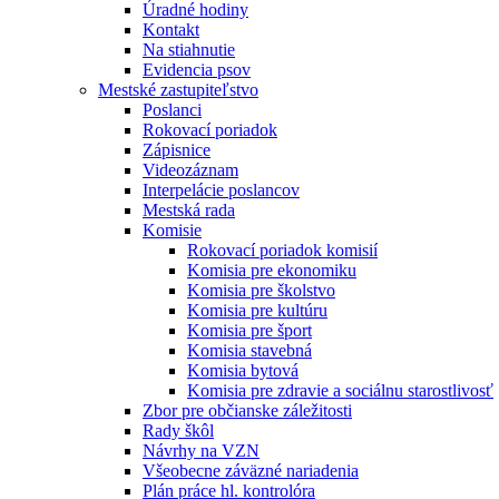
Úradné hodiny
Kontakt
Na stiahnutie
Evidencia psov
Mestské zastupiteľstvo
Poslanci
Rokovací poriadok
Zápisnice
Videozáznam
Interpelácie poslancov
Mestská rada
Komisie
Rokovací poriadok komisií
Komisia pre ekonomiku
Komisia pre školstvo
Komisia pre kultúru
Komisia pre šport
Komisia stavebná
Komisia bytová
Komisia pre zdravie a sociálnu starostlivosť
Zbor pre občianske záležitosti
Rady škôl
Návrhy na VZN
Všeobecne záväzné nariadenia
Plán práce hl. kontrolóra