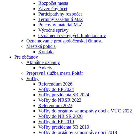
Rozpočet mesta
Záverečný účet
Participatívny rozpočet
Termíny zasadnutí MsZ
Pracovný materiál MsZ
Výročné správy
Oznámenia verejných funkcionárov
Oznamovanie protispoločenskej činnosti
Mestská polícia
Kontakt
Pre občanov
Aktuálne oznamy
Ankety
Prepravná služba mesta Poltár
Voľby
Referendum 2026
Voľby do EP 2024
Voľby prezidenta SR 2024
Voľby do NRSR 2023
Referendum 2023
Voľby do orgánov samosprávy obcí a VÚC 2022
Voľby do NR SR 2020
Voľby do EP 2019
Voľby prezidenta SR 2019
Voľby do orgánov samosprávy obcí 2018