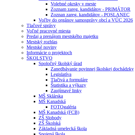
Volebné okrsky v meste
Zoznam zareg. kandidátov - PRIMÁTOR
Zoznan zareg. kandidátov - POSLANEC
Voľby do orgánov samosprávy obcí a VÚC 2026
Tlačové správy
Voľné pracovné miesta
Predaj a prenájom mestského majetku
Mestský rozhlas
Mestské noviny
Informácie o projektoch
ŠKOLSTVO
Spoločný školský úrad
Zanedbávanie povinnej školskej dochádzky
Legislatíva
Tlačivá a formuláre
Štatistika a výkazy
Zaujímavé linky
MŠ Sklárska
MŠ Kanadská
FOTOgaléria
MŠ Kanadská (FCB)
ZŠ Slobody
ZŠ Školská
Základná umelecká škola
Spojená škola