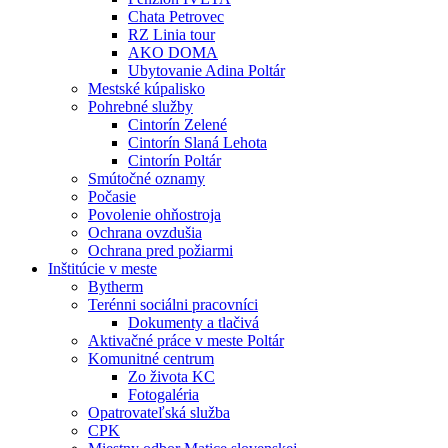
Chata Petrovec
RZ Linia tour
AKO DOMA
Ubytovanie Adina Poltár
Mestské kúpalisko
Pohrebné služby
Cintorín Zelené
Cintorín Slaná Lehota
Cintorín Poltár
Smútočné oznamy
Počasie
Povolenie ohňostroja
Ochrana ovzdušia
Ochrana pred požiarmi
Inštitúcie v meste
Bytherm
Terénni sociálni pracovníci
Dokumenty a tlačivá
Aktivačné práce v meste Poltár
Komunitné centrum
Zo života KC
Fotogaléria
Opatrovateľská služba
CPK