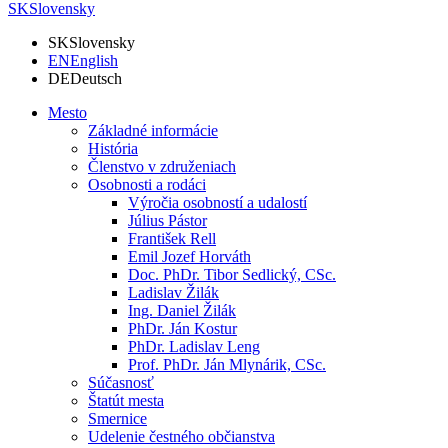
SK
Slovensky
SK
Slovensky
EN
English
DE
Deutsch
Mesto
Základné informácie
História
Členstvo v združeniach
Osobnosti a rodáci
Výročia osobností a udalostí
Július Pástor
František Rell
Emil Jozef Horváth
Doc. PhDr. Tibor Sedlický, CSc.
Ladislav Žilák
Ing. Daniel Žilák
PhDr. Ján Kostur
PhDr. Ladislav Leng
Prof. PhDr. Ján Mlynárik, CSc.
Súčasnosť
Štatút mesta
Smernice
Udelenie čestného občianstva