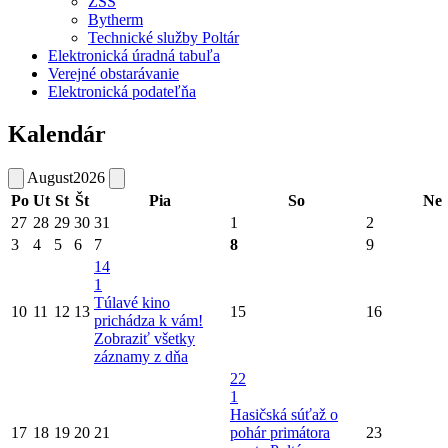
ZSS
Bytherm
Technické služby Poltár
Elektronická úradná tabuľa
Verejné obstarávanie
Elektronická podateľňa
Kalendár
August
2026
Po
Ut
St
Št
Pia
So
Ne
27
28
29
30
31
1
2
3
4
5
6
7
8
9
14
1
Túlavé kino
10
11
12
13
15
16
prichádza k vám!
Zobraziť všetky
záznamy z dňa
22
1
Hasičská súťaž o
17
18
19
20
21
pohár primátora
23