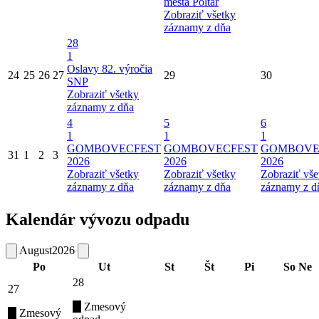
mesta Poltár
Zobraziť všetky
záznamy z dňa
28
1
Oslavy 82. výročia
24
25
26
27
29
30
SNP
Zobraziť všetky
záznamy z dňa
4
5
6
1
1
1
GOMBOVECFEST
GOMBOVECFEST
GOMBOVE
31
1
2
3
2026
2026
2026
Zobraziť všetky
Zobraziť všetky
Zobraziť vše
záznamy z dňa
záznamy z dňa
záznamy z d
Kalendár vývozu odpadu
August
2026
Po
Ut
St
Št
Pi
So
Ne
28
27
Zmesový
Zmesový