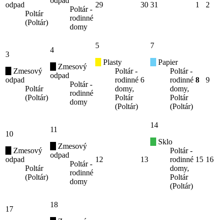
odpad
odpad
29
30
31
1
2
Poltár -
Poltár
rodinné
(Poltár)
domy
5
7
4
3
Plasty
Papier
Zmesový
Zmesový
Poltár -
Poltár -
odpad
odpad
rodinné
6
rodinné
8
9
Poltár -
Poltár
domy,
domy,
rodinné
(Poltár)
Poltár
Poltár
domy
(Poltár)
(Poltár)
14
11
10
Sklo
Zmesový
Zmesový
Poltár -
odpad
odpad
12
13
rodinné
15
16
Poltár -
Poltár
domy,
rodinné
(Poltár)
Poltár
domy
(Poltár)
18
17