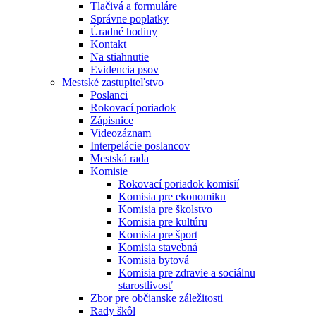
Tlačivá a formuláre
Správne poplatky
Úradné hodiny
Kontakt
Na stiahnutie
Evidencia psov
Mestské zastupiteľstvo
Poslanci
Rokovací poriadok
Zápisnice
Videozáznam
Interpelácie poslancov
Mestská rada
Komisie
Rokovací poriadok komisií
Komisia pre ekonomiku
Komisia pre školstvo
Komisia pre kultúru
Komisia pre šport
Komisia stavebná
Komisia bytová
Komisia pre zdravie a sociálnu
starostlivosť
Zbor pre občianske záležitosti
Rady škôl