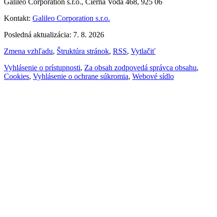
Galileo Corporation s.r.o., Čierna Voda 468, 925 06
Kontakt:
Galileo Corporation s.r.o.
Posledná aktualizácia: 7. 8. 2026
Zmena vzhľadu
,
Štruktúra stránok
,
RSS
,
Vytlačiť
Vyhlásenie o prístupnosti
,
Za obsah zodpovedá správca obsahu
,
Cookies
,
Vyhlásenie o ochrane súkromia
,
Webové sídlo