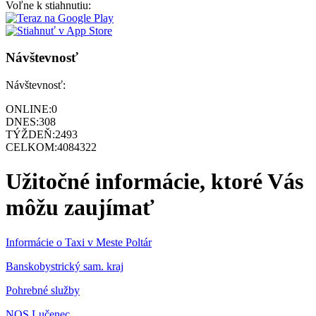
Voľne k stiahnutiu:
Návštevnosť
Návštevnosť:
ONLINE:
0
DNES:
308
TÝŽDEŇ:
2493
CELKOM:
4084322
Užitočné informácie, ktoré Vás
môžu zaujímať
Informácie o Taxi v Meste Poltár
Banskobystrický sam. kraj
Pohrebné služby
NOS Lučenec