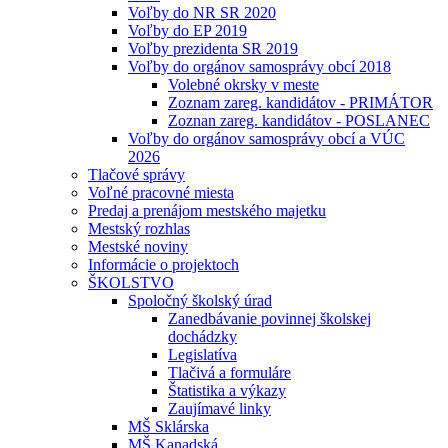
Voľby do NR SR 2020
Voľby do EP 2019
Voľby prezidenta SR 2019
Voľby do orgánov samosprávy obcí 2018
Volebné okrsky v meste
Zoznam zareg. kandidátov - PRIMÁTOR
Zoznan zareg. kandidátov - POSLANEC
Voľby do orgánov samosprávy obcí a VÚC
2026
Tlačové správy
Voľné pracovné miesta
Predaj a prenájom mestského majetku
Mestský rozhlas
Mestské noviny
Informácie o projektoch
ŠKOLSTVO
Spoločný školský úrad
Zanedbávanie povinnej školskej
dochádzky
Legislatíva
Tlačivá a formuláre
Štatistika a výkazy
Zaujímavé linky
MŠ Sklárska
MŠ Kanadská