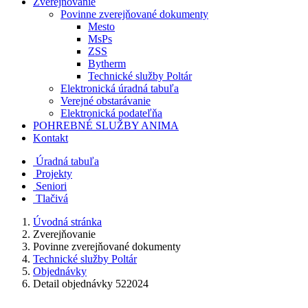
Zverejňovanie
Povinne zverejňované dokumenty
Mesto
MsPs
ZSS
Bytherm
Technické služby Poltár
Elektronická úradná tabuľa
Verejné obstarávanie
Elektronická podateľňa
POHREBNÉ SLUŽBY ANIMA
Kontakt
Úradná tabuľa
Projekty
Senio
ri
Tlačivá
Úvodná stránka
Zverejňovanie
Povinne zverejňované dokumenty
Technické služby Poltár
Objednávky
Detail objednávky 522024