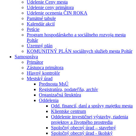
Udelenie Ceny mesta
Udelenie ceny primátora
Udelenie ocenenia ČIN ROKA
Pamätné tabule
Kalendár akcií
Petície
Program hospodárskeho a sociálneho rozvoja mesta
Poltár
Územný plán
KOMUNITNÝ PLÁN sociálnych služieb mesta Poltár
Samospráva
Primátor
Zástupca primátora
Hlavný kontrolór
Mestský úrad
Prednosta MsÚ
Registratúra, podateľňa, archív
Organizačná štruktúra
Oddelenia
Odd. financií, daní a správy majetku mesta
Klientske centrum
Oddelenie investičnej výstavby, riadenia
projektov a životného prostredia
Spoločný obecný úrad – stavebný
Spoločný obecný úrad - školský