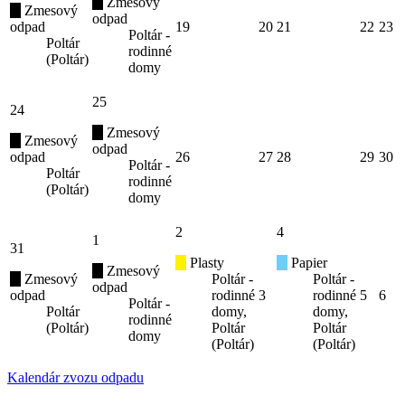
Zmesový
Zmesový
odpad
odpad
19
20
21
22
23
Poltár -
Poltár
rodinné
(Poltár)
domy
25
24
Zmesový
Zmesový
odpad
odpad
26
27
28
29
30
Poltár -
Poltár
rodinné
(Poltár)
domy
2
4
1
31
Plasty
Papier
Zmesový
Zmesový
Poltár -
Poltár -
odpad
odpad
rodinné
3
rodinné
5
6
Poltár -
Poltár
domy,
domy,
rodinné
(Poltár)
Poltár
Poltár
domy
(Poltár)
(Poltár)
Kalendár zvozu odpadu