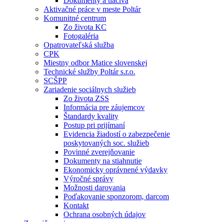
Dokumenty a tlačivá
Aktivačné práce v meste Poltár
Komunitné centrum
Zo života KC
Fotogaléria
Opatrovateľská služba
CPK
Miestny odbor Matice slovenskej
Technické služby Poltár s.r.o.
SCŠPP
Zariadenie sociálnych služieb
Zo života ZSS
Informácia pre záujemcov
Štandardy kvality
Postup pri prijímaní
Evidencia žiadostí o zabezpečenie
poskytovaných soc. služieb
Povinné zverejňovanie
Dokumenty na stiahnutie
Ekonomicky oprávnené výdavky
Výročné správy
Možnosti darovania
Poďakovanie sponzorom, darcom
Kontakt
Ochrana osobných údajov