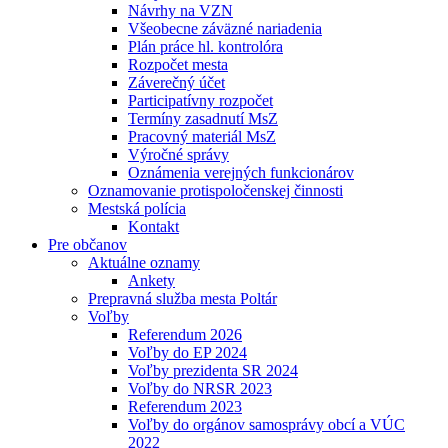
Návrhy na VZN
Všeobecne záväzné nariadenia
Plán práce hl. kontrolóra
Rozpočet mesta
Záverečný účet
Participatívny rozpočet
Termíny zasadnutí MsZ
Pracovný materiál MsZ
Výročné správy
Oznámenia verejných funkcionárov
Oznamovanie protispoločenskej činnosti
Mestská polícia
Kontakt
Pre občanov
Aktuálne oznamy
Ankety
Prepravná služba mesta Poltár
Voľby
Referendum 2026
Voľby do EP 2024
Voľby prezidenta SR 2024
Voľby do NRSR 2023
Referendum 2023
Voľby do orgánov samosprávy obcí a VÚC
2022