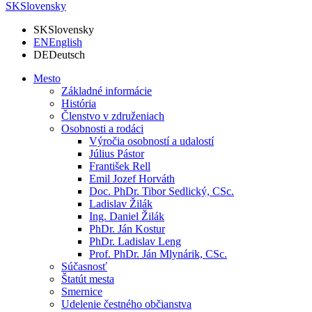
SK
Slovensky
SK
Slovensky
EN
English
DE
Deutsch
Mesto
Základné informácie
História
Členstvo v združeniach
Osobnosti a rodáci
Výročia osobností a udalostí
Július Pástor
František Rell
Emil Jozef Horváth
Doc. PhDr. Tibor Sedlický, CSc.
Ladislav Žilák
Ing. Daniel Žilák
PhDr. Ján Kostur
PhDr. Ladislav Leng
Prof. PhDr. Ján Mlynárik, CSc.
Súčasnosť
Štatút mesta
Smernice
Udelenie čestného občianstva