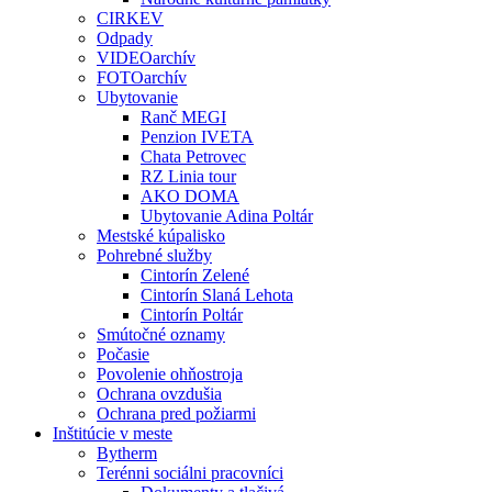
CIRKEV
Odpady
VIDEOarchív
FOTOarchív
Ubytovanie
Ranč MEGI
Penzion IVETA
Chata Petrovec
RZ Linia tour
AKO DOMA
Ubytovanie Adina Poltár
Mestské kúpalisko
Pohrebné služby
Cintorín Zelené
Cintorín Slaná Lehota
Cintorín Poltár
Smútočné oznamy
Počasie
Povolenie ohňostroja
Ochrana ovzdušia
Ochrana pred požiarmi
Inštitúcie v meste
Bytherm
Terénni sociálni pracovníci