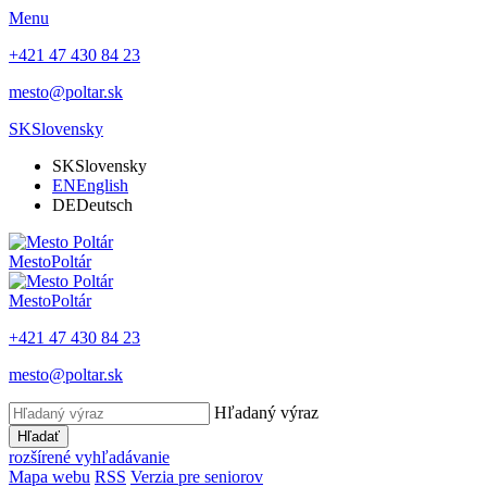
Menu
+421 47 430 84 23
mesto@poltar.sk
SK
Slovensky
SK
Slovensky
EN
English
DE
Deutsch
Mesto
Poltár
Mesto
Poltár
+421 47 430 84 23
mesto@poltar.sk
Hľadaný výraz
Hľadať
rozšírené vyhľadávanie
Mapa webu
RSS
Verzia pre seniorov