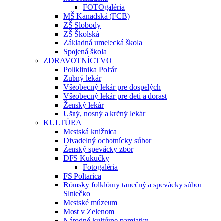
FOTOgaléria
MŠ Kanadská (FCB)
ZŠ Slobody
ZŠ Školská
Základná umelecká škola
Spojená škola
ZDRAVOTNÍCTVO
Poliklinika Poltár
Zubný lekár
Všeobecný lekár pre dospelých
Všeobecný lekár pre deti a dorast
Ženský lekár
Ušný, nosný a krčný lekár
KULTÚRA
Mestská knižnica
Divadelný ochotnícky súbor
Ženský spevácky zbor
DFS Kukučky
Fotogaléria
FS Poltarica
Rómsky folklórny tanečný a spevácky súbor
Slniečko
Mestské múzeum
Most v Zelenom
Národné kultúrne pamiatky