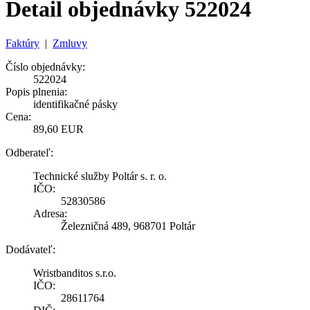
Detail objednávky 522024
Faktúry
|
Zmluvy
Číslo objednávky:
522024
Popis plnenia:
identifikačné pásky
Cena:
89,60 EUR
Odberateľ:
Technické služby Poltár s. r. o.
IČO:
52830586
Adresa:
Železničná 489, 968701 Poltár
Dodávateľ:
Wristbanditos s.r.o.
IČO:
28611764