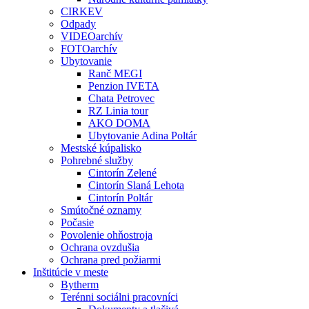
CIRKEV
Odpady
VIDEOarchív
FOTOarchív
Ubytovanie
Ranč MEGI
Penzion IVETA
Chata Petrovec
RZ Linia tour
AKO DOMA
Ubytovanie Adina Poltár
Mestské kúpalisko
Pohrebné služby
Cintorín Zelené
Cintorín Slaná Lehota
Cintorín Poltár
Smútočné oznamy
Počasie
Povolenie ohňostroja
Ochrana ovzdušia
Ochrana pred požiarmi
Inštitúcie v meste
Bytherm
Terénni sociálni pracovníci