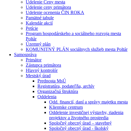
Udelenie Ceny mesta
Udelenie ceny primátora
Udelenie ocenenia ČIN ROKA
Pamätné tabule
Kalendár akcií
Petície
Program hospodárskeho a sociálneho rozvoja mesta
Poltár
Územný plán
KOMUNITNÝ PLÁN sociálnych služieb mesta Poltár
Samospráva
Primátor
Zástupca primátora
Hlavný kontrolór
Mestský úrad
Prednosta MsÚ
Registratúra, podateľňa, archív
Organizačná štruktúra
Oddelenia
Odd. financií, daní a správy majetku mesta
Klientske centrum
Oddelenie investičnej výstavby, riadenia
projektov a životného prostredia
Spoločný obecný úrad – stavebný
Spoločný obecný úrad - školský