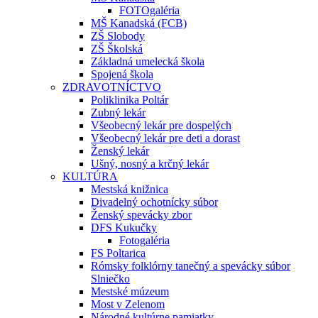
FOTOgaléria
MŠ Kanadská (FCB)
ZŠ Slobody
ZŠ Školská
Základná umelecká škola
Spojená škola
ZDRAVOTNÍCTVO
Poliklinika Poltár
Zubný lekár
Všeobecný lekár pre dospelých
Všeobecný lekár pre deti a dorast
Ženský lekár
Ušný, nosný a krčný lekár
KULTÚRA
Mestská knižnica
Divadelný ochotnícky súbor
Ženský spevácky zbor
DFS Kukučky
Fotogaléria
FS Poltarica
Rómsky folklórny tanečný a spevácky súbor
Slniečko
Mestské múzeum
Most v Zelenom
Národné kultúrne pamiatky