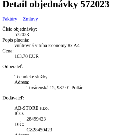
Detail objednávky 572023
Faktúry
|
Zmluvy
Číslo objednávky:
572023
Popis plnenia:
vnútrovná vitrína Economy 8x A4
Cena:
163,70 EUR
Odberateľ:
Technické služby
Adresa:
Továrenská 15, 987 01 Poltár
Dodávateľ:
AB-STORE s.r.o.
IČO:
28459423
DIČ:
CZ28459423