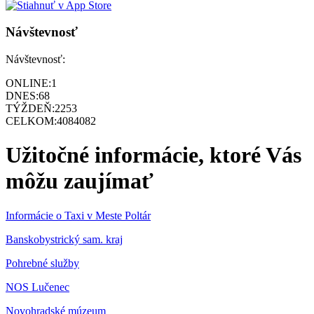
Návštevnosť
Návštevnosť:
ONLINE:
1
DNES:
68
TÝŽDEŇ:
2253
CELKOM:
4084082
Užitočné informácie, ktoré Vás
môžu zaujímať
Informácie o Taxi v Meste Poltár
Banskobystrický sam. kraj
Pohrebné služby
NOS Lučenec
Novohradské múzeum