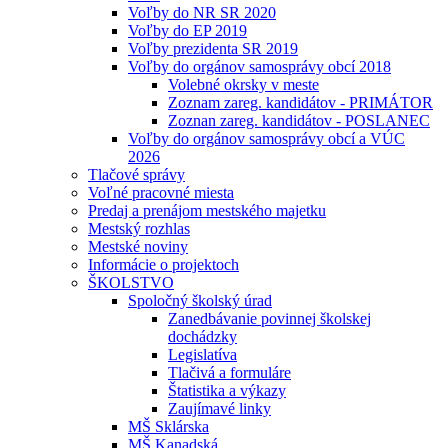
Voľby do NR SR 2020
Voľby do EP 2019
Voľby prezidenta SR 2019
Voľby do orgánov samosprávy obcí 2018
Volebné okrsky v meste
Zoznam zareg. kandidátov - PRIMÁTOR
Zoznan zareg. kandidátov - POSLANEC
Voľby do orgánov samosprávy obcí a VÚC
2026
Tlačové správy
Voľné pracovné miesta
Predaj a prenájom mestského majetku
Mestský rozhlas
Mestské noviny
Informácie o projektoch
ŠKOLSTVO
Spoločný školský úrad
Zanedbávanie povinnej školskej
dochádzky
Legislatíva
Tlačivá a formuláre
Štatistika a výkazy
Zaujímavé linky
MŠ Sklárska
MŠ Kanadská