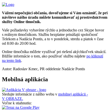
Vážení nepočujúci občania, dovoľujeme si Vám oznámiť, že pri
návšteve nášho úradu môžete komunikovať aj prostredníctvom
služby Online tlmočník.
Vaše požiadavky vybavíme rýchlo a jednoducho cez Skype hovor
s reálnym tlmočníkom. Službu bezplatne prinášajú spoločnosť
Telekom a Nadácia Pontis, a to v pondelok, stredu a piatok v čase
od 8:00 do 20:00 hod.
Online tlmočníka môžete využívať pri riešení akýchkoľvek situácií.
Bližšie informácie o tom, ako používať službu nájdete
po kliknutí
na tento link
.
Autor: Radoslav Kmec, PR oddelenie Nadácie Pontis
Mobilná aplikácia
Sledujte informácie z nášho webu v
mobilnej aplikácii -
V OBRAZE.
Voľne k stiahnutiu: