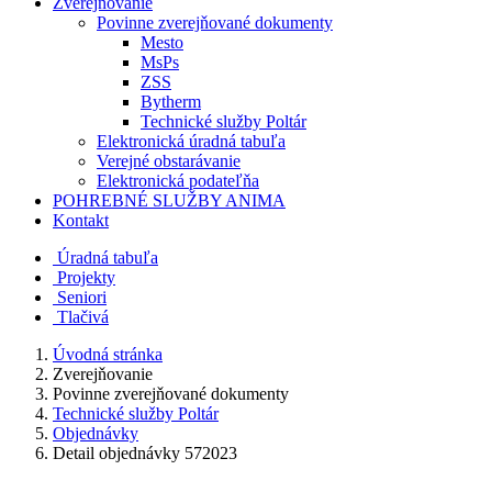
Zverejňovanie
Povinne zverejňované dokumenty
Mesto
MsPs
ZSS
Bytherm
Technické služby Poltár
Elektronická úradná tabuľa
Verejné obstarávanie
Elektronická podateľňa
POHREBNÉ SLUŽBY ANIMA
Kontakt
Úradná tabuľa
Projekty
Senio
ri
Tlačivá
Úvodná stránka
Zverejňovanie
Povinne zverejňované dokumenty
Technické služby Poltár
Objednávky
Detail objednávky 572023