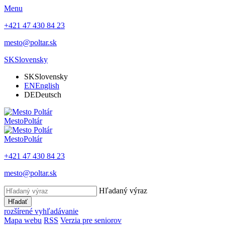
Menu
+421 47 430 84 23
mesto@poltar.sk
SK
Slovensky
SK
Slovensky
EN
English
DE
Deutsch
Mesto
Poltár
Mesto
Poltár
+421 47 430 84 23
mesto@poltar.sk
Hľadaný výraz
Hľadať
rozšírené vyhľadávanie
Mapa webu
RSS
Verzia pre seniorov