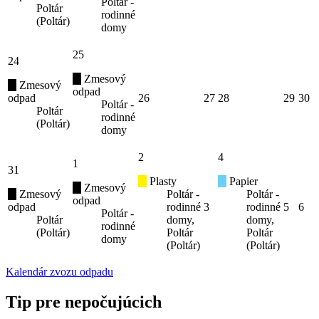
Poltár -
Poltár
rodinné
(Poltár)
domy
25
24
Zmesový
Zmesový
odpad
odpad
26
27
28
29
30
Poltár -
Poltár
rodinné
(Poltár)
domy
2
4
1
31
Plasty
Papier
Zmesový
Zmesový
Poltár -
Poltár -
odpad
odpad
rodinné
3
rodinné
5
6
Poltár -
Poltár
domy,
domy,
rodinné
(Poltár)
Poltár
Poltár
domy
(Poltár)
(Poltár)
Kalendár zvozu odpadu
Tip pre nepočujúcich