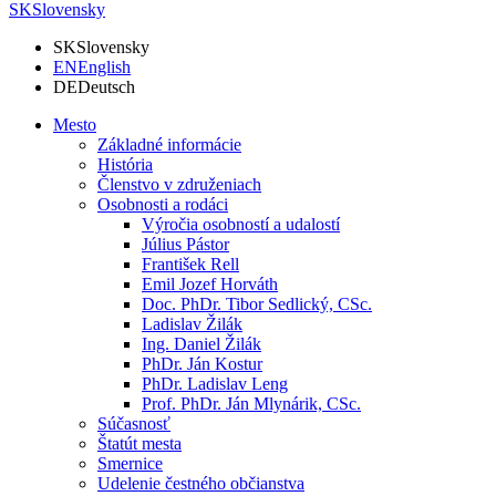
SK
Slovensky
SK
Slovensky
EN
English
DE
Deutsch
Mesto
Základné informácie
História
Členstvo v združeniach
Osobnosti a rodáci
Výročia osobností a udalostí
Július Pástor
František Rell
Emil Jozef Horváth
Doc. PhDr. Tibor Sedlický, CSc.
Ladislav Žilák
Ing. Daniel Žilák
PhDr. Ján Kostur
PhDr. Ladislav Leng
Prof. PhDr. Ján Mlynárik, CSc.
Súčasnosť
Štatút mesta
Smernice
Udelenie čestného občianstva