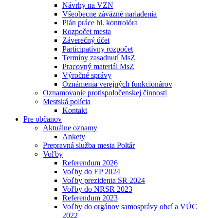
Návrhy na VZN
Všeobecne záväzné nariadenia
Plán práce hl. kontrolóra
Rozpočet mesta
Záverečný účet
Participatívny rozpočet
Termíny zasadnutí MsZ
Pracovný materiál MsZ
Výročné správy
Oznámenia verejných funkcionárov
Oznamovanie protispoločenskej činnosti
Mestská polícia
Kontakt
Pre občanov
Aktuálne oznamy
Ankety
Prepravná služba mesta Poltár
Voľby
Referendum 2026
Voľby do EP 2024
Voľby prezidenta SR 2024
Voľby do NRSR 2023
Referendum 2023
Voľby do orgánov samosprávy obcí a VÚC
2022