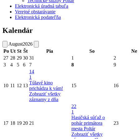
Technické služby Poltár
Elektronická úradná tabuľa
Verejné obstarávanie
Elektronická podateľňa
Kalendár
August
2026
Po
Ut
St
Št
Pia
So
Ne
27
28
29
30
31
1
2
3
4
5
6
7
8
9
14
1
Túlavé kino
10
11
12
13
15
16
prichádza k vám!
Zobraziť všetky
záznamy z dňa
22
1
Hasičská súťaž o
17
18
19
20
21
pohár primátora
23
mesta Poltár
Zobraziť všetky