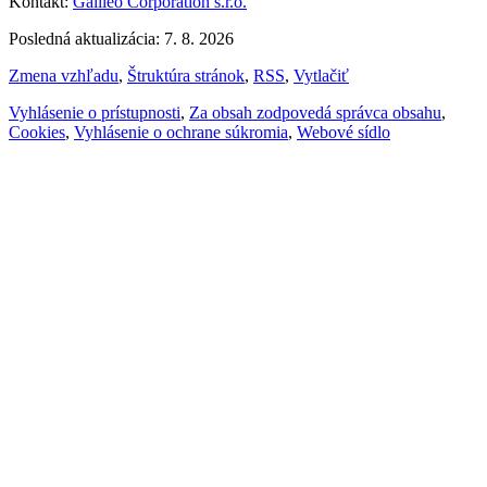
Kontakt:
Galileo Corporation s.r.o.
Posledná aktualizácia: 7. 8. 2026
Zmena vzhľadu
,
Štruktúra stránok
,
RSS
,
Vytlačiť
Vyhlásenie o prístupnosti
,
Za obsah zodpovedá správca obsahu
,
Cookies
,
Vyhlásenie o ochrane súkromia
,
Webové sídlo