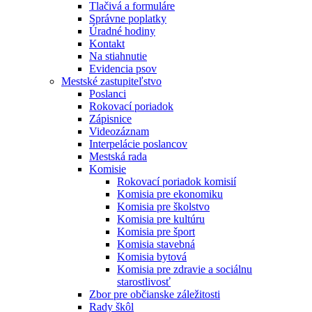
Tlačivá a formuláre
Správne poplatky
Úradné hodiny
Kontakt
Na stiahnutie
Evidencia psov
Mestské zastupiteľstvo
Poslanci
Rokovací poriadok
Zápisnice
Videozáznam
Interpelácie poslancov
Mestská rada
Komisie
Rokovací poriadok komisií
Komisia pre ekonomiku
Komisia pre školstvo
Komisia pre kultúru
Komisia pre šport
Komisia stavebná
Komisia bytová
Komisia pre zdravie a sociálnu
starostlivosť
Zbor pre občianske záležitosti
Rady škôl