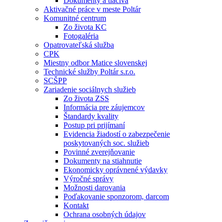
Dokumenty a tlačivá
Aktivačné práce v meste Poltár
Komunitné centrum
Zo života KC
Fotogaléria
Opatrovateľská služba
CPK
Miestny odbor Matice slovenskej
Technické služby Poltár s.r.o.
SCŠPP
Zariadenie sociálnych služieb
Zo života ZSS
Informácia pre záujemcov
Štandardy kvality
Postup pri prijímaní
Evidencia žiadostí o zabezpečenie
poskytovaných soc. služieb
Povinné zverejňovanie
Dokumenty na stiahnutie
Ekonomicky oprávnené výdavky
Výročné správy
Možnosti darovania
Poďakovanie sponzorom, darcom
Kontakt
Ochrana osobných údajov