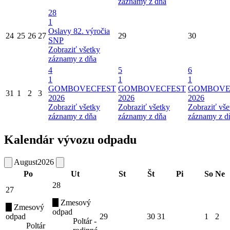
záznamy z dňa
28
1
Oslavy 82. výročia
24
25
26
27
29
30
SNP
Zobraziť všetky
záznamy z dňa
4
5
6
1
1
1
GOMBOVECFEST
GOMBOVECFEST
GOMBOVE
31
1
2
3
2026
2026
2026
Zobraziť všetky
Zobraziť všetky
Zobraziť vše
záznamy z dňa
záznamy z dňa
záznamy z d
Kalendár vývozu odpadu
August
2026
Po
Ut
St
Št
Pi
So
Ne
28
27
Zmesový
Zmesový
odpad
odpad
29
30
31
1
2
Poltár -
Poltár