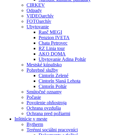
CIRKEV
Odpady
VIDEOarchív
FOTOarchív
Ubytovanie
Ranč MEGI
Penzion IVETA
Chata Petrovec
RZ Linia tour
AKO DOMA
Ubytovanie Adina Poltár
Mestské kúpalisko
Pohrebné služby
Cintorín Zelené
Cintorín Slaná Lehota
Cintorín Poltár
Smútočné oznamy
Počasie
Povolenie ohňostroja
Ochrana ovzdušia
Ochrana pred požiarmi
Inštitúcie v meste
Bytherm
Terénni sociálni pracovníci