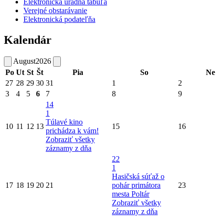
Elektronická úradná tabuľa
Verejné obstarávanie
Elektronická podateľňa
Kalendár
August
2026
Po
Ut
St
Št
Pia
So
Ne
27
28
29
30
31
1
2
3
4
5
6
7
8
9
14
1
Túlavé kino
10
11
12
13
15
16
prichádza k vám!
Zobraziť všetky
záznamy z dňa
22
1
Hasičská súťaž o
17
18
19
20
21
pohár primátora
23
mesta Poltár
Zobraziť všetky
záznamy z dňa