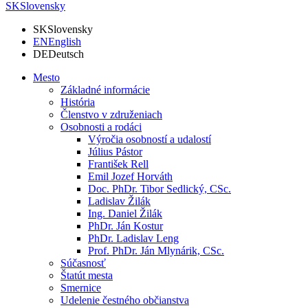
SK
Slovensky
SK
Slovensky
EN
English
DE
Deutsch
Mesto
Základné informácie
História
Členstvo v združeniach
Osobnosti a rodáci
Výročia osobností a udalostí
Július Pástor
František Rell
Emil Jozef Horváth
Doc. PhDr. Tibor Sedlický, CSc.
Ladislav Žilák
Ing. Daniel Žilák
PhDr. Ján Kostur
PhDr. Ladislav Leng
Prof. PhDr. Ján Mlynárik, CSc.
Súčasnosť
Štatút mesta
Smernice
Udelenie čestného občianstva