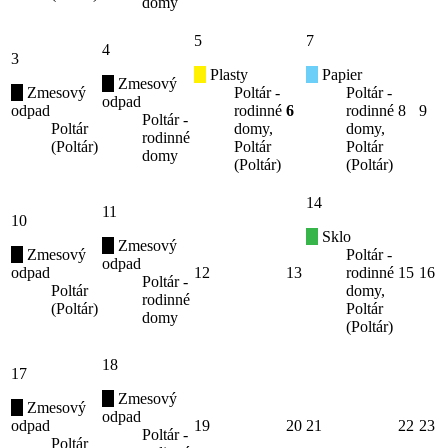
domy
5
7
4
3
Plasty
Papier
Zmesový
Zmesový
Poltár -
Poltár -
odpad
odpad
rodinné
6
rodinné
8
9
Poltár -
Poltár
domy,
domy,
rodinné
(Poltár)
Poltár
Poltár
domy
(Poltár)
(Poltár)
14
11
10
Sklo
Zmesový
Zmesový
Poltár -
odpad
odpad
12
13
rodinné
15
16
Poltár -
Poltár
domy,
rodinné
(Poltár)
Poltár
domy
(Poltár)
18
17
Zmesový
Zmesový
odpad
odpad
19
20
21
22
23
Poltár -
Poltár