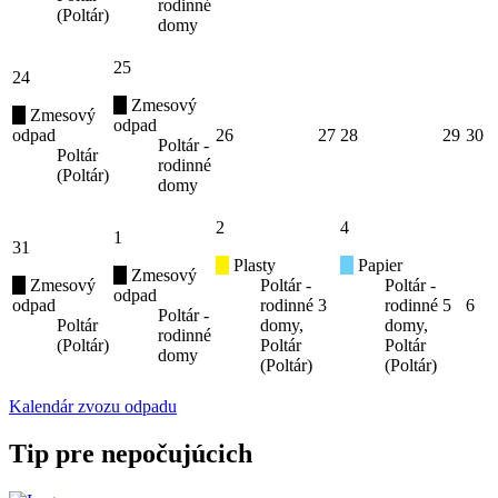
rodinné
(Poltár)
domy
25
24
Zmesový
Zmesový
odpad
odpad
26
27
28
29
30
Poltár -
Poltár
rodinné
(Poltár)
domy
2
4
1
31
Plasty
Papier
Zmesový
Zmesový
Poltár -
Poltár -
odpad
odpad
rodinné
3
rodinné
5
6
Poltár -
Poltár
domy,
domy,
rodinné
(Poltár)
Poltár
Poltár
domy
(Poltár)
(Poltár)
Kalendár zvozu odpadu
Tip pre nepočujúcich