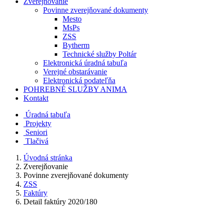
Zverejňovanie
Povinne zverejňované dokumenty
Mesto
MsPs
ZSS
Bytherm
Technické služby Poltár
Elektronická úradná tabuľa
Verejné obstarávanie
Elektronická podateľňa
POHREBNÉ SLUŽBY ANIMA
Kontakt
Úradná tabuľa
Projekty
Senio
ri
Tlačivá
Úvodná stránka
Zverejňovanie
Povinne zverejňované dokumenty
ZSS
Faktúry
Detail faktúry 2020/180