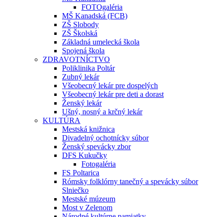
FOTOgaléria
MŠ Kanadská (FCB)
ZŠ Slobody
ZŠ Školská
Základná umelecká škola
Spojená škola
ZDRAVOTNÍCTVO
Poliklinika Poltár
Zubný lekár
Všeobecný lekár pre dospelých
Všeobecný lekár pre deti a dorast
Ženský lekár
Ušný, nosný a krčný lekár
KULTÚRA
Mestská knižnica
Divadelný ochotnícky súbor
Ženský spevácky zbor
DFS Kukučky
Fotogaléria
FS Poltarica
Rómsky folklórny tanečný a spevácky súbor
Slniečko
Mestské múzeum
Most v Zelenom
Národné kultúrne pamiatky