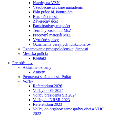
Návrhy na VZN
Všeobecne záväzné nariadenia
Plán práce hl. kontrolóra
Rozpočet mesta
Záverečný účet
Participatívny rozpočet
Termíny zasadnutí MsZ
Pracovný materiál MsZ
Výročné správy
Oznámenia verejných funkcionárov
Oznamovanie protispoločenskej činnosti
Mestská polícia
Kontakt
Pre občanov
Aktuálne oznamy
Ankety
Prepravná služba mesta Poltár
Voľby
Referendum 2026
Voľby do EP 2024
Voľby prezidenta SR 2024
Voľby do NRSR 2023
Referendum 2023
Voľby do orgánov samosprávy obcí a VÚC
2022