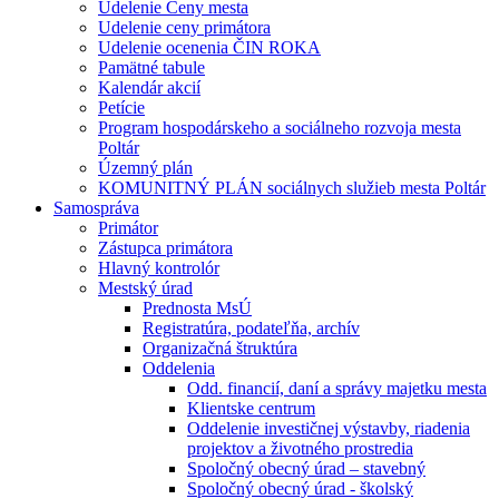
Udelenie Ceny mesta
Udelenie ceny primátora
Udelenie ocenenia ČIN ROKA
Pamätné tabule
Kalendár akcií
Petície
Program hospodárskeho a sociálneho rozvoja mesta
Poltár
Územný plán
KOMUNITNÝ PLÁN sociálnych služieb mesta Poltár
Samospráva
Primátor
Zástupca primátora
Hlavný kontrolór
Mestský úrad
Prednosta MsÚ
Registratúra, podateľňa, archív
Organizačná štruktúra
Oddelenia
Odd. financií, daní a správy majetku mesta
Klientske centrum
Oddelenie investičnej výstavby, riadenia
projektov a životného prostredia
Spoločný obecný úrad – stavebný
Spoločný obecný úrad - školský