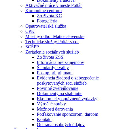
Dokumenty a tlačivá
Aktivačné práce v meste Poltár
Komunitné centrum
Zo života KC
Fotogaléria
Opatrovateľská služba
CPK
Miestny odbor Matice slovenskej
Technické služby Poltár s.r.o.
SCŠPP
Zariadenie sociálnych služieb
Zo života ZSS
Informácia pre záujemcov
Štandardy kvality
Postup pri prijímaní
Evidencia žiadostí o zabezpečenie
poskytovaných soc. služieb
Povinné zverejňovanie
Dokumenty na stiahnutie
Ekonomicky oprávnené výdavky
Výročné správy
Možnosti darovania
Poďakovanie sponzorom, darcom
Kontakt
Ochrana osobných údajov