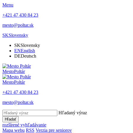
Menu
+421 47 430 84 23
mesto@poltar.sk
SK
Slovensky
SK
Slovensky
EN
English
DE
Deutsch
Mesto
Poltár
Mesto
Poltár
+421 47 430 84 23
mesto@poltar.sk
Hľadaný výraz
Hľadať
rozšírené vyhľadávanie
Mapa webu
RSS
Verzia pre seniorov