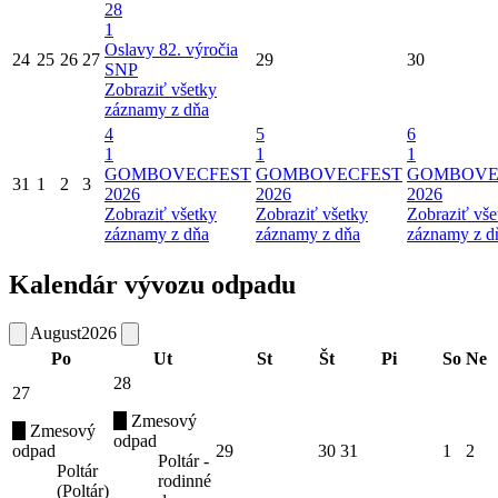
28
1
Oslavy 82. výročia
24
25
26
27
29
30
SNP
Zobraziť všetky
záznamy z dňa
4
5
6
1
1
1
GOMBOVECFEST
GOMBOVECFEST
GOMBOVE
31
1
2
3
2026
2026
2026
Zobraziť všetky
Zobraziť všetky
Zobraziť vše
záznamy z dňa
záznamy z dňa
záznamy z d
Kalendár vývozu odpadu
August
2026
Po
Ut
St
Št
Pi
So
Ne
28
27
Zmesový
Zmesový
odpad
odpad
29
30
31
1
2
Poltár -
Poltár
rodinné
(Poltár)