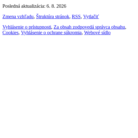
Posledná aktualizácia: 6. 8. 2026
Zmena vzhľadu
,
Štruktúra stránok
,
RSS
,
Vytlačiť
Vyhlásenie o prístupnosti
,
Za obsah zodpovedá správca obsahu
,
Cookies
,
Vyhlásenie o ochrane súkromia
,
Webové sídlo