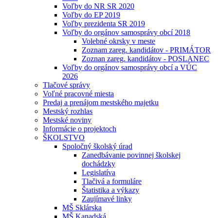
Voľby do NR SR 2020
Voľby do EP 2019
Voľby prezidenta SR 2019
Voľby do orgánov samosprávy obcí 2018
Volebné okrsky v meste
Zoznam zareg. kandidátov - PRIMÁTOR
Zoznan zareg. kandidátov - POSLANEC
Voľby do orgánov samosprávy obcí a VÚC
2026
Tlačové správy
Voľné pracovné miesta
Predaj a prenájom mestského majetku
Mestský rozhlas
Mestské noviny
Informácie o projektoch
ŠKOLSTVO
Spoločný školský úrad
Zanedbávanie povinnej školskej
dochádzky
Legislatíva
Tlačivá a formuláre
Štatistika a výkazy
Zaujímavé linky
MŠ Sklárska
MŠ Kanadská