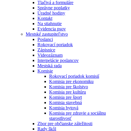
Tlačivá a formuláre
Správne poplatky
Úradné hodiny
Kontakt
Na stiahnutie
Evidencia psov
Mestské zastupiteľstvo
Poslanci
Rokovací poriadok
Zápisnice
Videozáznam
Interpelácie poslancov
Mestská rada
Komisie
Rokovací poriadok komisií
Komisia pre ekonomiku
Komisia pre školstvo
Komisia pre kultúru
Komisia pre šport
Komisia stavebná
Komisia bytová
Komisia pre zdravie a sociálnu
starostlivosť
Zbor pre občianske záležitosti
Rady škôl