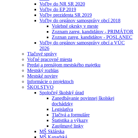
Voľby do NR SR 2020
Voľby do EP 2019
Voľby prezidenta SR 2019
Voľby do orgánov samosprávy obcí 2018
Volebné okrsky v meste
Zoznam zareg. kandidátov - PRIMÁTOR
Zoznan zareg. kandidátov - POSLANEC
Voľby do orgánov samosprávy obcí a VÚC
2026
Tlačové správy
Voľné pracovné miesta
Predaj a prenájom mestského majetku
Mestský rozhlas
Mestské noviny
Informácie o projektoch
ŠKOLSTVO
Spoločný školský úrad
Zanedbávanie povinnej školskej
dochádzky
Legislatíva
Tlačivá a formuláre
Štatistika a výkazy
Zaujímavé linky
MŠ Sklárska
MŠ Kanadská