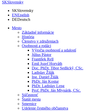
SK
Slovensky
SK
Slovensky
EN
English
DE
Deutsch
Mesto
Základné informácie
História
Členstvo v združeniach
Osobnosti a rodáci
Výročia osobností a udalostí
Július Pástor
František Rell
Emil Jozef Horváth
Doc. PhDr. Tibor Sedlický, CSc.
Ladislav Žilák
Ing. Daniel Žilák
PhDr. Ján Kostur
PhDr. Ladislav Leng
Prof. PhDr. Ján Mlynárik, CSc.
Súčasnosť
Štatút mesta
Smernice
Udelenie čestného občianstva