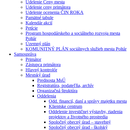
Udelenie Ceny mesta
Udelenie ceny primátora
Udelenie ocenenia ČIN ROKA
Pamätné tabule
Kalendár akcií
Petície
Program hospodárskeho a sociálneho rozvoja mesta
Poltár
Územný plán
KOMUNITNÝ PLÁN sociálnych služieb mesta Poltár
Samospráva
Primátor
Zástupca primátora
Hlavný kontrolór
Mestský úrad
Prednosta MsÚ
Registratúra, podateľňa, archív
Organizačná štruktúra
Oddelenia
Odd. financií, daní a správy majetku mesta
Klientske centrum
Oddelenie investičnej výstavby, riadenia
projektov a životného prostredia
Spoločný obecný úrad – stavebný
Spoločný obecný úrad - školský