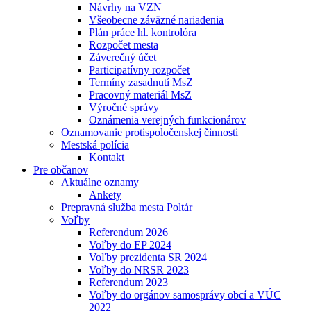
Návrhy na VZN
Všeobecne záväzné nariadenia
Plán práce hl. kontrolóra
Rozpočet mesta
Záverečný účet
Participatívny rozpočet
Termíny zasadnutí MsZ
Pracovný materiál MsZ
Výročné správy
Oznámenia verejných funkcionárov
Oznamovanie protispoločenskej činnosti
Mestská polícia
Kontakt
Pre občanov
Aktuálne oznamy
Ankety
Prepravná služba mesta Poltár
Voľby
Referendum 2026
Voľby do EP 2024
Voľby prezidenta SR 2024
Voľby do NRSR 2023
Referendum 2023
Voľby do orgánov samosprávy obcí a VÚC
2022