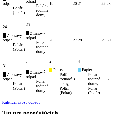
odpad
odpad
19
20
21
22
23
Poltár -
Poltár
rodinné
(Poltár)
domy
25
24
Zmesový
Zmesový
odpad
odpad
26
27
28
29
30
Poltár -
Poltár
rodinné
(Poltár)
domy
2
4
1
31
Plasty
Papier
Zmesový
Zmesový
Poltár -
Poltár -
odpad
odpad
rodinné
3
rodinné
5
6
Poltár -
Poltár
domy,
domy,
rodinné
(Poltár)
Poltár
Poltár
domy
(Poltár)
(Poltár)
Kalendár zvozu odpadu
Tip pre nepočujúcich