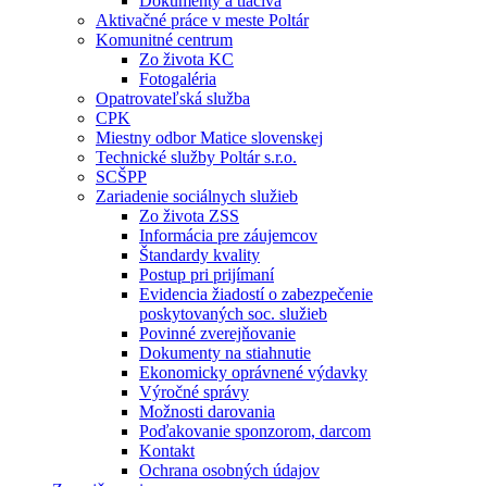
Dokumenty a tlačivá
Aktivačné práce v meste Poltár
Komunitné centrum
Zo života KC
Fotogaléria
Opatrovateľská služba
CPK
Miestny odbor Matice slovenskej
Technické služby Poltár s.r.o.
SCŠPP
Zariadenie sociálnych služieb
Zo života ZSS
Informácia pre záujemcov
Štandardy kvality
Postup pri prijímaní
Evidencia žiadostí o zabezpečenie
poskytovaných soc. služieb
Povinné zverejňovanie
Dokumenty na stiahnutie
Ekonomicky oprávnené výdavky
Výročné správy
Možnosti darovania
Poďakovanie sponzorom, darcom
Kontakt
Ochrana osobných údajov