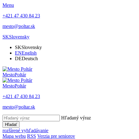
Menu
+421 47 430 84 23
mesto@poltar.sk
SK
Slovensky
SK
Slovensky
EN
English
DE
Deutsch
Mesto
Poltár
Mesto
Poltár
+421 47 430 84 23
mesto@poltar.sk
Hľadaný výraz
Hľadať
rozšírené vyhľadávanie
Mapa webu
RSS
Verzia pre seniorov