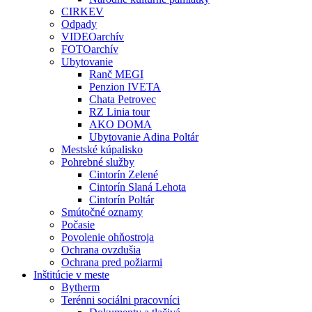
CIRKEV
Odpady
VIDEOarchív
FOTOarchív
Ubytovanie
Ranč MEGI
Penzion IVETA
Chata Petrovec
RZ Linia tour
AKO DOMA
Ubytovanie Adina Poltár
Mestské kúpalisko
Pohrebné služby
Cintorín Zelené
Cintorín Slaná Lehota
Cintorín Poltár
Smútočné oznamy
Počasie
Povolenie ohňostroja
Ochrana ovzdušia
Ochrana pred požiarmi
Inštitúcie v meste
Bytherm
Terénni sociálni pracovníci