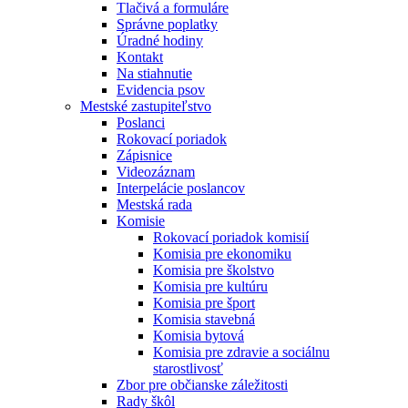
Tlačivá a formuláre
Správne poplatky
Úradné hodiny
Kontakt
Na stiahnutie
Evidencia psov
Mestské zastupiteľstvo
Poslanci
Rokovací poriadok
Zápisnice
Videozáznam
Interpelácie poslancov
Mestská rada
Komisie
Rokovací poriadok komisií
Komisia pre ekonomiku
Komisia pre školstvo
Komisia pre kultúru
Komisia pre šport
Komisia stavebná
Komisia bytová
Komisia pre zdravie a sociálnu
starostlivosť
Zbor pre občianske záležitosti
Rady škôl