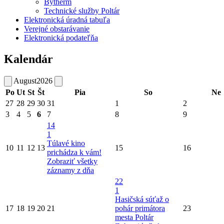
Bytherm
Technické služby Poltár
Elektronická úradná tabuľa
Verejné obstarávanie
Elektronická podateľňa
Kalendár
August
2026
Po
Ut
St
Št
Pia
So
Ne
27
28
29
30
31
1
2
3
4
5
6
7
8
9
14
1
Túlavé kino
10
11
12
13
15
16
prichádza k vám!
Zobraziť všetky
záznamy z dňa
22
1
Hasičská súťaž o
17
18
19
20
21
pohár primátora
23
mesta Poltár