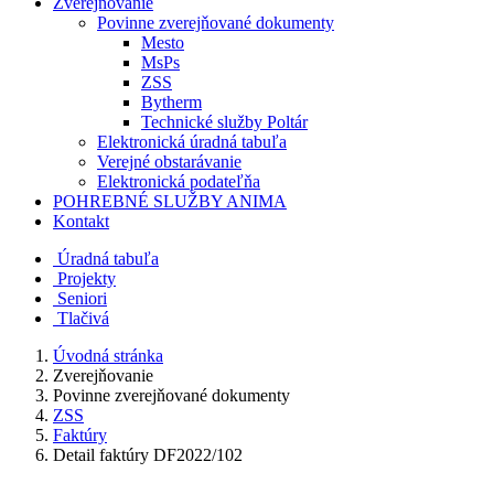
Zverejňovanie
Povinne zverejňované dokumenty
Mesto
MsPs
ZSS
Bytherm
Technické služby Poltár
Elektronická úradná tabuľa
Verejné obstarávanie
Elektronická podateľňa
POHREBNÉ SLUŽBY ANIMA
Kontakt
Úradná tabuľa
Projekty
Senio
ri
Tlačivá
Úvodná stránka
Zverejňovanie
Povinne zverejňované dokumenty
ZSS
Faktúry
Detail faktúry DF2022/102