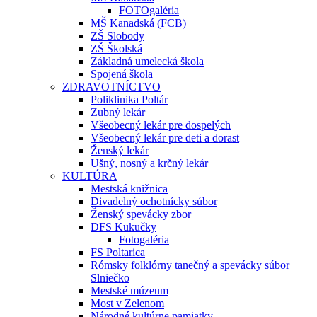
FOTOgaléria
MŠ Kanadská (FCB)
ZŠ Slobody
ZŠ Školská
Základná umelecká škola
Spojená škola
ZDRAVOTNÍCTVO
Poliklinika Poltár
Zubný lekár
Všeobecný lekár pre dospelých
Všeobecný lekár pre deti a dorast
Ženský lekár
Ušný, nosný a krčný lekár
KULTÚRA
Mestská knižnica
Divadelný ochotnícky súbor
Ženský spevácky zbor
DFS Kukučky
Fotogaléria
FS Poltarica
Rómsky folklórny tanečný a spevácky súbor
Slniečko
Mestské múzeum
Most v Zelenom
Národné kultúrne pamiatky