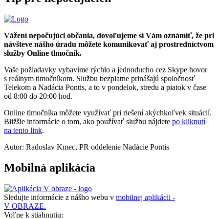
Vážení nepočujúci občania, dovoľujeme si Vám oznámiť, že pri
návšteve nášho úradu môžete komunikovať aj prostredníctvom
služby Online tlmočník.
Vaše požiadavky vybavíme rýchlo a jednoducho cez Skype hovor
s reálnym tlmočníkom. Službu bezplatne prinášajú spoločnosť
Telekom a Nadácia Pontis, a to v pondelok, stredu a piatok v čase
od 8:00 do 20:00 hod.
Online tlmočníka môžete využívať pri riešení akýchkoľvek situácií.
Bližšie informácie o tom, ako používať službu nájdete
po kliknutí
na tento link
.
Autor: Radoslav Kmec, PR oddelenie Nadácie Pontis
Mobilná aplikácia
Sledujte informácie z nášho webu v
mobilnej aplikácii -
V OBRAZE.
Voľne k stiahnutiu: