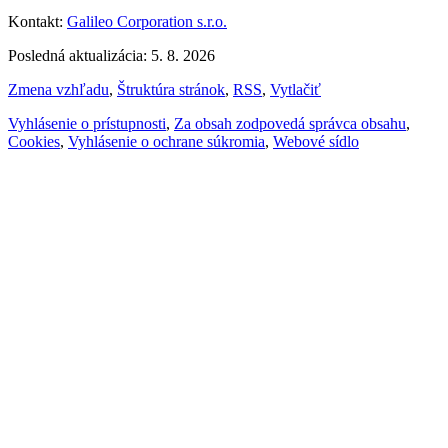
Kontakt:
Galileo Corporation s.r.o.
Posledná aktualizácia: 5. 8. 2026
Zmena vzhľadu
,
Štruktúra stránok
,
RSS
,
Vytlačiť
Vyhlásenie o prístupnosti
,
Za obsah zodpovedá správca obsahu
,
Cookies
,
Vyhlásenie o ochrane súkromia
,
Webové sídlo