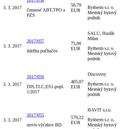
2017/058
56,79
Bytherm s.r. o.
3. 3. 2017
čonnosť ABT,TPO a
EUR
Mestský bytový
PZS
podnik
SALU, Huslík
Milan
2017/057
75,00
3. 3. 2017
Bytherm s.r. o.
EUR
údržba počítačov
Mestský bytový
podnik
Discovery
2017/056
405,07
Bytherm s.r. o.
3. 3. 2017
DIS,TLC,ES1-popl.
EUR
Mestský bytový
1/2017
podnik
HAVIT s.r.o.
2017/055
579,22
Bytherm s.r. o.
3. 3. 2017
EUR
servis výťahov BD
Mestský bytový