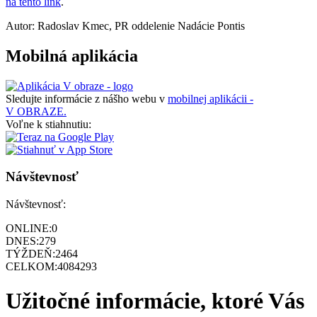
na tento link
.
Autor: Radoslav Kmec, PR oddelenie Nadácie Pontis
Mobilná aplikácia
Sledujte informácie z nášho webu v
mobilnej aplikácii -
V OBRAZE.
Voľne k stiahnutiu:
Návštevnosť
Návštevnosť:
ONLINE:
0
DNES:
279
TÝŽDEŇ:
2464
CELKOM:
4084293
Užitočné informácie, ktoré Vás