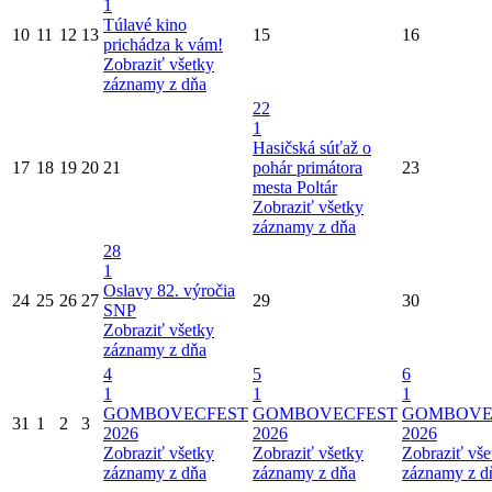
1
Túlavé kino
10
11
12
13
15
16
prichádza k vám!
Zobraziť všetky
záznamy z dňa
22
1
Hasičská súťaž o
17
18
19
20
21
pohár primátora
23
mesta Poltár
Zobraziť všetky
záznamy z dňa
28
1
Oslavy 82. výročia
24
25
26
27
29
30
SNP
Zobraziť všetky
záznamy z dňa
4
5
6
1
1
1
GOMBOVECFEST
GOMBOVECFEST
GOMBOVE
31
1
2
3
2026
2026
2026
Zobraziť všetky
Zobraziť všetky
Zobraziť vše
záznamy z dňa
záznamy z dňa
záznamy z d