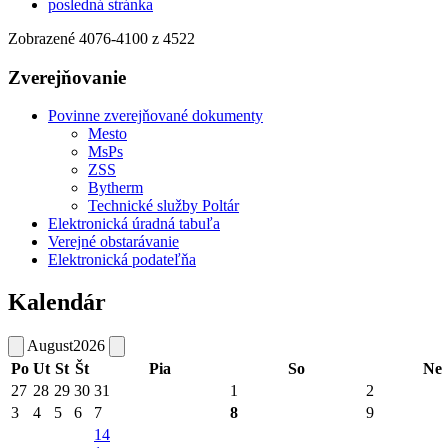
posledná stránka
Zobrazené
4076
-
4100
z 4522
Zverejňovanie
Povinne zverejňované dokumenty
Mesto
MsPs
ZSS
Bytherm
Technické služby Poltár
Elektronická úradná tabuľa
Verejné obstarávanie
Elektronická podateľňa
Kalendár
August
2026
Po
Ut
St
Št
Pia
So
Ne
27
28
29
30
31
1
2
3
4
5
6
7
8
9
14