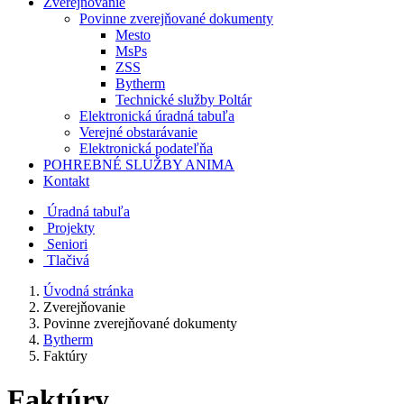
Zverejňovanie
Povinne zverejňované dokumenty
Mesto
MsPs
ZSS
Bytherm
Technické služby Poltár
Elektronická úradná tabuľa
Verejné obstarávanie
Elektronická podateľňa
POHREBNÉ SLUŽBY ANIMA
Kontakt
Úradná tabuľa
Projekty
Senio
ri
Tlačivá
Úvodná stránka
Zverejňovanie
Povinne zverejňované dokumenty
Bytherm
Faktúry
Faktúry