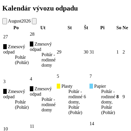
Kalendár vývozu odpadu
August
2026
Po
Ut
St
Št
Pi
So
Ne
28
27
Zmesový
Zmesový
odpad
odpad
29
30
31
1
2
Poltár -
Poltár
rodinné
(Poltár)
domy
5
7
4
3
Plasty
Papier
Zmesový
Zmesový
Poltár -
Poltár -
odpad
odpad
rodinné
6
rodinné
8
9
Poltár -
Poltár
domy,
domy,
rodinné
(Poltár)
Poltár
Poltár
domy
(Poltár)
(Poltár)
14
11
10