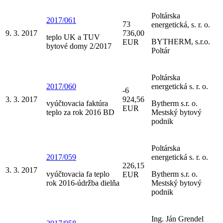
Poltárska
2017/061
73
energetická, s. r. o.
9. 3. 2017
736,00
teplo UK a TUV
BYTHERM, s.r.o.
EUR
bytové domy 2/2017
Poltár
Poltárska
2017/060
energetická s. r. o.
-6
3. 3. 2017
924,56
vyúčtovacia faktúra
Bytherm s.r. o.
EUR
teplo za rok 2016 BD
Mestský bytový
podnik
Poltárska
2017/059
energetická s. r. o.
226,15
3. 3. 2017
vyúčtovacia fa teplo
Bytherm s.r. o.
EUR
rok 2016-údržba dielňa
Mestský bytový
podnik
Ing. Ján Grendel