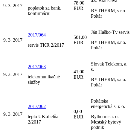
a.s. Bratislava
78,00
9. 3. 2017
poplatok za bank.
EUR
BYTHERM, s.r.o.
konfirmáciu
Poltár
Ján Haško-Tv servis
2017/064
501,00
9. 3. 2017
BYTHERM, s.r.o.
EUR
servis TKR 2/2017
Poltár
Slovak Telekom, a.
2017/063
s.
41,00
9. 3. 2017
telekomunikačné
EUR
BYTHERM, s.r.o.
služby
Poltár
Poltárska
2017/062
energetická s. r. o.
0,00
9. 3. 2017
teplo UK-dielňa
Bytherm s.r. o.
EUR
2/2017
Mestský bytový
podnik