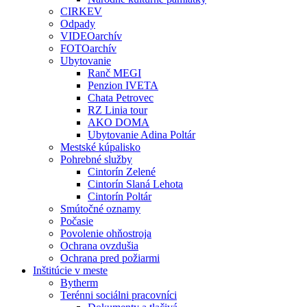
CIRKEV
Odpady
VIDEOarchív
FOTOarchív
Ubytovanie
Ranč MEGI
Penzion IVETA
Chata Petrovec
RZ Linia tour
AKO DOMA
Ubytovanie Adina Poltár
Mestské kúpalisko
Pohrebné služby
Cintorín Zelené
Cintorín Slaná Lehota
Cintorín Poltár
Smútočné oznamy
Počasie
Povolenie ohňostroja
Ochrana ovzdušia
Ochrana pred požiarmi
Inštitúcie v meste
Bytherm
Terénni sociálni pracovníci