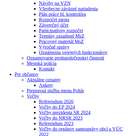
Návrhy na VZN
Všeobecne záväzné nariadenia
Plán práce hl. kontrolóra
Rozpočet mesta
Záverečný účet
Participatívny rozpočet
Termíny zasadnutí MsZ
Pracovný materiál MsZ
Výročné správy
Oznámenia verejných funkcionárov
Oznamovanie protispoločenskej činnosti
Mestská polícia
Kontakt
Pre občanov
Aktuálne oznamy
Ankety
Prepravná služba mesta Poltár
Voľby
Referendum 2026
Voľby do EP 2024
Voľby prezidenta SR 2024
Voľby do NRSR 2023
Referendum 2023
Voľby do orgánov samosprávy obcí a VÚC
2022