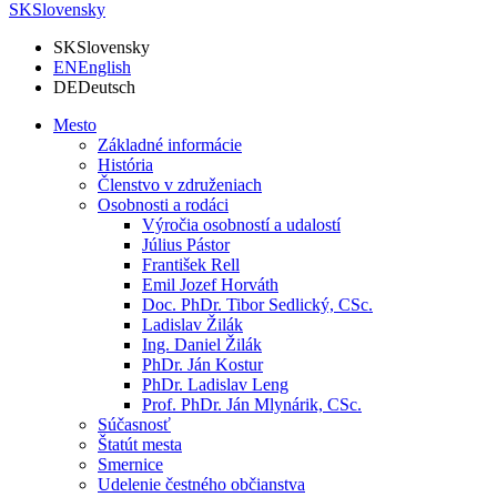
SK
Slovensky
SK
Slovensky
EN
English
DE
Deutsch
Mesto
Základné informácie
História
Členstvo v združeniach
Osobnosti a rodáci
Výročia osobností a udalostí
Július Pástor
František Rell
Emil Jozef Horváth
Doc. PhDr. Tibor Sedlický, CSc.
Ladislav Žilák
Ing. Daniel Žilák
PhDr. Ján Kostur
PhDr. Ladislav Leng
Prof. PhDr. Ján Mlynárik, CSc.
Súčasnosť
Štatút mesta
Smernice
Udelenie čestného občianstva