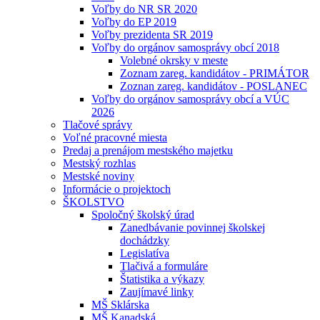
Voľby do NR SR 2020
Voľby do EP 2019
Voľby prezidenta SR 2019
Voľby do orgánov samosprávy obcí 2018
Volebné okrsky v meste
Zoznam zareg. kandidátov - PRIMÁTOR
Zoznan zareg. kandidátov - POSLANEC
Voľby do orgánov samosprávy obcí a VÚC
2026
Tlačové správy
Voľné pracovné miesta
Predaj a prenájom mestského majetku
Mestský rozhlas
Mestské noviny
Informácie o projektoch
ŠKOLSTVO
Spoločný školský úrad
Zanedbávanie povinnej školskej
dochádzky
Legislatíva
Tlačivá a formuláre
Štatistika a výkazy
Zaujímavé linky
MŠ Sklárska
MŠ Kanadská