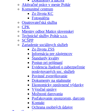
Dokumenty a tlačivá
Aktivačné práce v meste Poltár
Komunitné centrum
Zo života KC
Fotogaléria
Opatrovateľská služba
CPK
Miestny odbor Matice slovenskej
Technické služby Poltár s.r.o.
SCŠPP
Zariadenie sociálnych služieb
Zo života ZSS
Informácia pre záujemcov
Štandardy kvality
Postup pri prijímaní
Evidencia žiadostí o zabezpečenie
poskytovaných soc. služieb
Povinné zverejňovanie
Dokumenty na stiahnutie
Ekonomicky oprávnené výdavky
Výročné správy
Možnosti darovania
Poďakovanie sponzorom, darcom
Kontakt
Ochrana osobných údajov