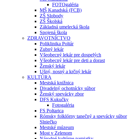
FOTOgaléria
MŠ Kanadská (FCB)
ZŠ Slobody
ZŠ Školská
Základná umelecká škola
Spojená škola
ZDRAVOTNÍCTVO
Poliklinika Poltár
Zubný lekár
Všeobecný lekár pre dospelých
Všeobecný lekár pre deti a dorast
Ženský lekár
Ušný, nosný a krčný lekár
KULTÚRA
Mestská knižnica
Divadelný ochotnícky súbor
Ženský spevácky zbor
DFS Kukučky
Fotogaléria
FS Poltarica
Rómsky folklórny tanečný a spevácky súbor
Slniečko
Mestské múzeum
Most v Zelenom
Národné kultúrne pamiatky