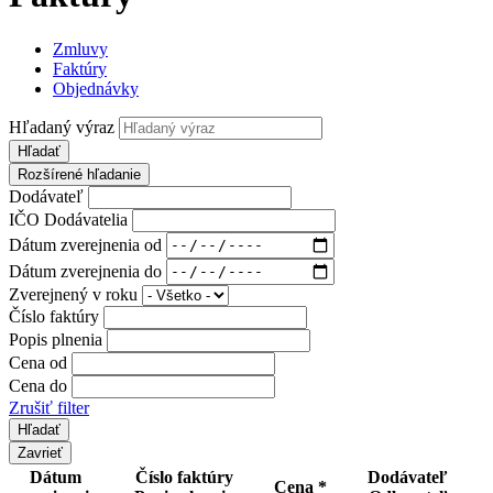
Zmluvy
Faktúry
Objednávky
Hľadaný výraz
Hľadať
Rozšírené hľadanie
Dodávateľ
IČO Dodávatelia
Dátum zverejnenia od
Dátum zverejnenia do
Zverejnený v roku
Číslo faktúry
Popis plnenia
Cena od
Cena do
Zrušiť filter
Zavrieť
Dátum
Číslo faktúry
Dodávateľ
Cena *