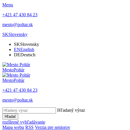
Menu
+421 47 430 84 23
mesto@poltar.sk
SK
Slovensky
SK
Slovensky
EN
English
DE
Deutsch
Mesto
Poltár
Mesto
Poltár
+421 47 430 84 23
mesto@poltar.sk
Hľadaný výraz
Hľadať
rozšírené vyhľadávanie
Mapa webu
RSS
Verzia pre seniorov