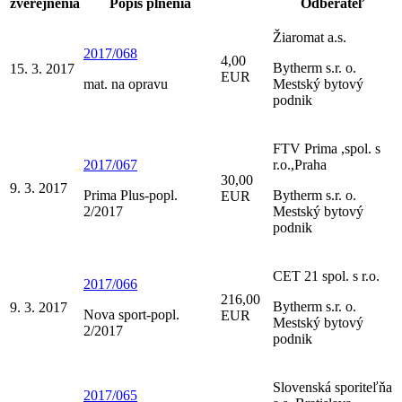
zverejnenia
Popis plnenia
Odberateľ
Žiaromat a.s.
2017/068
4,00
Bytherm s.r. o.
15. 3. 2017
EUR
mat. na opravu
Mestský bytový
podnik
FTV Prima ,spol. s
2017/067
r.o.,Praha
30,00
9. 3. 2017
Prima Plus-popl.
Bytherm s.r. o.
EUR
2/2017
Mestský bytový
podnik
CET 21 spol. s r.o.
2017/066
216,00
Bytherm s.r. o.
9. 3. 2017
Nova sport-popl.
EUR
Mestský bytový
2/2017
podnik
Slovenská sporiteľňa
2017/065