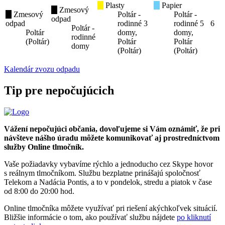
Plasty
Papier
Zmesový
Zmesový
Poltár -
Poltár -
odpad
odpad
rodinné
3
rodinné
5
6
Poltár -
Poltár
domy,
domy,
rodinné
(Poltár)
Poltár
Poltár
domy
(Poltár)
(Poltár)
Kalendár zvozu odpadu
Tip pre nepočujúcich
Vážení nepočujúci občania, dovoľujeme si Vám oznámiť, že pri
návšteve nášho úradu môžete komunikovať aj prostredníctvom
služby Online tlmočník.
Vaše požiadavky vybavíme rýchlo a jednoducho cez Skype hovor
s reálnym tlmočníkom. Službu bezplatne prinášajú spoločnosť
Telekom a Nadácia Pontis, a to v pondelok, stredu a piatok v čase
od 8:00 do 20:00 hod.
Online tlmočníka môžete využívať pri riešení akýchkoľvek situácií.
Bližšie informácie o tom, ako používať službu nájdete
po kliknutí