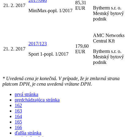
2017/046
85,31
21. 2. 2017
Bytherm s.r. o.
EUR
MiniMax-popl. 1/2017
Mestský bytový
podnik
AMC Networks
Central Kft
2017/123
179,60
21. 2. 2017
Bytherm s.r. o.
EUR
Sport 1-popl. 1/2017
Mestský bytový
podnik
* Uvedená cena je konečná. V prípade, že je zmluvná strana
platcom DPH, je cena uvedená vrátane DPH.
prvá stránka
predchádzajúca stránka
162
163
164
165
166
ďalšia stránka