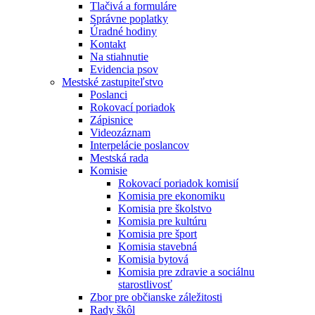
Tlačivá a formuláre
Správne poplatky
Úradné hodiny
Kontakt
Na stiahnutie
Evidencia psov
Mestské zastupiteľstvo
Poslanci
Rokovací poriadok
Zápisnice
Videozáznam
Interpelácie poslancov
Mestská rada
Komisie
Rokovací poriadok komisií
Komisia pre ekonomiku
Komisia pre školstvo
Komisia pre kultúru
Komisia pre šport
Komisia stavebná
Komisia bytová
Komisia pre zdravie a sociálnu
starostlivosť
Zbor pre občianske záležitosti
Rady škôl