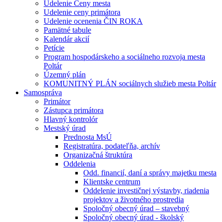
Udelenie Ceny mesta
Udelenie ceny primátora
Udelenie ocenenia ČIN ROKA
Pamätné tabule
Kalendár akcií
Petície
Program hospodárskeho a sociálneho rozvoja mesta
Poltár
Územný plán
KOMUNITNÝ PLÁN sociálnych služieb mesta Poltár
Samospráva
Primátor
Zástupca primátora
Hlavný kontrolór
Mestský úrad
Prednosta MsÚ
Registratúra, podateľňa, archív
Organizačná štruktúra
Oddelenia
Odd. financií, daní a správy majetku mesta
Klientske centrum
Oddelenie investičnej výstavby, riadenia
projektov a životného prostredia
Spoločný obecný úrad – stavebný
Spoločný obecný úrad - školský