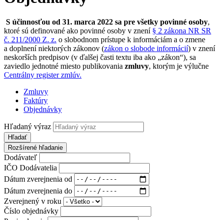
S účinnosťou od 31. marca 2022 sa pre všetky povinné osoby
,
ktoré sú definované ako povinné osoby v znení
§ 2 zákona NR SR
č.
211/2000 Z. z.
o slobodnom prístupe k informáciám a o zmene
a doplnení niektorých zákonov (
zákon o slobode informácií
) v znení
neskorších predpisov (v ďalšej časti textu iba ako „zákon“), sa
zaviedlo jednotné miesto publikovania
zmluvy
, ktorým je výlučne
Centrálny register zmlúv.
Zmluvy
Faktúry
Objednávky
Hľadaný výraz
Hľadať
Rozšírené hľadanie
Dodávateľ
IČO Dodávatelia
Dátum zverejnenia od
Dátum zverejnenia do
Zverejnený v roku
Číslo objednávky