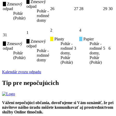
Zmesový
Zmesový
odpad
odpad
26
27
28
29
30
Poltár -
Poltár
rodinné
(Poltár)
domy
2
4
1
31
Plasty
Papier
Zmesový
Zmesový
Poltár -
Poltár -
odpad
odpad
rodinné
3
rodinné
5
6
Poltár -
Poltár
domy,
domy,
rodinné
(Poltár)
Poltár
Poltár
domy
(Poltár)
(Poltár)
Kalendár zvozu odpadu
Tip pre nepočujúcich
Vážení nepočujúci občania, dovoľujeme si Vám oznámiť, že pri
návšteve nášho úradu môžete komunikovať aj prostredníctvom
služby Online tlmočník.