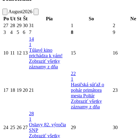
August
2026
Po
Ut
St
Št
Pia
So
Ne
27
28
29
30
31
1
2
3
4
5
6
7
8
9
14
1
Túlavé kino
10
11
12
13
15
16
prichádza k vám!
Zobraziť všetky
záznamy z dňa
22
1
Hasičská súťaž o
17
18
19
20
21
pohár primátora
23
mesta Poltár
Zobraziť všetky
záznamy z dňa
28
1
Oslavy 82. výročia
24
25
26
27
29
30
SNP
Zobraziť všetky