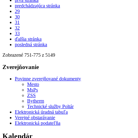
prvá stránka
predchádzajúca stránka
29
30
31
32
33
ďalšia stránka
posledná stránka
Zobrazené
751
-
775
z 5149
Zverejňovanie
Povinne zverejňované dokumenty
Mesto
MsPs
ZSS
Bytherm
Technické služby Poltár
Elektronická úradná tabuľa
Verejné obstarávanie
Elektronická podateľňa
Kalendár