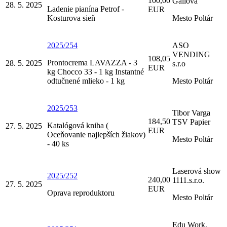
100,00
Gállová
28. 5. 2025
Ladenie pianína Petrof -
EUR
Kosturova sieň
Mesto Poltár
2025/254
ASO
VENDING
108,05
Prontocrema LAVAZZA - 3
28. 5. 2025
s.r.o
EUR
kg Chocco 33 - 1 kg Instantné
odtučnené mlieko - 1 kg
Mesto Poltár
2025/253
Tibor Varga
184,50
TSV Papier
Katalógová kniha (
27. 5. 2025
EUR
Oceňovanie najlepších žiakov)
Mesto Poltár
- 40 ks
Laserová show
2025/252
240,00
1111.s.r.o.
27. 5. 2025
EUR
Oprava reproduktoru
Mesto Poltár
Edu Work,