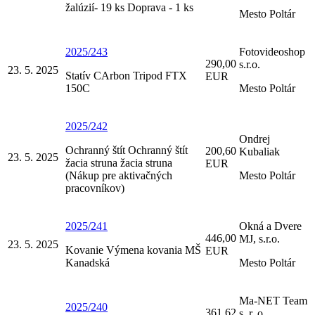
žalúzií- 19 ks Doprava - 1 ks
Mesto Poltár
2025/243
Fotovideoshop
290,00
s.r.o.
23. 5. 2025
Statív CArbon Tripod FTX
EUR
150C
Mesto Poltár
2025/242
Ondrej
Ochranný štít Ochranný štít
200,60
Kubaliak
23. 5. 2025
žacia struna žacia struna
EUR
(Nákup pre aktivačných
Mesto Poltár
pracovníkov)
2025/241
Okná a Dvere
446,00
MJ, s.r.o.
23. 5. 2025
Kovanie Výmena kovania MŠ
EUR
Kanadská
Mesto Poltár
Ma-NET Team
2025/240
361,62
s. r. o.