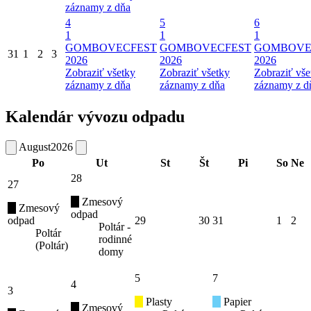
záznamy z dňa
4
5
6
1
1
1
GOMBOVECFEST
GOMBOVECFEST
GOMBOVE
31
1
2
3
2026
2026
2026
Zobraziť všetky
Zobraziť všetky
Zobraziť vše
záznamy z dňa
záznamy z dňa
záznamy z d
Kalendár vývozu odpadu
August
2026
Po
Ut
St
Št
Pi
So
Ne
28
27
Zmesový
Zmesový
odpad
odpad
29
30
31
1
2
Poltár -
Poltár
rodinné
(Poltár)
domy
5
7
4
3
Plasty
Papier
Zmesový