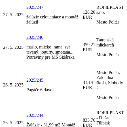
2025/247
ROFILPLAST
128,20
s.r.o.
27. 5. 2025
žalúzie celotieniace a montáž
EUR
žalúzií
Mesto Poltár
2025/246
Tatranská
359,21
mliekareň
maslo, mlieko, rama, syr
27. 5. 2025
EUR
tavený, jogurty, smotana...
Mesto Poltár
Potraviny pre MŠ Sklárska
Mesto Poltár,
Základná
2025/245
31,14
škola, Slobody
26. 5. 2025
EUR
2
Pagáče 6 dávok
Mesto Poltár
ROFILPLAST
2025/244
- Dušan
833,76
26. 5. 2025
Filipiak
Žalúzie - 31,99 m2 Montáž
EUR