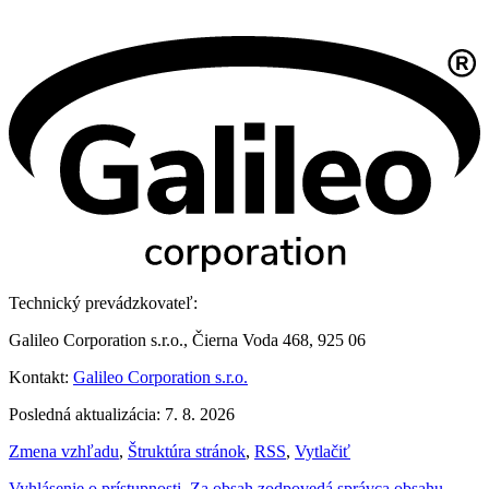
Technický prevádzkovateľ:
Galileo Corporation s.r.o., Čierna Voda 468, 925 06
Kontakt:
Galileo Corporation s.r.o.
Posledná aktualizácia: 7. 8. 2026
Zmena vzhľadu
,
Štruktúra stránok
,
RSS
,
Vytlačiť
Vyhlásenie o prístupnosti
,
Za obsah zodpovedá správca obsahu
,