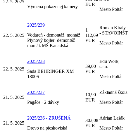
22. 5. 2025
EUR
Výmena pokazenej kamery
Mesto Poltár
2025/239
Roman Király
1
- STAVOINŠT
Vodáreň - demontáž, montáž
22. 5. 2025
112,69
Plynový bojler -demontáž
EUR
Mesto Poltár
montáž MŠ Kanadská
2025/238
Edu Work,
39,00
s.r.o.
22. 5. 2025
Sada BEHRINGER XM
EUR
1800S
Mesto Poltár
2025/237
Základná škola
10,90
21. 5. 2025
EUR
Pagáče - 2 dávky
Mesto Poltár
2025/236 - ZRUŠENÁ
Adrian Lašák
303,08
21. 5. 2025
EUR
Drevo na pieskoviská
Mesto Poltár