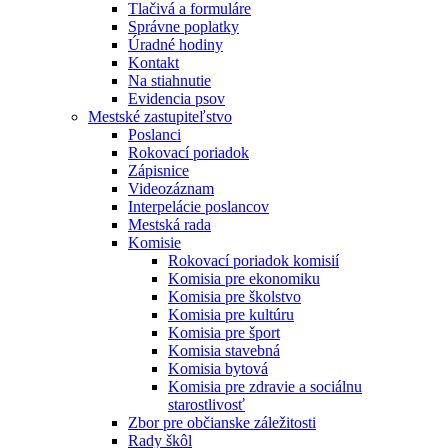
Tlačivá a formuláre
Správne poplatky
Úradné hodiny
Kontakt
Na stiahnutie
Evidencia psov
Mestské zastupiteľstvo
Poslanci
Rokovací poriadok
Zápisnice
Videozáznam
Interpelácie poslancov
Mestská rada
Komisie
Rokovací poriadok komisií
Komisia pre ekonomiku
Komisia pre školstvo
Komisia pre kultúru
Komisia pre šport
Komisia stavebná
Komisia bytová
Komisia pre zdravie a sociálnu
starostlivosť
Zbor pre občianske záležitosti
Rady škôl