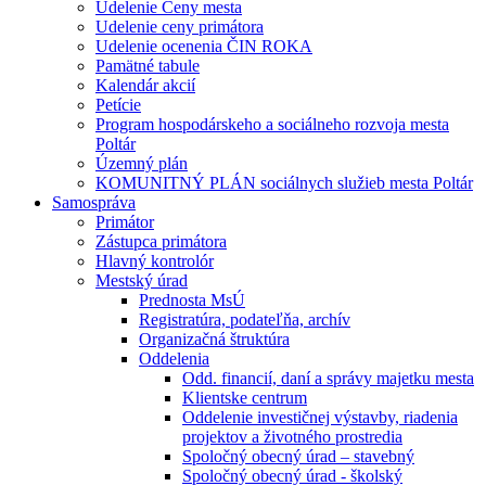
Udelenie Ceny mesta
Udelenie ceny primátora
Udelenie ocenenia ČIN ROKA
Pamätné tabule
Kalendár akcií
Petície
Program hospodárskeho a sociálneho rozvoja mesta
Poltár
Územný plán
KOMUNITNÝ PLÁN sociálnych služieb mesta Poltár
Samospráva
Primátor
Zástupca primátora
Hlavný kontrolór
Mestský úrad
Prednosta MsÚ
Registratúra, podateľňa, archív
Organizačná štruktúra
Oddelenia
Odd. financií, daní a správy majetku mesta
Klientske centrum
Oddelenie investičnej výstavby, riadenia
projektov a životného prostredia
Spoločný obecný úrad – stavebný
Spoločný obecný úrad - školský