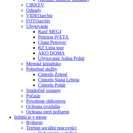
CIRKEV
Odpady
VIDEOarchív
FOTOarchív
Ubytovanie
Ranč MEGI
Penzion IVETA
Chata Petrovec
RZ Linia tour
AKO DOMA
Ubytovanie Adina Poltár
Mestské kúpalisko
Pohrebné služby
Cintorín Zelené
Cintorín Slaná Lehota
Cintorín Poltár
Smútočné oznamy
Počasie
Povolenie ohňostroja
Ochrana ovzdušia
Ochrana pred požiarmi
Inštitúcie v meste
Bytherm
Terénni sociálni pracovníci