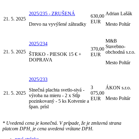
2025/235 - ZRUŠENÁ
Adrian Lašák
630,00
21. 5. 2025
EUR
Drevo na vyvýšené záhradky
Mesto Poltár
M&B
2025/234
Stavebno-
370,00
21. 5. 2025
obchodná s.r.o.
ŠTRKO - PIESOK 15 € +
EUR
DOPRAVA
Mesto Poltár
2025/233
3
ÁKON s.r.o.
Slnečná plachta svetlo-sivá -
21. 5. 2025
075,00
výroba na mieru - 2 x Stĺp
Mesto Poltár
EUR
pozinkovaný - 5 ks Kotvenie a
špan. prísl
* Uvedená cena je konečná. V prípade, že je zmluvná strana
platcom DPH, je cena uvedená vrátane DPH.