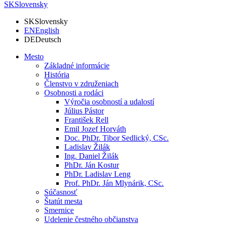
SK
Slovensky
SK
Slovensky
EN
English
DE
Deutsch
Mesto
Základné informácie
História
Členstvo v združeniach
Osobnosti a rodáci
Výročia osobností a udalostí
Július Pástor
František Rell
Emil Jozef Horváth
Doc. PhDr. Tibor Sedlický, CSc.
Ladislav Žilák
Ing. Daniel Žilák
PhDr. Ján Kostur
PhDr. Ladislav Leng
Prof. PhDr. Ján Mlynárik, CSc.
Súčasnosť
Štatút mesta
Smernice
Udelenie čestného občianstva