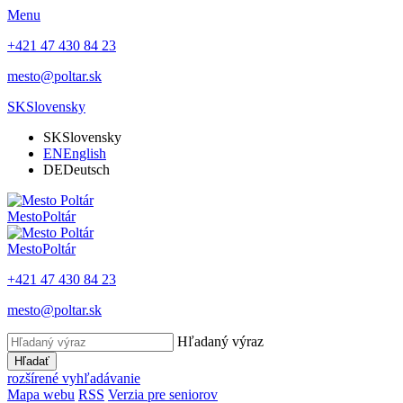
Menu
+421 47 430 84 23
mesto@poltar.sk
SK
Slovensky
SK
Slovensky
EN
English
DE
Deutsch
Mesto
Poltár
Mesto
Poltár
+421 47 430 84 23
mesto@poltar.sk
Hľadaný výraz
Hľadať
rozšírené vyhľadávanie
Mapa webu
RSS
Verzia pre seniorov