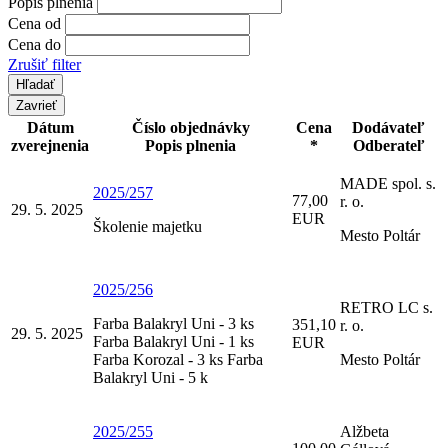
Popis plnenia
Cena od
Cena do
Zrušiť filter
Zavrieť
Dátum
Číslo objednávky
Cena
Dodávateľ
zverejnenia
Popis plnenia
*
Odberateľ
MADE spol. s.
2025/257
77,00
r. o.
29. 5. 2025
EUR
Školenie majetku
Mesto Poltár
2025/256
RETRO LC s.
Farba Balakryl Uni - 3 ks
351,10
r. o.
29. 5. 2025
Farba Balakryl Uni - 1 ks
EUR
Farba Korozal - 3 ks Farba
Mesto Poltár
Balakryl Uni - 5 k
2025/255
Alžbeta