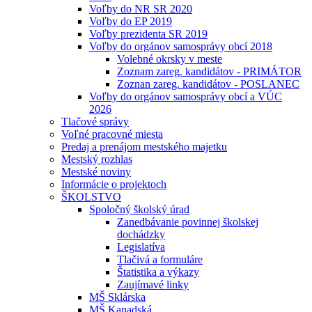
Voľby do NR SR 2020
Voľby do EP 2019
Voľby prezidenta SR 2019
Voľby do orgánov samosprávy obcí 2018
Volebné okrsky v meste
Zoznam zareg. kandidátov - PRIMÁTOR
Zoznan zareg. kandidátov - POSLANEC
Voľby do orgánov samosprávy obcí a VÚC
2026
Tlačové správy
Voľné pracovné miesta
Predaj a prenájom mestského majetku
Mestský rozhlas
Mestské noviny
Informácie o projektoch
ŠKOLSTVO
Spoločný školský úrad
Zanedbávanie povinnej školskej
dochádzky
Legislatíva
Tlačivá a formuláre
Štatistika a výkazy
Zaujímavé linky
MŠ Sklárska
MŠ Kanadská