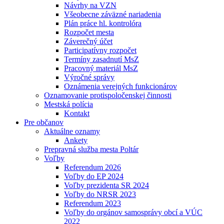
Návrhy na VZN
Všeobecne záväzné nariadenia
Plán práce hl. kontrolóra
Rozpočet mesta
Záverečný účet
Participatívny rozpočet
Termíny zasadnutí MsZ
Pracovný materiál MsZ
Výročné správy
Oznámenia verejných funkcionárov
Oznamovanie protispoločenskej činnosti
Mestská polícia
Kontakt
Pre občanov
Aktuálne oznamy
Ankety
Prepravná služba mesta Poltár
Voľby
Referendum 2026
Voľby do EP 2024
Voľby prezidenta SR 2024
Voľby do NRSR 2023
Referendum 2023
Voľby do orgánov samosprávy obcí a VÚC
2022