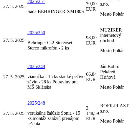
2025/251
39,00
s.r.o.
27. 5. 2025
EUR
Sada BEHRINGER XM180S
Mesto Poltár
MUZIKER
2025/250
internetový
98,00
27. 5. 2025
obchod
Behringer C-2 Stereoset
EUR
Stereo mikrofón - 2 ks
Mesto Poltár
2025/249
Ján Bobro
Pekáreň
66,84
vianočka - 15 ks sladké pečivo
27. 5. 2025
Hriňová
EUR
závin - 26 ks Potraviny pre
MŠ Sklárska
Mesto Poltár
2025/248
ROFILPLAST
3
s.r.o.
vertikálne žalúzie Sonia - 15
27. 5. 2025
148,59
ks montáž žalúzií, prenájom
EUR
Mesto Poltár
lešenia