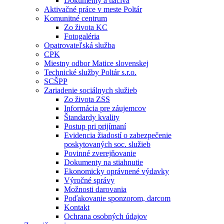
Dokumenty a tlačivá
Aktivačné práce v meste Poltár
Komunitné centrum
Zo života KC
Fotogaléria
Opatrovateľská služba
CPK
Miestny odbor Matice slovenskej
Technické služby Poltár s.r.o.
SCŠPP
Zariadenie sociálnych služieb
Zo života ZSS
Informácia pre záujemcov
Štandardy kvality
Postup pri prijímaní
Evidencia žiadostí o zabezpečenie
poskytovaných soc. služieb
Povinné zverejňovanie
Dokumenty na stiahnutie
Ekonomicky oprávnené výdavky
Výročné správy
Možnosti darovania
Poďakovanie sponzorom, darcom
Kontakt
Ochrana osobných údajov