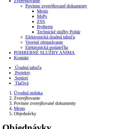
Zverejňovanie
Povinne zverejňované dokumenty
Mesto
MsPs
ZSS
Bytherm
Technické služby Poltár
Elektronická úradná tabuľa
Verejné obstarávanie
Elektronická podateľňa
POHREBNÉ SLUŽBY ANIMA
Kontakt
Úradná tabuľa
Projekty
Senio
ri
Tlačivá
Úvodná stránka
Zverejňovanie
Povinne zverejňované dokumenty
Mesto
Objednávky
Objednávky