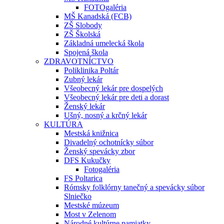
FOTOgaléria
MŠ Kanadská (FCB)
ZŠ Slobody
ZŠ Školská
Základná umelecká škola
Spojená škola
ZDRAVOTNÍCTVO
Poliklinika Poltár
Zubný lekár
Všeobecný lekár pre dospelých
Všeobecný lekár pre deti a dorast
Ženský lekár
Ušný, nosný a krčný lekár
KULTÚRA
Mestská knižnica
Divadelný ochotnícky súbor
Ženský spevácky zbor
DFS Kukučky
Fotogaléria
FS Poltarica
Rómsky folklórny tanečný a spevácky súbor
Slniečko
Mestské múzeum
Most v Zelenom
Národné kultúrne pamiatky